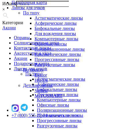
Подарочная карта
Искать
Линзы для очков
×
По типу
Астигматические линзы
Категории
Асферические линзы
Акции
Бифокальные линзы
Для вождения линзы
Оправы
Компьютерные линзы
Солнцезащитные очки
Офисные линзы
Контактные линзы
Поляризационные линзы
Аксессуары и уход
Призматические линзы
Акции
Прогрессивные линзы
Подарочная карта
Разгрузочные линзы
Линзы для очков
По бренду
По типу
Essilor
Астигматические линзы
HOYA
Асферические линзы
Детские линзы
Бифокальные линзы
Stellest
Для вождения линзы
MiYOSMART
Компьютерные линзы
Офисные линзы
Поляризационные линзы
+7 (800) 555-27-04
Призматические линзы
заказать звонок
Прогрессивные линзы
Разгрузочные линзы