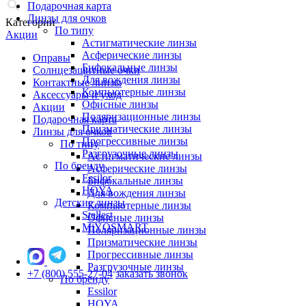
Подарочная карта
Линзы для очков
Категории
По типу
Акции
Астигматические линзы
Асферические линзы
Оправы
Бифокальные линзы
Солнцезащитные очки
Для вождения линзы
Контактные линзы
Компьютерные линзы
Аксессуары и уход
Офисные линзы
Акции
Поляризационные линзы
Подарочная карта
Призматические линзы
Линзы для очков
Прогрессивные линзы
По типу
Разгрузочные линзы
Астигматические линзы
По бренду
Асферические линзы
Essilor
Бифокальные линзы
HOYA
Для вождения линзы
Детские линзы
Компьютерные линзы
Stellest
Офисные линзы
MiYOSMART
Поляризационные линзы
Призматические линзы
Прогрессивные линзы
Разгрузочные линзы
+7 (800) 555-27-04
заказать звонок
По бренду
Essilor
HOYA