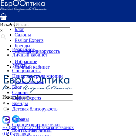
Услуги
Специалисты
Центр контроля миопии
Детская оптика
Искать
Блог
×
Салоны
Essilor Experts
Бренды
Избранное
Детская близорукость
Личный кабинет
Избранное
Услуги
Личный кабинет
Специалисты
Центр контроля миопии
Детская оптика
Блог
Салоны
Искать
Essilor Experts
×
Бренды
Детская близорукость
Оправы
Солнцезащитные очки
+7 (800) 555-27-04
заказать звонок
Контактные линзы
0
₽
0 товаров
Аксессуары и уход