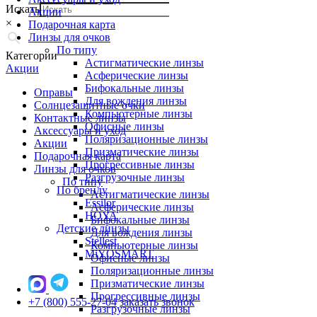
Искать
Акции
×
Подарочная карта
Линзы для очков
По типу
Категории
Астигматические линзы
Акции
Асферические линзы
Бифокальные линзы
Оправы
Для вождения линзы
Солнцезащитные очки
Компьютерные линзы
Контактные линзы
Офисные линзы
Аксессуары и уход
Поляризационные линзы
Акции
Призматические линзы
Подарочная карта
Прогрессивные линзы
Линзы для очков
Разгрузочные линзы
По типу
По бренду
Астигматические линзы
Essilor
Асферические линзы
HOYA
Бифокальные линзы
Детские линзы
Для вождения линзы
Stellest
Компьютерные линзы
MiYOSMART
Офисные линзы
Поляризационные линзы
Призматические линзы
Прогрессивные линзы
+7 (800) 555-27-04
заказать звонок
Разгрузочные линзы