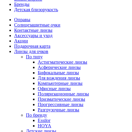
Бренды
Детская близорукость
Оправы
Солнцезащитные очки
Контактные линзы
Аксессуары и уход
Акции
Подарочная карта
Линзы для очков
По типу
Астигматические линзы
Асферические линзы
Бифокальные линзы
Для вождения линзы
Компьютерные линзы
Офисные линзы
Поляризационные линзы
Призматические линзы
Прогрессивные линзы
Разгрузочные линзы
По бренду
Essilor
HOYA
Детские линзы