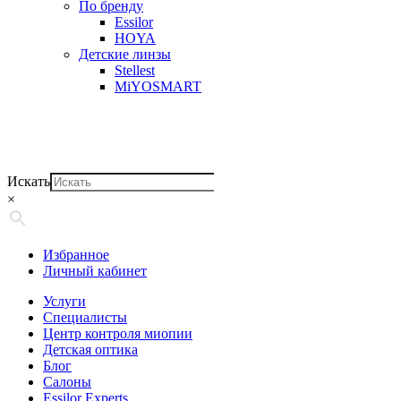
По бренду
Essilor
HOYA
Детские линзы
Stellest
MiYOSMART
Искать
×
Избранное
Личный кабинет
Услуги
Специалисты
Центр контроля миопии
Детская оптика
Блог
Салоны
Essilor Experts