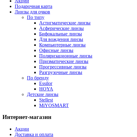
Акции
Подарочная карта
Линзы для очков
По типу
Астигматические линзы
Асферические линзы
Бифокальные линзы
Для вождения линзы
Компьютерные линзы
Офисные линзы
Поляризационные линзы
Призматические линзы
Прогрессивные линзы
Разгрузочные линзы
По бренду
Essilor
HOYA
Детские линзы
Stellest
MiYOSMART
Интернет-магазин
Акции
Доставка и оплата