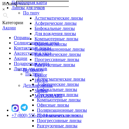
Подарочная карта
Искать
Линзы для очков
×
По типу
Астигматические линзы
Категории
Асферические линзы
Акции
Бифокальные линзы
Для вождения линзы
Оправы
Компьютерные линзы
Солнцезащитные очки
Офисные линзы
Контактные линзы
Поляризационные линзы
Аксессуары и уход
Призматические линзы
Акции
Прогрессивные линзы
Подарочная карта
Разгрузочные линзы
Линзы для очков
По бренду
По типу
Essilor
Астигматические линзы
HOYA
Асферические линзы
Детские линзы
Бифокальные линзы
Stellest
Для вождения линзы
MiYOSMART
Компьютерные линзы
Офисные линзы
Поляризационные линзы
+7 (800) 555-27-04
Призматические линзы
заказать звонок
Прогрессивные линзы
Разгрузочные линзы