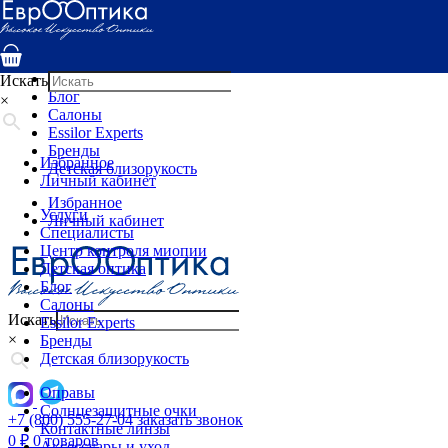
Услуги
Специалисты
Центр контроля миопии
Детская оптика
Искать
Блог
×
Салоны
Essilor Experts
Бренды
Избранное
Детская близорукость
Личный кабинет
Избранное
Услуги
Личный кабинет
Специалисты
Центр контроля миопии
Детская оптика
Блог
Салоны
Искать
Essilor Experts
×
Бренды
Детская близорукость
Оправы
Солнцезащитные очки
+7 (800) 555-27-04
заказать звонок
Контактные линзы
0
₽
0 товаров
Аксессуары и уход