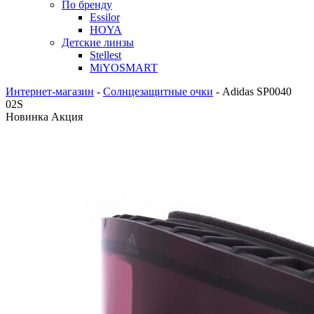
По бренду
Essilor
HOYA
Детские линзы
Stellest
MiYOSMART
Интернет-магазин
-
Солнцезащитные очки
-
Adidas SP0040
02S
Новинка
Акция