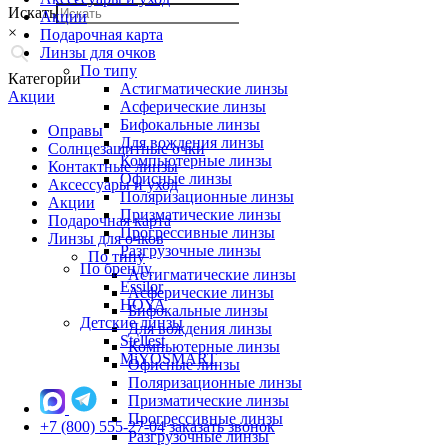
Искать
Акции
×
Подарочная карта
Линзы для очков
По типу
Категории
Астигматические линзы
Акции
Асферические линзы
Бифокальные линзы
Оправы
Для вождения линзы
Солнцезащитные очки
Компьютерные линзы
Контактные линзы
Офисные линзы
Аксессуары и уход
Поляризационные линзы
Акции
Призматические линзы
Подарочная карта
Прогрессивные линзы
Линзы для очков
Разгрузочные линзы
По типу
По бренду
Астигматические линзы
Essilor
Асферические линзы
HOYA
Бифокальные линзы
Детские линзы
Для вождения линзы
Stellest
Компьютерные линзы
MiYOSMART
Офисные линзы
Поляризационные линзы
Призматические линзы
Прогрессивные линзы
+7 (800) 555-27-04
заказать звонок
Разгрузочные линзы