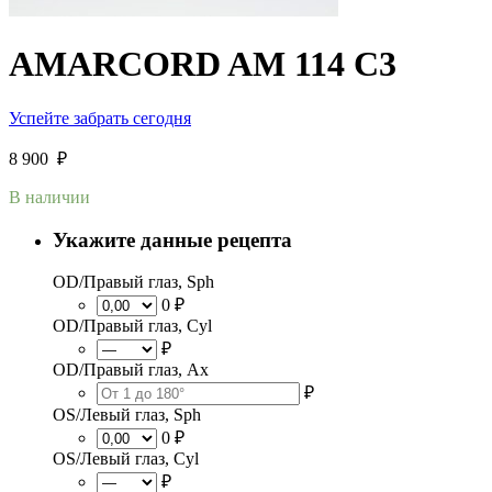
AMARCORD AM 114 C3
Успейте забрать сегодня
8 900
₽
В наличии
Укажите данные рецепта
OD/Правый глаз, Sph
0 ₽
OD/Правый глаз, Cyl
₽
OD/Правый глаз, Ax
₽
OS/Левый глаз, Sph
0 ₽
OS/Левый глаз, Cyl
₽