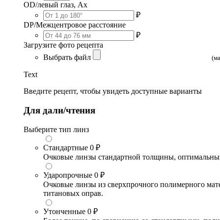
OD/левый глаз, Ax
₽
DP/Межцентровое расстояние
₽
Загрузите фото рецепта
Выбрать файл
(м
Text
Введите рецепт, чтобы увидеть доступные варианты
Для дали/чтения
Выберите тип линз
Стандартные
0 ₽
Очковые линзы стандартной толщины, оптимальный в
Ударопрочные
0 ₽
Очковые линзы из сверхпрочного полимерного матери
титановых оправ.
Утонченные
0 ₽