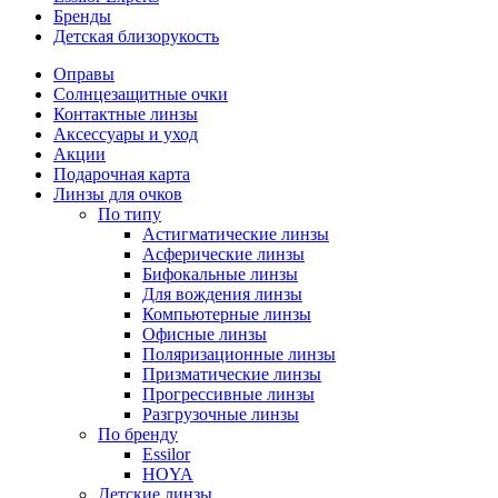
Бренды
Детская близорукость
Оправы
Солнцезащитные очки
Контактные линзы
Аксессуары и уход
Акции
Подарочная карта
Линзы для очков
По типу
Астигматические линзы
Асферические линзы
Бифокальные линзы
Для вождения линзы
Компьютерные линзы
Офисные линзы
Поляризационные линзы
Призматические линзы
Прогрессивные линзы
Разгрузочные линзы
По бренду
Essilor
HOYA
Детские линзы