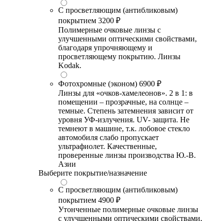
С просветляющим (антибликовым)
покрытием
3200 ₽
Полимерные очковые линзы с
улучшенными оптическими свойствами,
благодаря упрочняющему и
просветляющему покрытию. Линзы
Kodak.
Фотохромные (эконом)
6900 ₽
Линзы для «очков-хамелеонов». 2 в 1: в
помещении – прозрачные, на солнце –
темные. Степень затемнения зависит от
уровня УФ-излучения. UV- защита. Не
темнеют в машине, т.к. лобовое стекло
автомобиля слабо пропускает
ультрафиолет. Качественные,
проверенные линзы производства Ю.-В.
Азии
Выберите покрытие/назначение
С просветляющим (антибликовым)
покрытием
4900 ₽
Утонченные полимерные очковые линзы
с улучшенными оптическими свойствами,