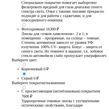
Специальное покрытие помогает выборочно
фильтровать вредный для глаза диапазон синего
спектра света. Очки с такими линзами прекрасно
подходят и для работы с гаджетами, и для
повседневного ношения.
Фотохромные
16300 ₽
Линзы для «очков-хамелеонов». 2 в 1: в
помещении – прозрачные, на солнце – темные.
Степень затемнения зависит от уровня УФ-
излучения. 100% UV- защита. Бонус – защита от
синего света. Не темнеют в машине, т.к. лобовое
стекло автомобиля слабо пропускает ультрафиолет.
Выберите цвет
Коричневый
0 ₽
Серый
0 ₽
Выберите покрытие/назначение
С просветляющим (антибликовым) покрытием
7600 ₽
Ударопрочные очковые линзы с улучшенными
оптическими свойствами, благодаря