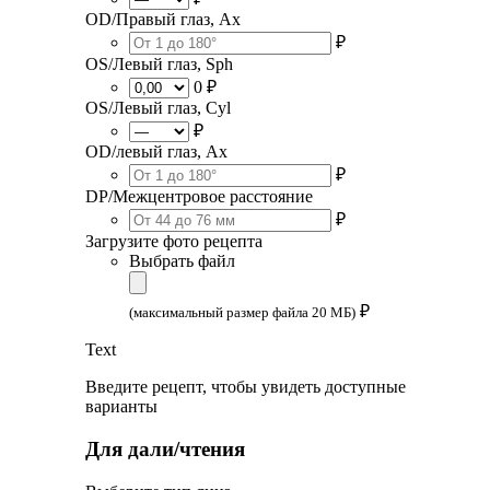
OD/Правый глаз, Ax
₽
OS/Левый глаз, Sph
0 ₽
OS/Левый глаз, Cyl
₽
OD/левый глаз, Ax
₽
DP/Межцентровое расстояние
₽
Загрузите фото рецепта
Выбрать файл
₽
(максимальный размер файла 20 МБ)
Text
Введите рецепт, чтобы увидеть доступные
варианты
Для дали/чтения