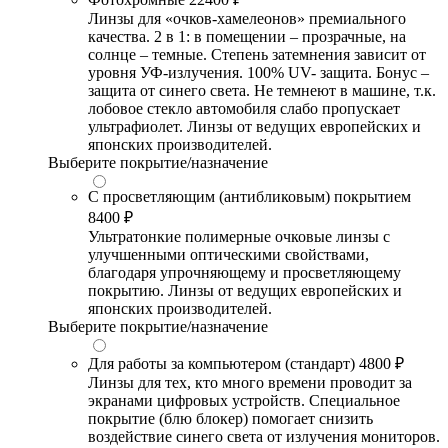
Линзы для «очков-хамелеонов» премиального
качества. 2 в 1: в помещении – прозрачные, на
солнце – темные. Степень затемнения зависит от
уровня УФ-излучения. 100% UV- защита. Бонус –
защита от синего света. Не темнеют в машине, т.к.
лобовое стекло автомобиля слабо пропускает
ультрафиолет. Линзы от ведущих европейских и
японских производителей.
Выберите покрытие/назначение
С просветляющим (антибликовым) покрытием
8400 ₽
Ультратонкие полимерные очковые линзы с
улучшенными оптическими свойствами,
благодаря упрочняющему и просветляющему
покрытию. Линзы от ведущих европейских и
японских производителей.
Выберите покрытие/назначение
Для работы за компьютером (стандарт)
4800 ₽
Линзы для тех, кто много времени проводит за
экранами цифровых устройств. Специальное
покрытие (блю блокер) помогает снизить
воздействие синего света от излучения мониторов.