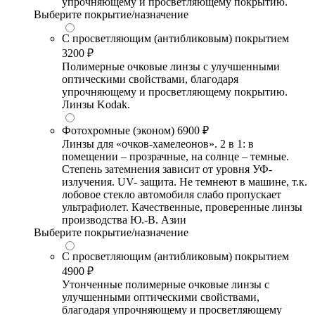
упрочняющему и просветляющему покрытию.
Выберите покрытие/назначение
С просветляющим (антибликовым) покрытием
3200 ₽
Полимерные очковые линзы с улучшенными
оптическими свойствами, благодаря
упрочняющему и просветляющему покрытию.
Линзы Kodak.
Фотохромные (эконом)
6900 ₽
Линзы для «очков-хамелеонов». 2 в 1: в
помещении – прозрачные, на солнце – темные.
Степень затемнения зависит от уровня УФ-
излучения. UV- защита. Не темнеют в машине, т.к.
лобовое стекло автомобиля слабо пропускает
ультрафиолет. Качественные, проверенные линзы
производства Ю.-В. Азии
Выберите покрытие/назначение
С просветляющим (антибликовым) покрытием
4900 ₽
Утонченные полимерные очковые линзы с
улучшенными оптическими свойствами,
благодаря упрочняющему и просветляющему