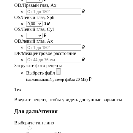
OD/Правый глаз, Ax
₽
OS/Левый глаз, Sph
0 ₽
OS/Левый глаз, Cyl
₽
OD/левый глаз, Ax
₽
DP/Межцентровое расстояние
₽
Загрузите фото рецепта
Выбрать файл
₽
(максимальный размер файла 20 МБ)
Text
Введите рецепт, чтобы увидеть доступные варианты
Для дали/чтения
Выберите тип линз