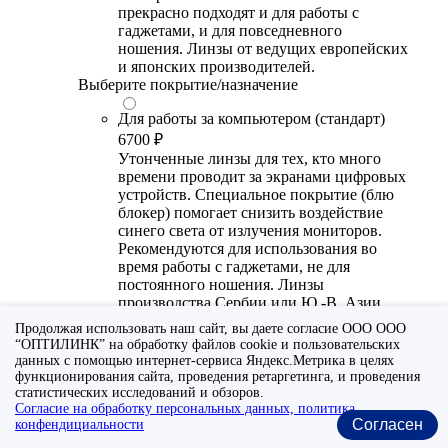
прекрасно подходят и для работы с
гаджетами, и для повседневного
ношения. Линзы от ведущих европейских
и японских производителей.
Выберите покрытие/назначение
Для работы за компьютером (стандарт)
6700 ₽
Утонченные линзы для тех, кто много
времени проводит за экранами цифровых
устройств. Специальное покрытие (блю
блокер) помогает снизить воздействие
синего света от излучения мониторов.
Рекомендуются для использования во
время работы с гаджетами, не для
постоянного ношения. Линзы
производства Сербии или Ю.-В. Азии.
Продолжая использовать наш сайт, вы даете согласие ООО ООО
Для работы за компьютером (премиум)
“ОПТИЛИНК” на обработку файлов cookie и пользовательских
20300 ₽
данных с помощью интернет-сервиса Яндекс.Метрика в целях
Универсальные утонченные линзы для
функционирования сайта, проведения ретаргетинга, и проведения
статистических исследований и обзоров.
тех, кто много времени проводит за
Согласие на обработку персональных данных, политика
экранами цифровых устройств.
Согласен
конфендициальности
Специальное покрытие помогает