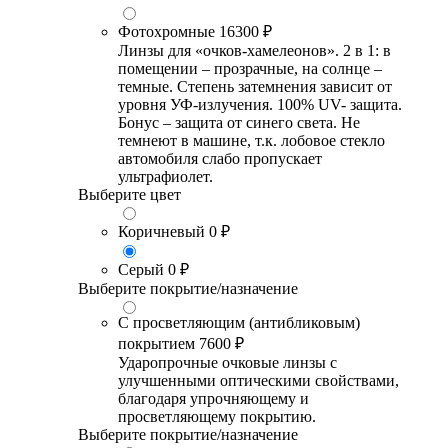
Фотохромные
16300 ₽
Линзы для «очков-хамелеонов». 2 в 1: в
помещении – прозрачные, на солнце –
темные. Степень затемнения зависит от
уровня УФ-излучения. 100% UV- защита.
Бонус – защита от синего света. Не
темнеют в машине, т.к. лобовое стекло
автомобиля слабо пропускает
ультрафиолет.
Выберите цвет
Коричневый
0 ₽
Серый
0 ₽
Выберите покрытие/назначение
С просветляющим (антибликовым)
покрытием
7600 ₽
Ударопрочные очковые линзы с
улучшенными оптическими свойствами,
благодаря упрочняющему и
просветляющему покрытию.
Выберите покрытие/назначение