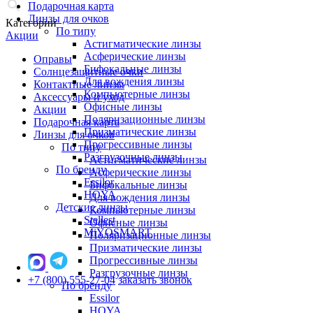
Подарочная карта
Линзы для очков
Категории
По типу
Акции
Астигматические линзы
Асферические линзы
Оправы
Бифокальные линзы
Солнцезащитные очки
Для вождения линзы
Контактные линзы
Компьютерные линзы
Аксессуары и уход
Офисные линзы
Акции
Поляризационные линзы
Подарочная карта
Призматические линзы
Линзы для очков
Прогрессивные линзы
По типу
Разгрузочные линзы
Астигматические линзы
По бренду
Асферические линзы
Essilor
Бифокальные линзы
HOYA
Для вождения линзы
Детские линзы
Компьютерные линзы
Stellest
Офисные линзы
MiYOSMART
Поляризационные линзы
Призматические линзы
Прогрессивные линзы
Разгрузочные линзы
+7 (800) 555-27-04
заказать звонок
По бренду
Essilor
HOYA