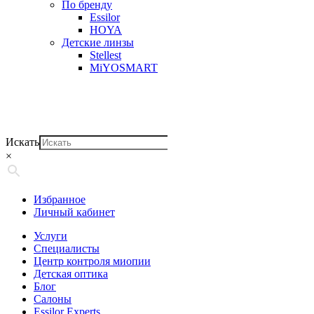
По бренду
Essilor
HOYA
Детские линзы
Stellest
MiYOSMART
Искать
×
Избранное
Личный кабинет
Услуги
Специалисты
Центр контроля миопии
Детская оптика
Блог
Салоны
Essilor Experts