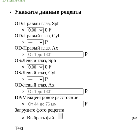
Укажите данные рецепта
OD/Правый глаз, Sph
0 ₽
OD/Правый глаз, Cyl
₽
OD/Правый глаз, Ax
₽
OS/Левый глаз, Sph
0 ₽
OS/Левый глаз, Cyl
₽
OD/левый глаз, Ax
₽
DP/Межцентровое расстояние
₽
Загрузите фото рецепта
Выбрать файл
(м
Text