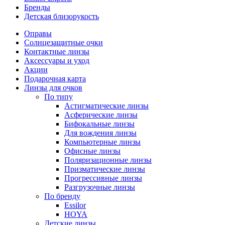
Бренды
Детская близорукость
Оправы
Солнцезащитные очки
Контактные линзы
Аксессуары и уход
Акции
Подарочная карта
Линзы для очков
По типу
Астигматические линзы
Асферические линзы
Бифокальные линзы
Для вождения линзы
Компьютерные линзы
Офисные линзы
Поляризационные линзы
Призматические линзы
Прогрессивные линзы
Разгрузочные линзы
По бренду
Essilor
HOYA
Детские линзы