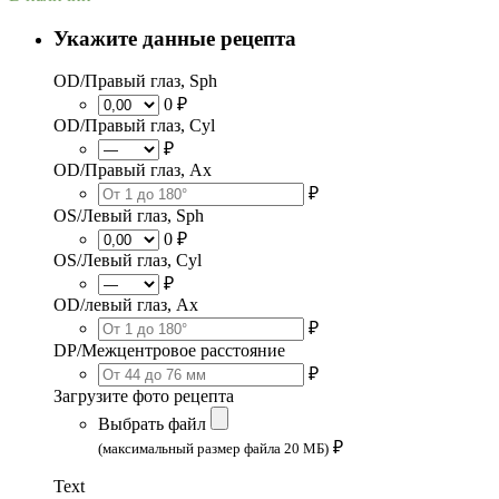
Укажите данные рецепта
OD/Правый глаз, Sph
0 ₽
OD/Правый глаз, Cyl
₽
OD/Правый глаз, Ax
₽
OS/Левый глаз, Sph
0 ₽
OS/Левый глаз, Cyl
₽
OD/левый глаз, Ax
₽
DP/Межцентровое расстояние
₽
Загрузите фото рецепта
Выбрать файл
₽
(максимальный размер файла 20 МБ)
Text