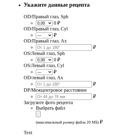
Укажите данные рецепта
OD/Правый глаз, Sph
0 ₽
OD/Правый глаз, Cyl
₽
OD/Правый глаз, Ax
₽
OS/Левый глаз, Sph
0 ₽
OS/Левый глаз, Cyl
₽
OD/левый глаз, Ax
₽
DP/Межцентровое расстояние
₽
Загрузите фото рецепта
Выбрать файл
₽
(максимальный размер файла 20 МБ)
Text