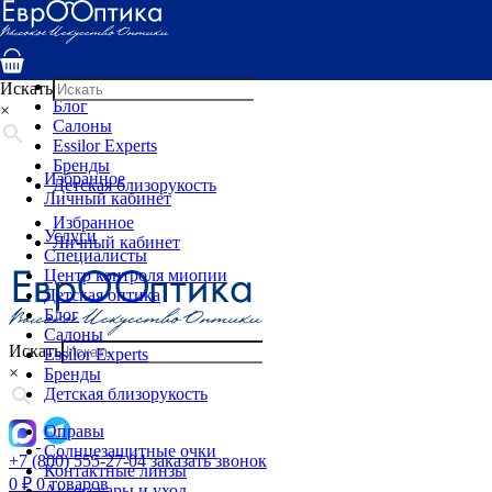
Услуги
Специалисты
Центр контроля миопии
Детская оптика
Искать
Блог
×
Салоны
Essilor Experts
Бренды
Избранное
Детская близорукость
Личный кабинет
Избранное
Услуги
Личный кабинет
Специалисты
Центр контроля миопии
Детская оптика
Блог
Салоны
Искать
Essilor Experts
×
Бренды
Детская близорукость
Оправы
Солнцезащитные очки
+7 (800) 555-27-04
заказать звонок
Контактные линзы
0
₽
0 товаров
Аксессуары и уход