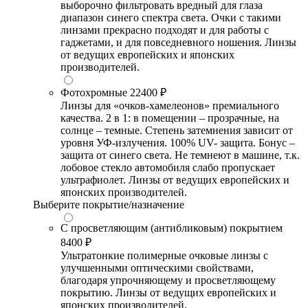
выборочно фильтровать вредный для глаза
диапазон синего спектра света. Очки с такими
линзами прекрасно подходят и для работы с
гаджетами, и для повседневного ношения. Линзы
от ведущих европейских и японских
производителей.
Фотохромные
22400 ₽
Линзы для «очков-хамелеонов» премиального
качества. 2 в 1: в помещении – прозрачные, на
солнце – темные. Степень затемнения зависит от
уровня УФ-излучения. 100% UV- защита. Бонус –
защита от синего света. Не темнеют в машине, т.к.
лобовое стекло автомобиля слабо пропускает
ультрафиолет. Линзы от ведущих европейских и
японских производителей.
Выберите покрытие/назначение
С просветляющим (антибликовым) покрытием
8400 ₽
Ультратонкие полимерные очковые линзы с
улучшенными оптическими свойствами,
благодаря упрочняющему и просветляющему
покрытию. Линзы от ведущих европейских и
японских производителей.