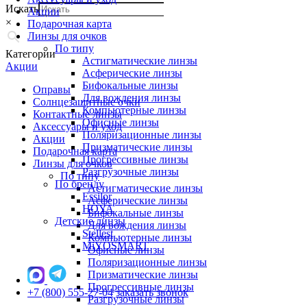
Искать
Акции
×
Подарочная карта
Линзы для очков
По типу
Категории
Астигматические линзы
Акции
Асферические линзы
Бифокальные линзы
Оправы
Для вождения линзы
Солнцезащитные очки
Компьютерные линзы
Контактные линзы
Офисные линзы
Аксессуары и уход
Поляризационные линзы
Акции
Призматические линзы
Подарочная карта
Прогрессивные линзы
Линзы для очков
Разгрузочные линзы
По типу
По бренду
Астигматические линзы
Essilor
Асферические линзы
HOYA
Бифокальные линзы
Детские линзы
Для вождения линзы
Stellest
Компьютерные линзы
MiYOSMART
Офисные линзы
Поляризационные линзы
Призматические линзы
Прогрессивные линзы
+7 (800) 555-27-04
заказать звонок
Разгрузочные линзы