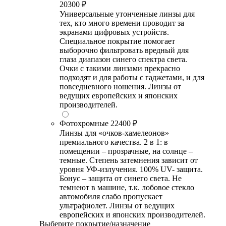
20300 ₽
Универсальные утонченные линзы для
тех, кто много времени проводит за
экранами цифровых устройств.
Специальное покрытие помогает
выборочно фильтровать вредный для
глаза диапазон синего спектра света.
Очки с такими линзами прекрасно
подходят и для работы с гаджетами, и для
повседневного ношения. Линзы от
ведущих европейских и японских
производителей.
Фотохромные
22400 ₽
Линзы для «очков-хамелеонов»
премиального качества. 2 в 1: в
помещении – прозрачные, на солнце –
темные. Степень затемнения зависит от
уровня УФ-излучения. 100% UV- защита.
Бонус – защита от синего света. Не
темнеют в машине, т.к. лобовое стекло
автомобиля слабо пропускает
ультрафиолет. Линзы от ведущих
европейских и японских производителей.
Выберите покрытие/назначение