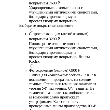
покрытием
7600 ₽
Ударопрочные очковые линзы с
улучшенными оптическими свойствами,
благодаря упрочняющему и
просветляющему покрытию.
Выберите покрытие/назначение
С просветляющим (антибликовым)
покрытием
3200 ₽
Полимерные очковые линзы с
улучшенными оптическими свойствами,
благодаря упрочняющему и
просветляющему покрытию. Линзы
Kodak.
Фотохромные (эконом)
6900 ₽
Линзы для «очков-хамелеонов». 2 в 1: в
помещении – прозрачные, на солнце –
темные. Степень затемнения зависит от
уровня УФ-излучения. UV- защита. Не
темнеют в машине, т.к. лобовое стекло
автомобиля слабо пропускает
ультрафиолет. Качественные,
проверенные линзы производства Ю.-В.