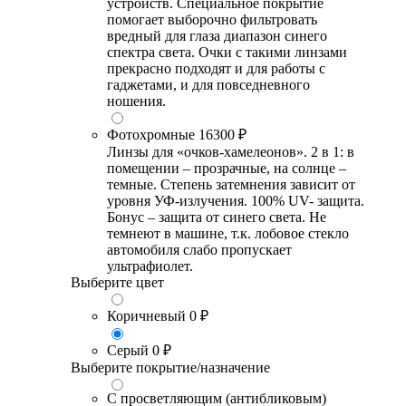
устройств. Специальное покрытие
помогает выборочно фильтровать
вредный для глаза диапазон синего
спектра света. Очки с такими линзами
прекрасно подходят и для работы с
гаджетами, и для повседневного
ношения.
Фотохромные
16300 ₽
Линзы для «очков-хамелеонов». 2 в 1: в
помещении – прозрачные, на солнце –
темные. Степень затемнения зависит от
уровня УФ-излучения. 100% UV- защита.
Бонус – защита от синего света. Не
темнеют в машине, т.к. лобовое стекло
автомобиля слабо пропускает
ультрафиолет.
Выберите цвет
Коричневый
0 ₽
Серый
0 ₽
Выберите покрытие/назначение
С просветляющим (антибликовым)