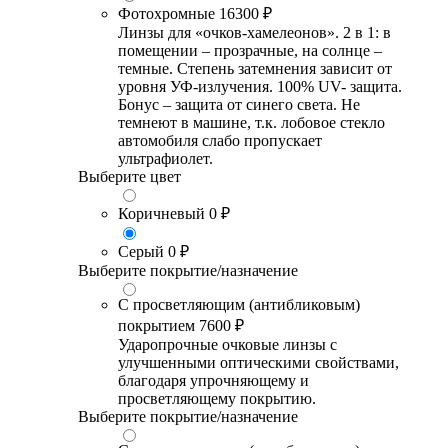
Фотохромные
16300 ₽
Линзы для «очков-хамелеонов». 2 в 1: в
помещении – прозрачные, на солнце –
темные. Степень затемнения зависит от
уровня УФ-излучения. 100% UV- защита.
Бонус – защита от синего света. Не
темнеют в машине, т.к. лобовое стекло
автомобиля слабо пропускает
ультрафиолет.
Выберите цвет
Коричневый
0 ₽
Серый
0 ₽
Выберите покрытие/назначение
С просветляющим (антибликовым)
покрытием
7600 ₽
Ударопрочные очковые линзы с
улучшенными оптическими свойствами,
благодаря упрочняющему и
просветляющему покрытию.
Выберите покрытие/назначение