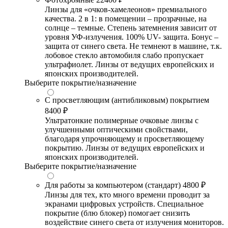
Линзы для «очков-хамелеонов» премиального
качества. 2 в 1: в помещении – прозрачные, на
солнце – темные. Степень затемнения зависит от
уровня УФ-излучения. 100% UV- защита. Бонус –
защита от синего света. Не темнеют в машине, т.к.
лобовое стекло автомобиля слабо пропускает
ультрафиолет. Линзы от ведущих европейских и
японских производителей.
Выберите покрытие/назначение
С просветляющим (антибликовым) покрытием
8400 ₽
Ультратонкие полимерные очковые линзы с
улучшенными оптическими свойствами,
благодаря упрочняющему и просветляющему
покрытию. Линзы от ведущих европейских и
японских производителей.
Выберите покрытие/назначение
Для работы за компьютером (стандарт)
4800 ₽
Линзы для тех, кто много времени проводит за
экранами цифровых устройств. Специальное
покрытие (блю блокер) помогает снизить
воздействие синего света от излучения мониторов.