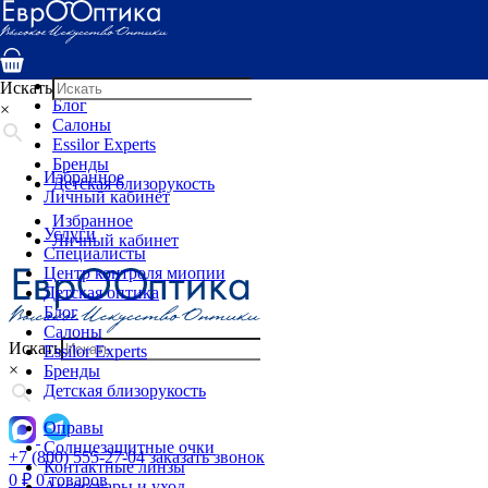
Услуги
Специалисты
Центр контроля миопии
Детская оптика
Искать
Блог
×
Салоны
Essilor Experts
Бренды
Избранное
Детская близорукость
Личный кабинет
Избранное
Услуги
Личный кабинет
Специалисты
Центр контроля миопии
Детская оптика
Блог
Салоны
Искать
Essilor Experts
×
Бренды
Детская близорукость
Оправы
Солнцезащитные очки
+7 (800) 555-27-04
заказать звонок
Контактные линзы
0
₽
0 товаров
Аксессуары и уход