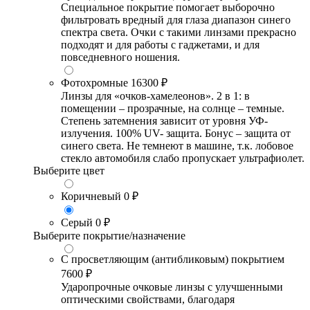
Специальное покрытие помогает выборочно
фильтровать вредный для глаза диапазон синего
спектра света. Очки с такими линзами прекрасно
подходят и для работы с гаджетами, и для
повседневного ношения.
Фотохромные
16300 ₽
Линзы для «очков-хамелеонов». 2 в 1: в
помещении – прозрачные, на солнце – темные.
Степень затемнения зависит от уровня УФ-
излучения. 100% UV- защита. Бонус – защита от
синего света. Не темнеют в машине, т.к. лобовое
стекло автомобиля слабо пропускает ультрафиолет.
Выберите цвет
Коричневый
0 ₽
Серый
0 ₽
Выберите покрытие/назначение
С просветляющим (антибликовым) покрытием
7600 ₽
Ударопрочные очковые линзы с улучшенными
оптическими свойствами, благодаря