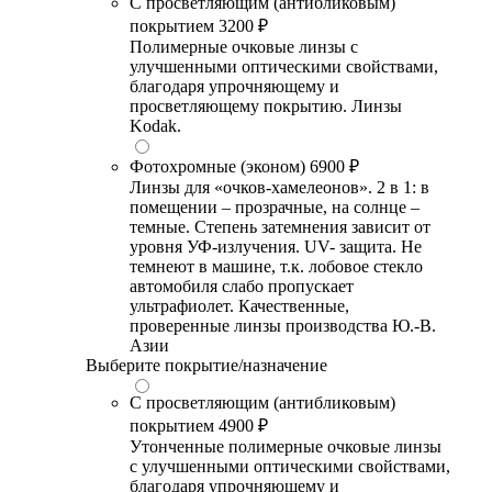
С просветляющим (антибликовым)
покрытием
3200 ₽
Полимерные очковые линзы с
улучшенными оптическими свойствами,
благодаря упрочняющему и
просветляющему покрытию. Линзы
Kodak.
Фотохромные (эконом)
6900 ₽
Линзы для «очков-хамелеонов». 2 в 1: в
помещении – прозрачные, на солнце –
темные. Степень затемнения зависит от
уровня УФ-излучения. UV- защита. Не
темнеют в машине, т.к. лобовое стекло
автомобиля слабо пропускает
ультрафиолет. Качественные,
проверенные линзы производства Ю.-В.
Азии
Выберите покрытие/назначение
С просветляющим (антибликовым)
покрытием
4900 ₽
Утонченные полимерные очковые линзы
с улучшенными оптическими свойствами,
благодаря упрочняющему и