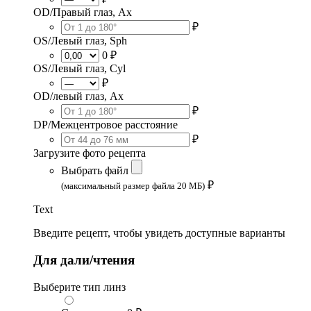
OD/Правый глаз, Ax
₽
OS/Левый глаз, Sph
0 ₽
OS/Левый глаз, Cyl
₽
OD/левый глаз, Ax
₽
DP/Межцентровое расстояние
₽
Загрузите фото рецепта
Выбрать файл
₽
(максимальный размер файла 20 МБ)
Text
Введите рецепт, чтобы увидеть доступные варианты
Для дали/чтения
Выберите тип линз