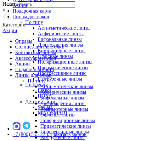
Искать
Акции
×
Подарочная карта
Линзы для очков
По типу
Категории
Астигматические линзы
Акции
Асферические линзы
Бифокальные линзы
Оправы
Для вождения линзы
Солнцезащитные очки
Компьютерные линзы
Контактные линзы
Офисные линзы
Аксессуары и уход
Поляризационные линзы
Акции
Призматические линзы
Подарочная карта
Прогрессивные линзы
Линзы для очков
Разгрузочные линзы
По типу
По бренду
Астигматические линзы
Essilor
Асферические линзы
HOYA
Бифокальные линзы
Детские линзы
Для вождения линзы
Stellest
Компьютерные линзы
MiYOSMART
Офисные линзы
Поляризационные линзы
Призматические линзы
Прогрессивные линзы
+7 (800) 555-27-04
заказать звонок
Разгрузочные линзы