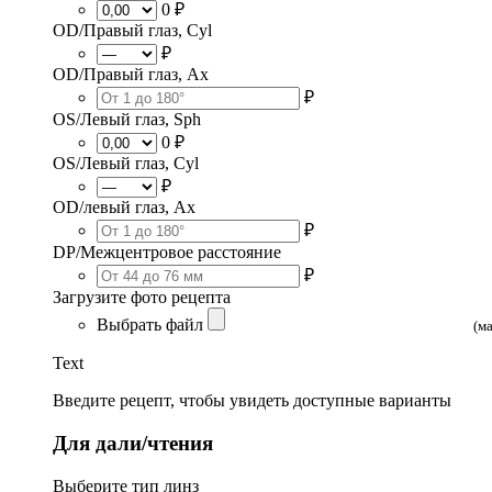
0 ₽
OD/Правый глаз, Cyl
₽
OD/Правый глаз, Ax
₽
OS/Левый глаз, Sph
0 ₽
OS/Левый глаз, Cyl
₽
OD/левый глаз, Ax
₽
DP/Межцентровое расстояние
₽
Загрузите фото рецепта
Выбрать файл
(м
Text
Введите рецепт, чтобы увидеть доступные варианты
Для дали/чтения
Выберите тип линз