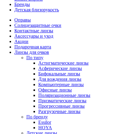
Бренды
Детская близорукость
Оправы
Солнцезащитные очки
Контактные линзы
Аксессуары и уход
Акции
Подарочная карта
Линзы для очков
По типу
Астигматические линзы
Асферические линзы
Бифокальные линзы
Для вождения линзы
Компьютерные линзы
Офисные линзы
Поляризационные линзы
Призматические линзы
Прогрессивные линзы
Разгрузочные линзы
По бренду
Essilor
HOYA
Детские линзы