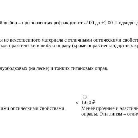
ыбор – при значениях рефракции от -2.00 до +2.00. Подходят д
зы из качественного материала с отличными оптическими свойст
очков практически в любую оправу (кроме оправ нестандартных 
луободковых (на леске) и тонких титановых оправ.
1.6
0 ₽
кими оптическими свойствами.
Менее прочные и эластичн
оправы. Эти линзы – отли