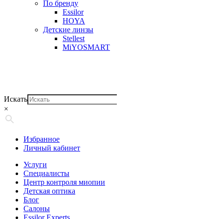
По бренду
Essilor
HOYA
Детские линзы
Stellest
MiYOSMART
Искать
×
Избранное
Личный кабинет
Услуги
Специалисты
Центр контроля миопии
Детская оптика
Блог
Салоны
Essilor Experts