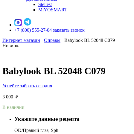
Stellest
MiYOSMART
+7 (800) 555-27-04
заказать звонок
Интернет-магазин
-
Оправы
-
Babylook BL 52048 C079
Новинка
Babylook BL 52048 C079
Успейте забрать сегодня
3 000
₽
В наличии
Укажите данные рецепта
OD/Правый глаз, Sph