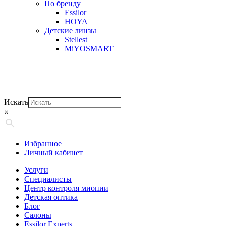
По бренду
Essilor
HOYA
Детские линзы
Stellest
MiYOSMART
Искать
×
Избранное
Личный кабинет
Услуги
Специалисты
Центр контроля миопии
Детская оптика
Блог
Салоны
Essilor Experts