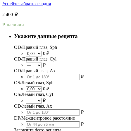
Успейте забрать сегодня
2 400
₽
В наличии
Укажите данные рецепта
OD/Правый глаз, Sph
0 ₽
OD/Правый глаз, Cyl
₽
OD/Правый глаз, Ax
₽
OS/Левый глаз, Sph
0 ₽
OS/Левый глаз, Cyl
₽
OD/левый глаз, Ax
₽
DP/Межцентровое расстояние
₽
Загрузите фото рецепта