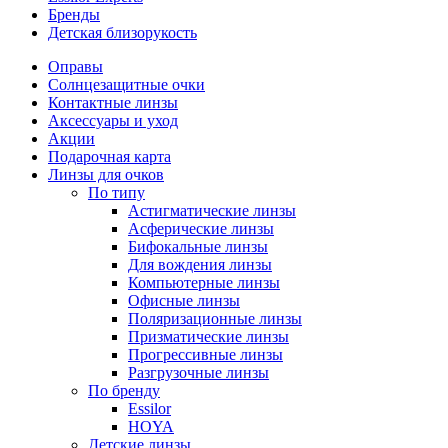
Бренды
Детская близорукость
Оправы
Солнцезащитные очки
Контактные линзы
Аксессуары и уход
Акции
Подарочная карта
Линзы для очков
По типу
Астигматические линзы
Асферические линзы
Бифокальные линзы
Для вождения линзы
Компьютерные линзы
Офисные линзы
Поляризационные линзы
Призматические линзы
Прогрессивные линзы
Разгрузочные линзы
По бренду
Essilor
HOYA
Детские линзы