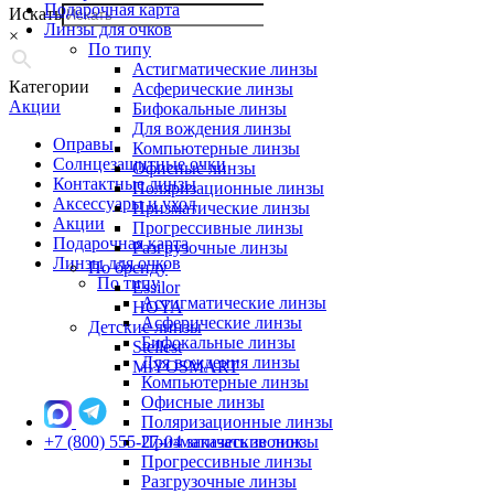
Подарочная карта
Искать
Линзы для очков
×
По типу
Астигматические линзы
Категории
Асферические линзы
Акции
Бифокальные линзы
Для вождения линзы
Оправы
Компьютерные линзы
Солнцезащитные очки
Офисные линзы
Контактные линзы
Поляризационные линзы
Аксессуары и уход
Призматические линзы
Акции
Прогрессивные линзы
Подарочная карта
Разгрузочные линзы
Линзы для очков
По бренду
По типу
Essilor
Астигматические линзы
HOYA
Асферические линзы
Детские линзы
Бифокальные линзы
Stellest
Для вождения линзы
MiYOSMART
Компьютерные линзы
Офисные линзы
Поляризационные линзы
+7 (800) 555-27-04
Призматические линзы
заказать звонок
Прогрессивные линзы
Разгрузочные линзы