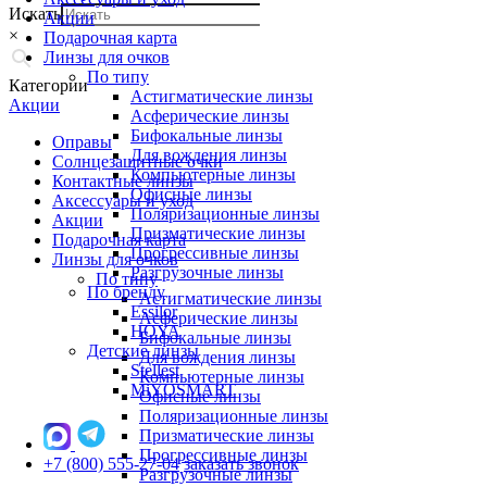
Искать
Акции
×
Подарочная карта
Линзы для очков
По типу
Категории
Астигматические линзы
Акции
Асферические линзы
Бифокальные линзы
Оправы
Для вождения линзы
Солнцезащитные очки
Компьютерные линзы
Контактные линзы
Офисные линзы
Аксессуары и уход
Поляризационные линзы
Акции
Призматические линзы
Подарочная карта
Прогрессивные линзы
Линзы для очков
Разгрузочные линзы
По типу
По бренду
Астигматические линзы
Essilor
Асферические линзы
HOYA
Бифокальные линзы
Детские линзы
Для вождения линзы
Stellest
Компьютерные линзы
MiYOSMART
Офисные линзы
Поляризационные линзы
Призматические линзы
Прогрессивные линзы
+7 (800) 555-27-04
заказать звонок
Разгрузочные линзы