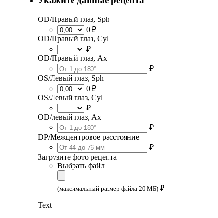
Укажите данные рецепта
OD/Правый глаз, Sph
0 ₽
OD/Правый глаз, Cyl
₽
OD/Правый глаз, Ax
₽
OS/Левый глаз, Sph
0 ₽
OS/Левый глаз, Cyl
₽
OD/левый глаз, Ax
₽
DP/Межцентровое расстояние
₽
Загрузите фото рецепта
Выбрать файл
₽
(максимальный размер файла 20 МБ)
Text