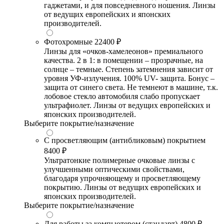
гаджетами, и для повседневного ношения. Линзы
от ведущих европейских и японских
производителей.
Фотохромные
22400 ₽
Линзы для «очков-хамелеонов» премиального
качества. 2 в 1: в помещении – прозрачные, на
солнце – темные. Степень затемнения зависит от
уровня УФ-излучения. 100% UV- защита. Бонус –
защита от синего света. Не темнеют в машине, т.к.
лобовое стекло автомобиля слабо пропускает
ультрафиолет. Линзы от ведущих европейских и
японских производителей.
Выберите покрытие/назначение
С просветляющим (антибликовым) покрытием
8400 ₽
Ультратонкие полимерные очковые линзы с
улучшенными оптическими свойствами,
благодаря упрочняющему и просветляющему
покрытию. Линзы от ведущих европейских и
японских производителей.
Выберите покрытие/назначение
Для работы за компьютером (стандарт)
4800 ₽