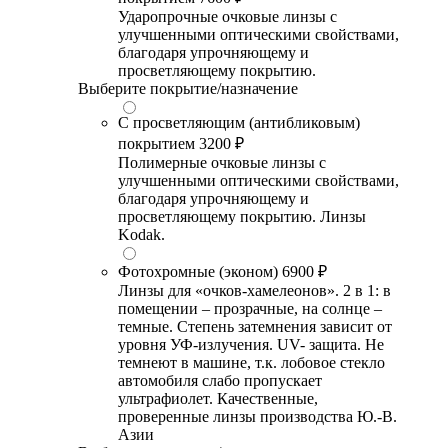
Ударопрочные очковые линзы с
улучшенными оптическими свойствами,
благодаря упрочняющему и
просветляющему покрытию.
Выберите покрытие/назначение
С просветляющим (антибликовым)
покрытием
3200 ₽
Полимерные очковые линзы с
улучшенными оптическими свойствами,
благодаря упрочняющему и
просветляющему покрытию. Линзы
Kodak.
Фотохромные (эконом)
6900 ₽
Линзы для «очков-хамелеонов». 2 в 1: в
помещении – прозрачные, на солнце –
темные. Степень затемнения зависит от
уровня УФ-излучения. UV- защита. Не
темнеют в машине, т.к. лобовое стекло
автомобиля слабо пропускает
ультрафиолет. Качественные,
проверенные линзы производства Ю.-В.
Азии