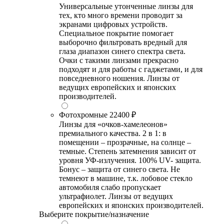
Универсальные утонченные линзы для
тех, кто много времени проводит за
экранами цифровых устройств.
Специальное покрытие помогает
выборочно фильтровать вредный для
глаза диапазон синего спектра света.
Очки с такими линзами прекрасно
подходят и для работы с гаджетами, и для
повседневного ношения. Линзы от
ведущих европейских и японских
производителей.
Фотохромные
22400 ₽
Линзы для «очков-хамелеонов»
премиального качества. 2 в 1: в
помещении – прозрачные, на солнце –
темные. Степень затемнения зависит от
уровня УФ-излучения. 100% UV- защита.
Бонус – защита от синего света. Не
темнеют в машине, т.к. лобовое стекло
автомобиля слабо пропускает
ультрафиолет. Линзы от ведущих
европейских и японских производителей.
Выберите покрытие/назначение