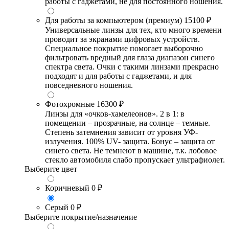
работы с гаджетами, не для постоянного ношения.
Для работы за компьютером (премиум)
15100 ₽
Универсальные линзы для тех, кто много времени
проводит за экранами цифровых устройств.
Специальное покрытие помогает выборочно
фильтровать вредный для глаза диапазон синего
спектра света. Очки с такими линзами прекрасно
подходят и для работы с гаджетами, и для
повседневного ношения.
Фотохромные
16300 ₽
Линзы для «очков-хамелеонов». 2 в 1: в
помещении – прозрачные, на солнце – темные.
Степень затемнения зависит от уровня УФ-
излучения. 100% UV- защита. Бонус – защита от
синего света. Не темнеют в машине, т.к. лобовое
стекло автомобиля слабо пропускает ультрафиолет.
Выберите цвет
Коричневый
0 ₽
Серый
0 ₽
Выберите покрытие/назначение