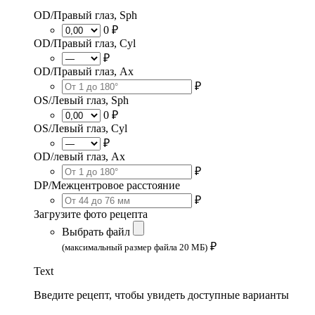
OD/Правый глаз, Sph
0 ₽
OD/Правый глаз, Cyl
₽
OD/Правый глаз, Ax
₽
OS/Левый глаз, Sph
0 ₽
OS/Левый глаз, Cyl
₽
OD/левый глаз, Ax
₽
DP/Межцентровое расстояние
₽
Загрузите фото рецепта
Выбрать файл
₽
(максимальный размер файла 20 МБ)
Text
Введите рецепт, чтобы увидеть доступные варианты