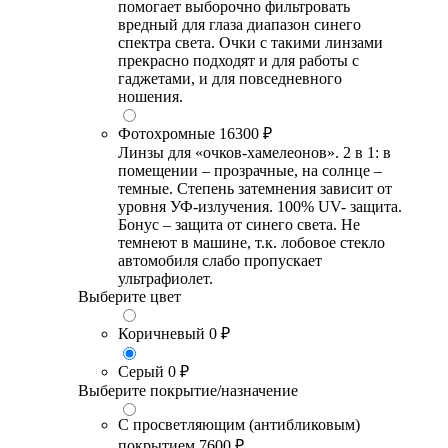
помогает выборочно фильтровать
вредный для глаза диапазон синего
спектра света. Очки с такими линзами
прекрасно подходят и для работы с
гаджетами, и для повседневного
ношения.
Фотохромные
16300 ₽
Линзы для «очков-хамелеонов». 2 в 1: в
помещении – прозрачные, на солнце –
темные. Степень затемнения зависит от
уровня УФ-излучения. 100% UV- защита.
Бонус – защита от синего света. Не
темнеют в машине, т.к. лобовое стекло
автомобиля слабо пропускает
ультрафиолет.
Выберите цвет
Коричневый
0 ₽
Серый
0 ₽
Выберите покрытие/назначение
С просветляющим (антибликовым)
покрытием
7600 ₽