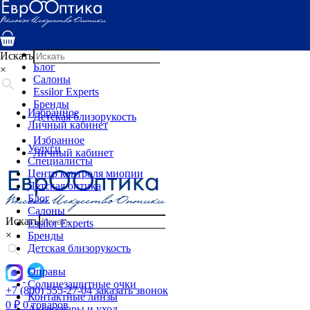
Услуги
Специалисты
Центр контроля миопии
Детская оптика
Искать
Блог
×
Салоны
Essilor Experts
Бренды
Избранное
Детская близорукость
Личный кабинет
Избранное
Услуги
Личный кабинет
Специалисты
Центр контроля миопии
Детская оптика
Блог
Салоны
Искать
Essilor Experts
×
Бренды
Детская близорукость
Оправы
Солнцезащитные очки
+7 (800) 555-27-04
заказать звонок
Контактные линзы
0
₽
0 товаров
Аксессуары и уход