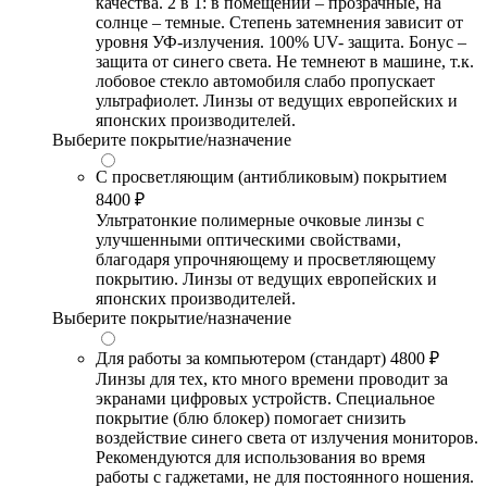
качества. 2 в 1: в помещении – прозрачные, на
солнце – темные. Степень затемнения зависит от
уровня УФ-излучения. 100% UV- защита. Бонус –
защита от синего света. Не темнеют в машине, т.к.
лобовое стекло автомобиля слабо пропускает
ультрафиолет. Линзы от ведущих европейских и
японских производителей.
Выберите покрытие/назначение
С просветляющим (антибликовым) покрытием
8400 ₽
Ультратонкие полимерные очковые линзы с
улучшенными оптическими свойствами,
благодаря упрочняющему и просветляющему
покрытию. Линзы от ведущих европейских и
японских производителей.
Выберите покрытие/назначение
Для работы за компьютером (стандарт)
4800 ₽
Линзы для тех, кто много времени проводит за
экранами цифровых устройств. Специальное
покрытие (блю блокер) помогает снизить
воздействие синего света от излучения мониторов.
Рекомендуются для использования во время
работы с гаджетами, не для постоянного ношения.