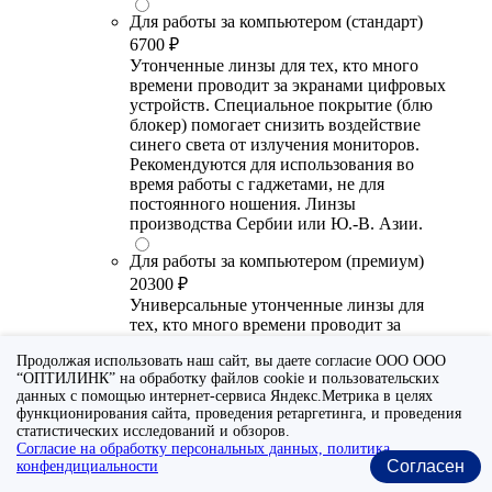
Для работы за компьютером (стандарт)
6700 ₽
Утонченные линзы для тех, кто много
времени проводит за экранами цифровых
устройств. Специальное покрытие (блю
блокер) помогает снизить воздействие
синего света от излучения мониторов.
Рекомендуются для использования во
время работы с гаджетами, не для
постоянного ношения. Линзы
производства Сербии или Ю.-В. Азии.
Для работы за компьютером (премиум)
20300 ₽
Универсальные утонченные линзы для
тех, кто много времени проводит за
экранами цифровых устройств.
Продолжая использовать наш сайт, вы даете согласие ООО ООО
Специальное покрытие помогает
“ОПТИЛИНК” на обработку файлов cookie и пользовательских
выборочно фильтровать вредный для
данных с помощью интернет-сервиса Яндекс.Метрика в целях
глаза диапазон синего спектра света.
функционирования сайта, проведения ретаргетинга, и проведения
Очки с такими линзами прекрасно
статистических исследований и обзоров.
подходят и для работы с гаджетами, и для
Согласие на обработку персональных данных, политика
повседневного ношения. Линзы от
Согласен
конфендициальности
ведущих европейских и японских