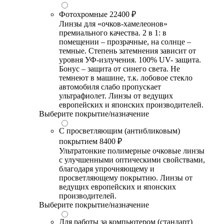
Фотохромные
22400 ₽
Линзы для «очков-хамелеонов»
премиального качества. 2 в 1: в
помещении – прозрачные, на солнце –
темные. Степень затемнения зависит от
уровня УФ-излучения. 100% UV- защита.
Бонус – защита от синего света. Не
темнеют в машине, т.к. лобовое стекло
автомобиля слабо пропускает
ультрафиолет. Линзы от ведущих
европейских и японских производителей.
Выберите покрытие/назначение
С просветляющим (антибликовым)
покрытием
8400 ₽
Ультратонкие полимерные очковые линзы
с улучшенными оптическими свойствами,
благодаря упрочняющему и
просветляющему покрытию. Линзы от
ведущих европейских и японских
производителей.
Выберите покрытие/назначение
Для работы за компьютером (стандарт)