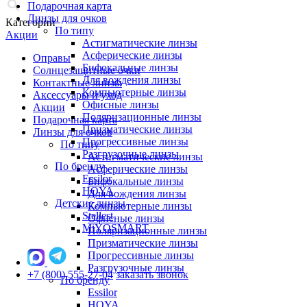
Подарочная карта
Линзы для очков
Категории
По типу
Акции
Астигматические линзы
Асферические линзы
Оправы
Бифокальные линзы
Солнцезащитные очки
Для вождения линзы
Контактные линзы
Компьютерные линзы
Аксессуары и уход
Офисные линзы
Акции
Поляризационные линзы
Подарочная карта
Призматические линзы
Линзы для очков
Прогрессивные линзы
По типу
Разгрузочные линзы
Астигматические линзы
По бренду
Асферические линзы
Essilor
Бифокальные линзы
HOYA
Для вождения линзы
Детские линзы
Компьютерные линзы
Stellest
Офисные линзы
MiYOSMART
Поляризационные линзы
Призматические линзы
Прогрессивные линзы
Разгрузочные линзы
+7 (800) 555-27-04
заказать звонок
По бренду
Essilor
HOYA