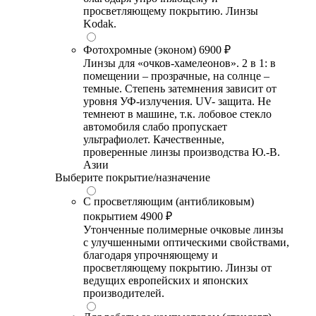
просветляющему покрытию. Линзы
Kodak.
Фотохромные (эконом)
6900 ₽
Линзы для «очков-хамелеонов». 2 в 1: в
помещении – прозрачные, на солнце –
темные. Степень затемнения зависит от
уровня УФ-излучения. UV- защита. Не
темнеют в машине, т.к. лобовое стекло
автомобиля слабо пропускает
ультрафиолет. Качественные,
проверенные линзы производства Ю.-В.
Азии
Выберите покрытие/назначение
С просветляющим (антибликовым)
покрытием
4900 ₽
Утонченные полимерные очковые линзы
с улучшенными оптическими свойствами,
благодаря упрочняющему и
просветляющему покрытию. Линзы от
ведущих европейских и японских
производителей.