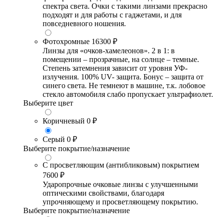
спектра света. Очки с такими линзами прекрасно
подходят и для работы с гаджетами, и для
повседневного ношения.
Фотохромные
16300 ₽
Линзы для «очков-хамелеонов». 2 в 1: в
помещении – прозрачные, на солнце – темные.
Степень затемнения зависит от уровня УФ-
излучения. 100% UV- защита. Бонус – защита от
синего света. Не темнеют в машине, т.к. лобовое
стекло автомобиля слабо пропускает ультрафиолет.
Выберите цвет
Коричневый
0 ₽
Серый
0 ₽
Выберите покрытие/назначение
С просветляющим (антибликовым) покрытием
7600 ₽
Ударопрочные очковые линзы с улучшенными
оптическими свойствами, благодаря
упрочняющему и просветляющему покрытию.
Выберите покрытие/назначение