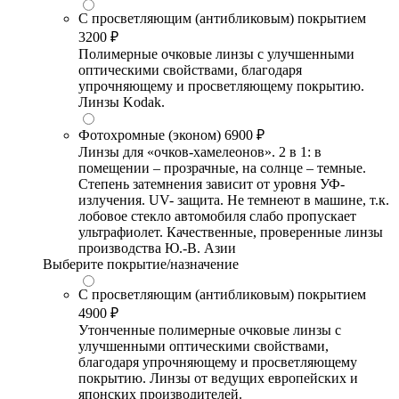
С просветляющим (антибликовым) покрытием
3200 ₽
Полимерные очковые линзы с улучшенными
оптическими свойствами, благодаря
упрочняющему и просветляющему покрытию.
Линзы Kodak.
Фотохромные (эконом)
6900 ₽
Линзы для «очков-хамелеонов». 2 в 1: в
помещении – прозрачные, на солнце – темные.
Степень затемнения зависит от уровня УФ-
излучения. UV- защита. Не темнеют в машине, т.к.
лобовое стекло автомобиля слабо пропускает
ультрафиолет. Качественные, проверенные линзы
производства Ю.-В. Азии
Выберите покрытие/назначение
С просветляющим (антибликовым) покрытием
4900 ₽
Утонченные полимерные очковые линзы с
улучшенными оптическими свойствами,
благодаря упрочняющему и просветляющему
покрытию. Линзы от ведущих европейских и
японских производителей.