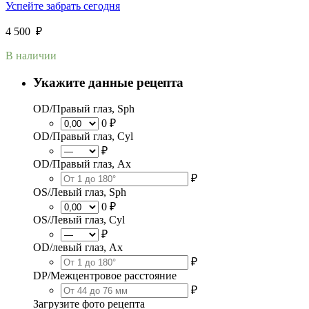
Успейте забрать сегодня
4 500
₽
В наличии
Укажите данные рецепта
OD/Правый глаз, Sph
0 ₽
OD/Правый глаз, Cyl
₽
OD/Правый глаз, Ax
₽
OS/Левый глаз, Sph
0 ₽
OS/Левый глаз, Cyl
₽
OD/левый глаз, Ax
₽
DP/Межцентровое расстояние
₽
Загрузите фото рецепта