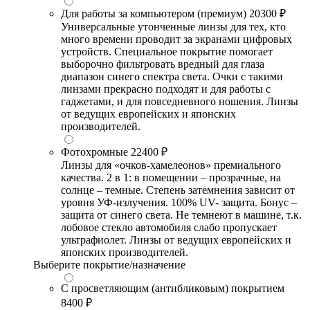
Для работы за компьютером (премиум)
20300 ₽
Универсальные утонченные линзы для тех, кто
много времени проводит за экранами цифровых
устройств. Специальное покрытие помогает
выборочно фильтровать вредный для глаза
диапазон синего спектра света. Очки с такими
линзами прекрасно подходят и для работы с
гаджетами, и для повседневного ношения. Линзы
от ведущих европейских и японских
производителей.
Фотохромные
22400 ₽
Линзы для «очков-хамелеонов» премиального
качества. 2 в 1: в помещении – прозрачные, на
солнце – темные. Степень затемнения зависит от
уровня УФ-излучения. 100% UV- защита. Бонус –
защита от синего света. Не темнеют в машине, т.к.
лобовое стекло автомобиля слабо пропускает
ультрафиолет. Линзы от ведущих европейских и
японских производителей.
Выберите покрытие/назначение
С просветляющим (антибликовым) покрытием
8400 ₽