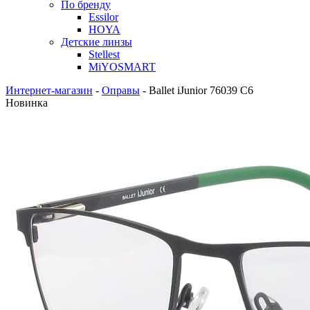
По бренду
Essilor
HOYA
Детские линзы
Stellest
MiYOSMART
Интернет-магазин
-
Оправы
-
Ballet iJunior 76039 C6
Новинка