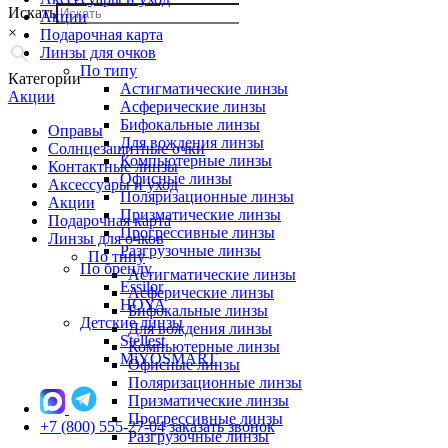
Искать
Акции
×
Подарочная карта
Линзы для очков
По типу
Категории
Астигматические линзы
Акции
Асферические линзы
Бифокальные линзы
Оправы
Для вождения линзы
Солнцезащитные очки
Компьютерные линзы
Контактные линзы
Офисные линзы
Аксессуары и уход
Поляризационные линзы
Акции
Призматические линзы
Подарочная карта
Прогрессивные линзы
Линзы для очков
Разгрузочные линзы
По типу
По бренду
Астигматические линзы
Essilor
Асферические линзы
HOYA
Бифокальные линзы
Детские линзы
Для вождения линзы
Stellest
Компьютерные линзы
MiYOSMART
Офисные линзы
Поляризационные линзы
Призматические линзы
Прогрессивные линзы
+7 (800) 555-27-04
заказать звонок
Разгрузочные линзы