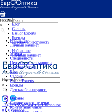
Услуги
Специалисты
Центр контроля миопии
Детская оптика
Искать
Блог
×
Салоны
Essilor Experts
Бренды
Избранное
Детская близорукость
Личный кабинет
Избранное
Услуги
Личный кабинет
Специалисты
Центр контроля миопии
Детская оптика
Блог
Салоны
Искать
Essilor Experts
×
Бренды
Детская близорукость
Оправы
Солнцезащитные очки
+7 (800) 555-27-04
заказать звонок
Контактные линзы
0
₽
0 товаров
Аксессуары и уход