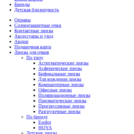
Бренды
Детская близорукость
Оправы
Солнцезащитные очки
Контактные линзы
Аксессуары и уход
Акции
Подарочная карта
Линзы для очков
По типу
Астигматические линзы
Асферические линзы
Бифокальные линзы
Для вождения линзы
Компьютерные линзы
Офисные линзы
Поляризационные линзы
Призматические линзы
Прогрессивные линзы
Разгрузочные линзы
По бренду
Essilor
HOYA
Детские линзы