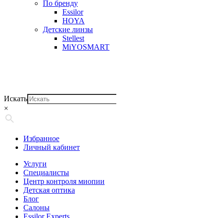
По бренду
Essilor
HOYA
Детские линзы
Stellest
MiYOSMART
Искать
×
Избранное
Личный кабинет
Услуги
Специалисты
Центр контроля миопии
Детская оптика
Блог
Салоны
Essilor Experts