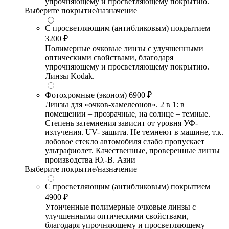
упрочняющему и просветляющему покрытию.
Выберите покрытие/назначение
С просветляющим (антибликовым) покрытием
3200 ₽
Полимерные очковые линзы с улучшенными
оптическими свойствами, благодаря
упрочняющему и просветляющему покрытию.
Линзы Kodak.
Фотохромные (эконом)
6900 ₽
Линзы для «очков-хамелеонов». 2 в 1: в
помещении – прозрачные, на солнце – темные.
Степень затемнения зависит от уровня УФ-
излучения. UV- защита. Не темнеют в машине, т.к.
лобовое стекло автомобиля слабо пропускает
ультрафиолет. Качественные, проверенные линзы
производства Ю.-В. Азии
Выберите покрытие/назначение
С просветляющим (антибликовым) покрытием
4900 ₽
Утонченные полимерные очковые линзы с
улучшенными оптическими свойствами,
благодаря упрочняющему и просветляющему