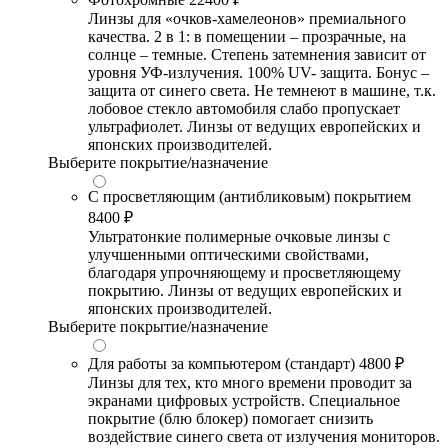
Линзы для «очков-хамелеонов» премиального
качества. 2 в 1: в помещении – прозрачные, на
солнце – темные. Степень затемнения зависит от
уровня УФ-излучения. 100% UV- защита. Бонус –
защита от синего света. Не темнеют в машине, т.к.
лобовое стекло автомобиля слабо пропускает
ультрафиолет. Линзы от ведущих европейских и
японских производителей.
Выберите покрытие/назначение
С просветляющим (антибликовым) покрытием
8400 ₽
Ультратонкие полимерные очковые линзы с
улучшенными оптическими свойствами,
благодаря упрочняющему и просветляющему
покрытию. Линзы от ведущих европейских и
японских производителей.
Выберите покрытие/назначение
Для работы за компьютером (стандарт)
4800 ₽
Линзы для тех, кто много времени проводит за
экранами цифровых устройств. Специальное
покрытие (блю блокер) помогает снизить
воздействие синего света от излучения мониторов.