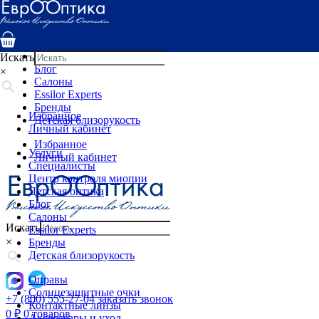
Услуги
Специалисты
Центр контроля миопии
Детская оптика
Искать
Блог
×
Салоны
Essilor Experts
Бренды
Избранное
Детская близорукость
Личный кабинет
Избранное
Услуги
Личный кабинет
Специалисты
Центр контроля миопии
Детская оптика
Блог
Салоны
Искать
Essilor Experts
×
Бренды
Детская близорукость
Оправы
Солнцезащитные очки
+7 (800) 555-27-04
заказать звонок
Контактные линзы
0
₽
0 товаров
Аксессуары и уход