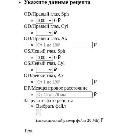
Укажите данные рецепта
OD/Правый глаз, Sph
0 ₽
OD/Правый глаз, Cyl
₽
OD/Правый глаз, Ax
₽
OS/Левый глаз, Sph
0 ₽
OS/Левый глаз, Cyl
₽
OD/левый глаз, Ax
₽
DP/Межцентровое расстояние
₽
Загрузите фото рецепта
Выбрать файл
₽
(максимальный размер файла 20 МБ)
Text