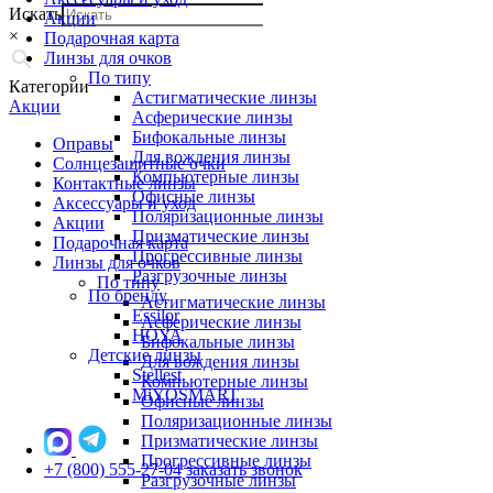
Искать
Акции
×
Подарочная карта
Линзы для очков
По типу
Категории
Астигматические линзы
Акции
Асферические линзы
Бифокальные линзы
Оправы
Для вождения линзы
Солнцезащитные очки
Компьютерные линзы
Контактные линзы
Офисные линзы
Аксессуары и уход
Поляризационные линзы
Акции
Призматические линзы
Подарочная карта
Прогрессивные линзы
Линзы для очков
Разгрузочные линзы
По типу
По бренду
Астигматические линзы
Essilor
Асферические линзы
HOYA
Бифокальные линзы
Детские линзы
Для вождения линзы
Stellest
Компьютерные линзы
MiYOSMART
Офисные линзы
Поляризационные линзы
Призматические линзы
Прогрессивные линзы
+7 (800) 555-27-04
заказать звонок
Разгрузочные линзы