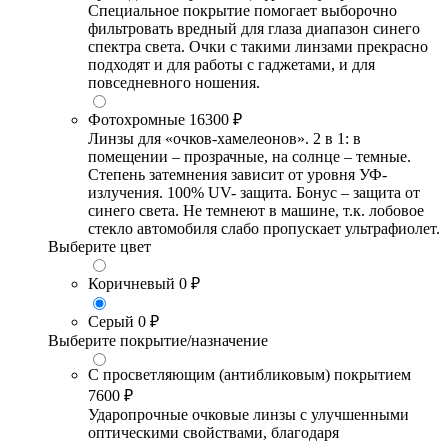
Специальное покрытие помогает выборочно
фильтровать вредный для глаза диапазон синего
спектра света. Очки с такими линзами прекрасно
подходят и для работы с гаджетами, и для
повседневного ношения.
Фотохромные
16300 ₽
Линзы для «очков-хамелеонов». 2 в 1: в
помещении – прозрачные, на солнце – темные.
Степень затемнения зависит от уровня УФ-
излучения. 100% UV- защита. Бонус – защита от
синего света. Не темнеют в машине, т.к. лобовое
стекло автомобиля слабо пропускает ультрафиолет.
Выберите цвет
Коричневый
0 ₽
Серый
0 ₽
Выберите покрытие/назначение
С просветляющим (антибликовым) покрытием
7600 ₽
Ударопрочные очковые линзы с улучшенными
оптическими свойствами, благодаря