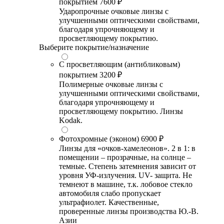
покрытием
7600 ₽
Ударопрочные очковые линзы с
улучшенными оптическими свойствами,
благодаря упрочняющему и
просветляющему покрытию.
Выберите покрытие/назначение
С просветляющим (антибликовым)
покрытием
3200 ₽
Полимерные очковые линзы с
улучшенными оптическими свойствами,
благодаря упрочняющему и
просветляющему покрытию. Линзы
Kodak.
Фотохромные (эконом)
6900 ₽
Линзы для «очков-хамелеонов». 2 в 1: в
помещении – прозрачные, на солнце –
темные. Степень затемнения зависит от
уровня УФ-излучения. UV- защита. Не
темнеют в машине, т.к. лобовое стекло
автомобиля слабо пропускает
ультрафиолет. Качественные,
проверенные линзы производства Ю.-В.
Азии