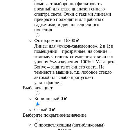
помогает выборочно фильтровать
вредный для глаза диапазон синего
спектра света. Очки с такими линзами
прекрасно подходят и для работы с
гаджетами, и для повседневного
ношения.
Фотохромные
16300 ₽
Линзы для «очков-хамелеонов». 2 в 1: в
помещении – прозрачные, на солнце –
темные. Степень затемнения зависит от
уровня УФ-излучения. 100% UV- защита.
Бонус – защита от синего света. Не
темнеют в машине, т.к. лобовое стекло
автомобиля слабо пропускает
ультрафиолет.
Выберите цвет
Коричневый
0 ₽
Серый
0 ₽
Выберите покрытие/назначение
С просветляющим (антибликовым)