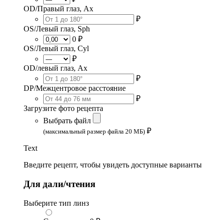
OD/Правый глаз, Ax
₽
OS/Левый глаз, Sph
0 ₽
OS/Левый глаз, Cyl
₽
OD/левый глаз, Ax
₽
DP/Межцентровое расстояние
₽
Загрузите фото рецепта
Выбрать файл
₽
(максимальный размер файла 20 МБ)
Text
Введите рецепт, чтобы увидеть доступные варианты
Для дали/чтения
Выберите тип линз