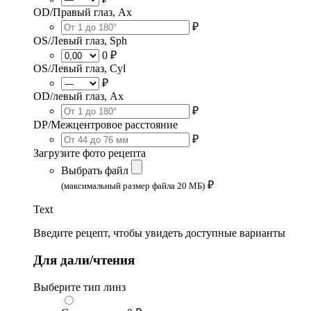
OD/Правый глаз, Ax
₽
OS/Левый глаз, Sph
0 ₽
OS/Левый глаз, Cyl
₽
OD/левый глаз, Ax
₽
DP/Межцентровое расстояние
₽
Загрузите фото рецепта
Выбрать файл
₽
(максимальный размер файла 20 МБ)
Text
Введите рецепт, чтобы увидеть доступные варианты
Для дали/чтения
Выберите тип линз