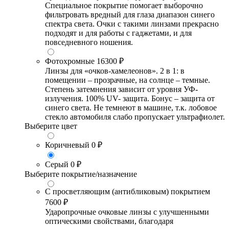
Специальное покрытие помогает выборочно
фильтровать вредный для глаза диапазон синего
спектра света. Очки с такими линзами прекрасно
подходят и для работы с гаджетами, и для
повседневного ношения.
Фотохромные
16300 ₽
Линзы для «очков-хамелеонов». 2 в 1: в
помещении – прозрачные, на солнце – темные.
Степень затемнения зависит от уровня УФ-
излучения. 100% UV- защита. Бонус – защита от
синего света. Не темнеют в машине, т.к. лобовое
стекло автомобиля слабо пропускает ультрафиолет.
Выберите цвет
Коричневый
0 ₽
Серый
0 ₽
Выберите покрытие/назначение
С просветляющим (антибликовым) покрытием
7600 ₽
Ударопрочные очковые линзы с улучшенными
оптическими свойствами, благодаря