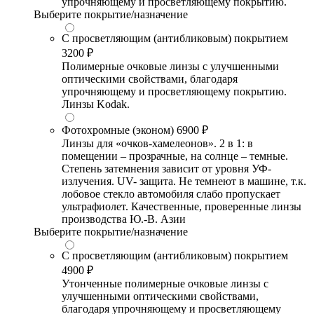
упрочняющему и просветляющему покрытию.
Выберите покрытие/назначение
С просветляющим (антибликовым) покрытием
3200 ₽
Полимерные очковые линзы с улучшенными
оптическими свойствами, благодаря
упрочняющему и просветляющему покрытию.
Линзы Kodak.
Фотохромные (эконом)
6900 ₽
Линзы для «очков-хамелеонов». 2 в 1: в
помещении – прозрачные, на солнце – темные.
Степень затемнения зависит от уровня УФ-
излучения. UV- защита. Не темнеют в машине, т.к.
лобовое стекло автомобиля слабо пропускает
ультрафиолет. Качественные, проверенные линзы
производства Ю.-В. Азии
Выберите покрытие/назначение
С просветляющим (антибликовым) покрытием
4900 ₽
Утонченные полимерные очковые линзы с
улучшенными оптическими свойствами,
благодаря упрочняющему и просветляющему