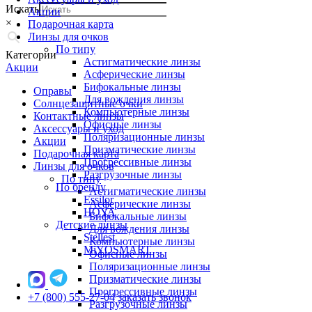
Искать
Акции
×
Подарочная карта
Линзы для очков
По типу
Категории
Астигматические линзы
Акции
Асферические линзы
Бифокальные линзы
Оправы
Для вождения линзы
Солнцезащитные очки
Компьютерные линзы
Контактные линзы
Офисные линзы
Аксессуары и уход
Поляризационные линзы
Акции
Призматические линзы
Подарочная карта
Прогрессивные линзы
Линзы для очков
Разгрузочные линзы
По типу
По бренду
Астигматические линзы
Essilor
Асферические линзы
HOYA
Бифокальные линзы
Детские линзы
Для вождения линзы
Stellest
Компьютерные линзы
MiYOSMART
Офисные линзы
Поляризационные линзы
Призматические линзы
Прогрессивные линзы
+7 (800) 555-27-04
заказать звонок
Разгрузочные линзы