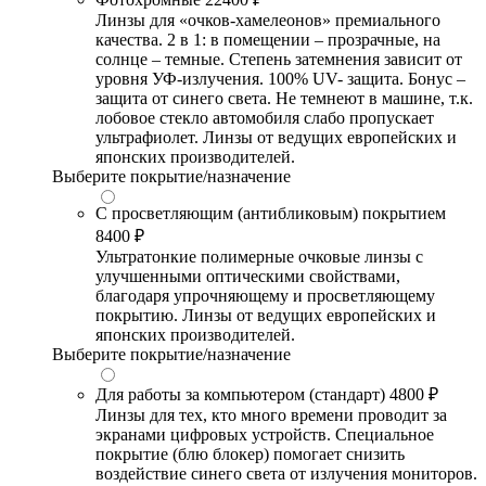
Линзы для «очков-хамелеонов» премиального
качества. 2 в 1: в помещении – прозрачные, на
солнце – темные. Степень затемнения зависит от
уровня УФ-излучения. 100% UV- защита. Бонус –
защита от синего света. Не темнеют в машине, т.к.
лобовое стекло автомобиля слабо пропускает
ультрафиолет. Линзы от ведущих европейских и
японских производителей.
Выберите покрытие/назначение
С просветляющим (антибликовым) покрытием
8400 ₽
Ультратонкие полимерные очковые линзы с
улучшенными оптическими свойствами,
благодаря упрочняющему и просветляющему
покрытию. Линзы от ведущих европейских и
японских производителей.
Выберите покрытие/назначение
Для работы за компьютером (стандарт)
4800 ₽
Линзы для тех, кто много времени проводит за
экранами цифровых устройств. Специальное
покрытие (блю блокер) помогает снизить
воздействие синего света от излучения мониторов.