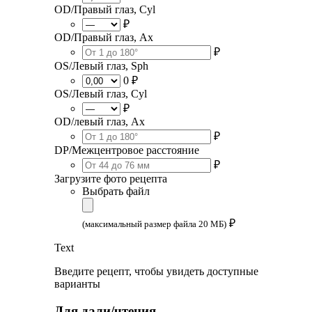
OD/Правый глаз, Cyl
₽
OD/Правый глаз, Ax
₽
OS/Левый глаз, Sph
0 ₽
OS/Левый глаз, Cyl
₽
OD/левый глаз, Ax
₽
DP/Межцентровое расстояние
₽
Загрузите фото рецепта
Выбрать файл
₽
(максимальный размер файла 20 МБ)
Text
Введите рецепт, чтобы увидеть доступные
варианты
Для дали/чтения