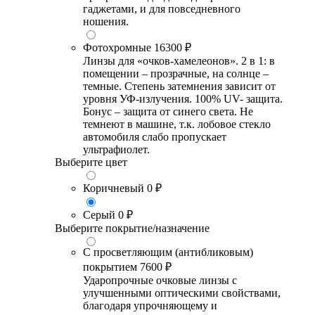
гаджетами, и для повседневного
ношения.
Фотохромные
16300 ₽
Линзы для «очков-хамелеонов». 2 в 1: в
помещении – прозрачные, на солнце –
темные. Степень затемнения зависит от
уровня УФ-излучения. 100% UV- защита.
Бонус – защита от синего света. Не
темнеют в машине, т.к. лобовое стекло
автомобиля слабо пропускает
ультрафиолет.
Выберите цвет
Коричневый
0 ₽
Серый
0 ₽
Выберите покрытие/назначение
С просветляющим (антибликовым)
покрытием
7600 ₽
Ударопрочные очковые линзы с
улучшенными оптическими свойствами,
благодаря упрочняющему и