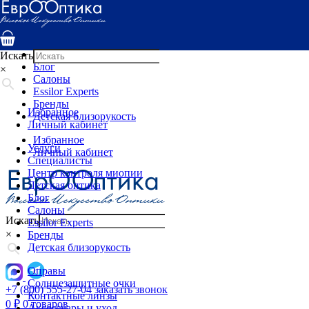
Услуги
Специалисты
Центр контроля миопии
Детская оптика
Искать
Блог
×
Салоны
Essilor Experts
Бренды
Избранное
Детская близорукость
Личный кабинет
Избранное
Услуги
Личный кабинет
Специалисты
Центр контроля миопии
Детская оптика
Блог
Салоны
Искать
Essilor Experts
×
Бренды
Детская близорукость
Оправы
Солнцезащитные очки
+7 (800) 555-27-04
заказать звонок
Контактные линзы
0
₽
0 товаров
Аксессуары и уход