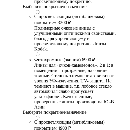
просветляющему покрытию.
Выберите покрытие/назначение
С просветляющим (антибликовым)
покрытием
3200 ₽
Полимерные очковые линзы с
улучшенными оптическими свойствами,
благодаря упрочняющему и
просветляющему покрытию. Линзы
Kodak.
Фотохромные (эконом)
6900 ₽
Линзы для «очков-хамелеонов». 2 в 1: в
помещении – прозрачные, на солнце –
темные. Степень затемнения зависит от
уровня УФ-излучения. UV- защита. Не
темнеют в машине, т.к. лобовое стекло
автомобиля слабо пропускает
ультрафиолет. Качественные,
проверенные линзы производства Ю.-В.
Азии
Выберите покрытие/назначение
С просветляющим (антибликовым)
покрытием
4900 ₽