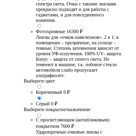
спектра света. Очки с такими линзами
прекрасно подходят и для работы с
гаджетами, и для повседневного
ношения.
Фотохромные
16300 ₽
Линзы для «очков-хамелеонов». 2 в 1: в
помещении – прозрачные, на солнце –
темные. Степень затемнения зависит от
уровня УФ-излучения. 100% UV- защита.
Бонус – защита от синего света. Не
темнеют в машине, т.к. лобовое стекло
автомобиля слабо пропускает
ультрафиолет.
Выберите цвет
Коричневый
0 ₽
Серый
0 ₽
Выберите покрытие/назначение
С просветляющим (антибликовым)
покрытием
7600 ₽
Ударопрочные очковые линзы с