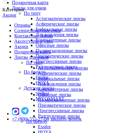
Подарочная карта
Линзы для очков
Категории
По типу
Акции
Астигматические линзы
Асферические линзы
Оправы
Бифокальные линзы
Солнцезащитные очки
Для вождения линзы
Контактные линзы
Компьютерные линзы
Аксессуары и уход
Офисные линзы
Акции
Поляризационные линзы
Подарочная карта
Призматические линзы
Линзы для очков
Прогрессивные линзы
По типу
Разгрузочные линзы
Астигматические линзы
По бренду
Асферические линзы
Essilor
Бифокальные линзы
HOYA
Для вождения линзы
Детские линзы
Компьютерные линзы
Stellest
Офисные линзы
MiYOSMART
Поляризационные линзы
Призматические линзы
Прогрессивные линзы
Разгрузочные линзы
+7 (800) 555-27-04
заказать звонок
По бренду
Essilor
HOYA