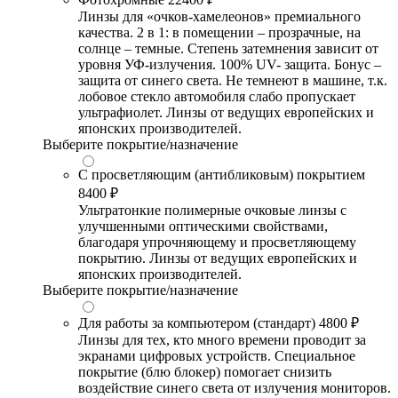
Линзы для «очков-хамелеонов» премиального
качества. 2 в 1: в помещении – прозрачные, на
солнце – темные. Степень затемнения зависит от
уровня УФ-излучения. 100% UV- защита. Бонус –
защита от синего света. Не темнеют в машине, т.к.
лобовое стекло автомобиля слабо пропускает
ультрафиолет. Линзы от ведущих европейских и
японских производителей.
Выберите покрытие/назначение
С просветляющим (антибликовым) покрытием
8400 ₽
Ультратонкие полимерные очковые линзы с
улучшенными оптическими свойствами,
благодаря упрочняющему и просветляющему
покрытию. Линзы от ведущих европейских и
японских производителей.
Выберите покрытие/назначение
Для работы за компьютером (стандарт)
4800 ₽
Линзы для тех, кто много времени проводит за
экранами цифровых устройств. Специальное
покрытие (блю блокер) помогает снизить
воздействие синего света от излучения мониторов.