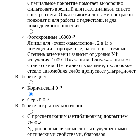
Специальное покрытие помогает выборочно
фильтровать вредный для глаза диапазон синего
спектра света. Очки с такими линзами прекрасно
подходят и для работы с гаджетами, и для
повседневного ношения.
Фотохромные
16300 ₽
Линзы для «очков-хамелеонов». 2 в 1: в
помещении – прозрачные, на солнце – темные.
Степень затемнения зависит от уровня УФ-
излучения. 100% UV- защита. Бонус – защита от
синего света. Не темнеют в машине, т.к. лобовое
стекло автомобиля слабо пропускает ультрафиолет.
Выберите цвет
Коричневый
0 ₽
Серый
0 ₽
Выберите покрытие/назначение
С просветляющим (антибликовым) покрытием
7600 ₽
Ударопрочные очковые линзы с улучшенными
оптическими свойствами, благодаря