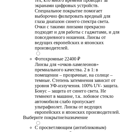
тех, кто много времени проводит за
экранами цифровых устройств.
Специальное покрытие помогает
выборочно фильтровать вредный для
глаза диапазон синего спектра света.
Очки с такими линзами прекрасно
подходят и для работы с гаджетами, и для
повседневного ношения. Линзы от
ведущих европейских и японских
производителей.
Фотохромные
22400 ₽
Линзы для «очков-хамелеонов»
премиального качества. 2 в 1: в
помещении – прозрачные, на солнце –
темные. Степень затемнения зависит от
уровня УФ-излучения. 100% UV- защита.
Бонус – защита от синего света. Не
темнеют в машине, т.к. лобовое стекло
автомобиля слабо пропускает
ультрафиолет. Линзы от ведущих
европейских и японских производителей.
Выберите покрытие/назначение
С просветляющим (антибликовым)