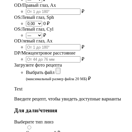
OD/Правый глаз, Ax
₽
OS/Левый глаз, Sph
0 ₽
OS/Левый глаз, Cyl
₽
OD/левый глаз, Ax
₽
DP/Межцентровое расстояние
₽
Загрузите фото рецепта
Выбрать файл
₽
(максимальный размер файла 20 МБ)
Text
Введите рецепт, чтобы увидеть доступные варианты
Для дали/чтения
Выберите тип линз