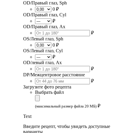
OD/Правый глаз, Sph
0 ₽
OD/Правый глаз, Cyl
₽
OD/Правый глаз, Ax
₽
OS/Левый глаз, Sph
0 ₽
OS/Левый глаз, Cyl
₽
OD/левый глаз, Ax
₽
DP/Межцентровое расстояние
₽
Загрузите фото рецепта
Выбрать файл
₽
(максимальный размер файла 20 МБ)
Text
Введите рецепт, чтобы увидеть доступные
варианты