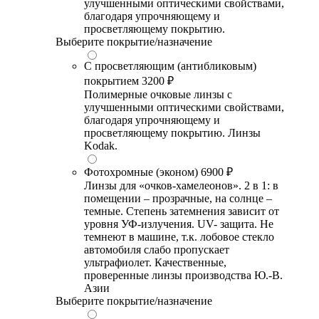
улучшенными оптическими свойствами,
благодаря упрочняющему и
просветляющему покрытию.
Выберите покрытие/назначение
С просветляющим (антибликовым)
покрытием
3200 ₽
Полимерные очковые линзы с
улучшенными оптическими свойствами,
благодаря упрочняющему и
просветляющему покрытию. Линзы
Kodak.
Фотохромные (эконом)
6900 ₽
Линзы для «очков-хамелеонов». 2 в 1: в
помещении – прозрачные, на солнце –
темные. Степень затемнения зависит от
уровня УФ-излучения. UV- защита. Не
темнеют в машине, т.к. лобовое стекло
автомобиля слабо пропускает
ультрафиолет. Качественные,
проверенные линзы производства Ю.-В.
Азии
Выберите покрытие/назначение