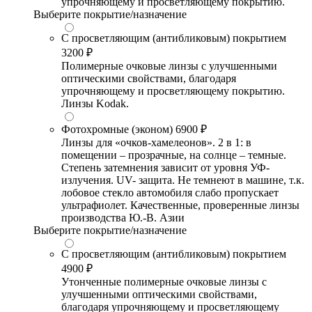
упрочняющему и просветляющему покрытию.
Выберите покрытие/назначение
С просветляющим (антибликовым) покрытием
3200 ₽
Полимерные очковые линзы с улучшенными
оптическими свойствами, благодаря
упрочняющему и просветляющему покрытию.
Линзы Kodak.
Фотохромные (эконом)
6900 ₽
Линзы для «очков-хамелеонов». 2 в 1: в
помещении – прозрачные, на солнце – темные.
Степень затемнения зависит от уровня УФ-
излучения. UV- защита. Не темнеют в машине, т.к.
лобовое стекло автомобиля слабо пропускает
ультрафиолет. Качественные, проверенные линзы
производства Ю.-В. Азии
Выберите покрытие/назначение
С просветляющим (антибликовым) покрытием
4900 ₽
Утонченные полимерные очковые линзы с
улучшенными оптическими свойствами,
благодаря упрочняющему и просветляющему