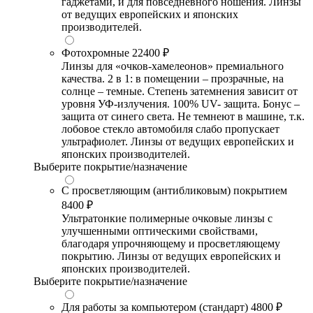
гаджетами, и для повседневного ношения. Линзы
от ведущих европейских и японских
производителей.
Фотохромные
22400 ₽
Линзы для «очков-хамелеонов» премиального
качества. 2 в 1: в помещении – прозрачные, на
солнце – темные. Степень затемнения зависит от
уровня УФ-излучения. 100% UV- защита. Бонус –
защита от синего света. Не темнеют в машине, т.к.
лобовое стекло автомобиля слабо пропускает
ультрафиолет. Линзы от ведущих европейских и
японских производителей.
Выберите покрытие/назначение
С просветляющим (антибликовым) покрытием
8400 ₽
Ультратонкие полимерные очковые линзы с
улучшенными оптическими свойствами,
благодаря упрочняющему и просветляющему
покрытию. Линзы от ведущих европейских и
японских производителей.
Выберите покрытие/назначение
Для работы за компьютером (стандарт)
4800 ₽