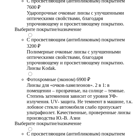
С просветляющим (антибликовым) покрытием
7600 ₽
Ударопрочные очковые линзы с улучшенными
оптическими свойствами, благодаря
упрочняющему и просветляющему покрытию.
Выберите покрытие/назначение
С просветляющим (антибликовым) покрытием
3200 ₽
Полимерные очковые линзы с улучшенными
оптическими свойствами, благодаря
упрочняющему и просветляющему покрытию.
Линзы Kodak.
Фотохромные (эконом)
6900 ₽
Линзы для «очков-хамелеонов». 2 в 1: в
помещении – прозрачные, на солнце – темные.
Степень затемнения зависит от уровня УФ-
излучения. UV- защита. Не темнеют в машине, т.к.
лобовое стекло автомобиля слабо пропускает
ультрафиолет. Качественные, проверенные линзы
производства Ю.-В. Азии
Выберите покрытие/назначение
С просветляющим (антибликовым) покрытием