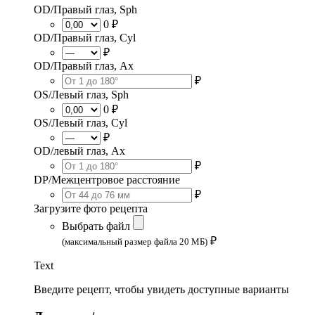
OD/Правый глаз, Sph
0 ₽
OD/Правый глаз, Cyl
₽
OD/Правый глаз, Ax
₽
OS/Левый глаз, Sph
0 ₽
OS/Левый глаз, Cyl
₽
OD/левый глаз, Ax
₽
DP/Межцентровое расстояние
₽
Загрузите фото рецепта
Выбрать файл
₽
(максимальный размер файла 20 МБ)
Text
Введите рецепт, чтобы увидеть доступные варианты