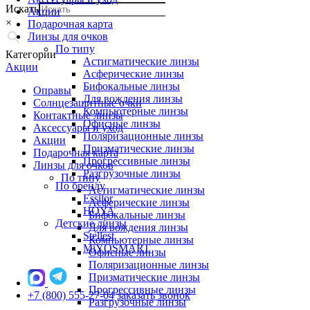
Искать
Акции
×
Подарочная карта
Линзы для очков
По типу
Категории
Астигматические линзы
Акции
Асферические линзы
Бифокальные линзы
Оправы
Для вождения линзы
Солнцезащитные очки
Компьютерные линзы
Контактные линзы
Офисные линзы
Аксессуары и уход
Поляризационные линзы
Акции
Призматические линзы
Подарочная карта
Прогрессивные линзы
Линзы для очков
Разгрузочные линзы
По типу
По бренду
Астигматические линзы
Essilor
Асферические линзы
HOYA
Бифокальные линзы
Детские линзы
Для вождения линзы
Stellest
Компьютерные линзы
MiYOSMART
Офисные линзы
Поляризационные линзы
Призматические линзы
Прогрессивные линзы
+7 (800) 555-27-04
заказать звонок
Разгрузочные линзы