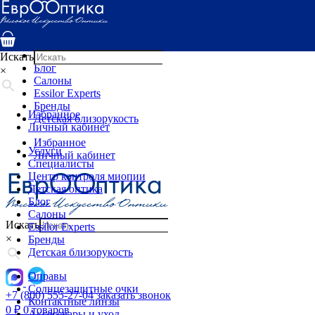
Услуги
Специалисты
Центр контроля миопии
Детская оптика
Искать
Блог
×
Салоны
Essilor Experts
Бренды
Избранное
Детская близорукость
Личный кабинет
Избранное
Услуги
Личный кабинет
Специалисты
Центр контроля миопии
Детская оптика
Блог
Салоны
Искать
Essilor Experts
×
Бренды
Детская близорукость
Оправы
Солнцезащитные очки
+7 (800) 555-27-04
заказать звонок
Контактные линзы
0
₽
0 товаров
Аксессуары и уход