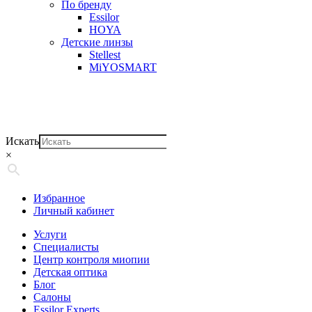
По бренду
Essilor
HOYA
Детские линзы
Stellest
MiYOSMART
Искать
×
Избранное
Личный кабинет
Услуги
Специалисты
Центр контроля миопии
Детская оптика
Блог
Салоны
Essilor Experts