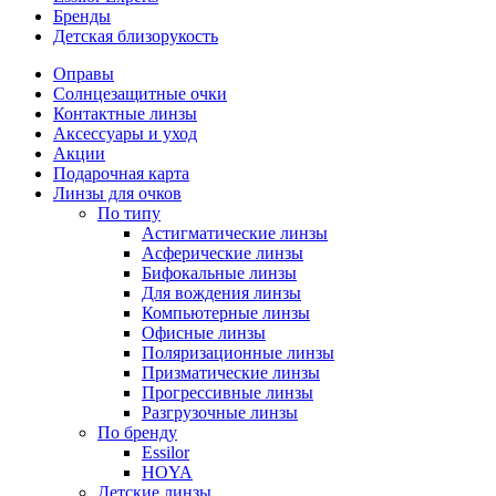
Бренды
Детская близорукость
Оправы
Солнцезащитные очки
Контактные линзы
Аксессуары и уход
Акции
Подарочная карта
Линзы для очков
По типу
Астигматические линзы
Асферические линзы
Бифокальные линзы
Для вождения линзы
Компьютерные линзы
Офисные линзы
Поляризационные линзы
Призматические линзы
Прогрессивные линзы
Разгрузочные линзы
По бренду
Essilor
HOYA
Детские линзы