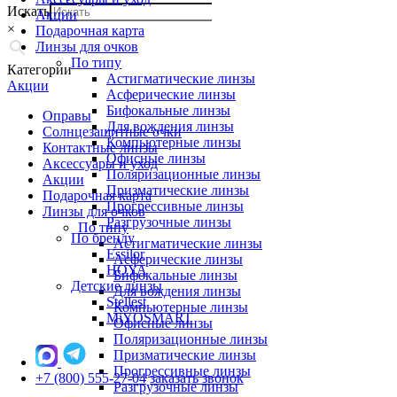
Искать
Акции
×
Подарочная карта
Линзы для очков
По типу
Категории
Астигматические линзы
Акции
Асферические линзы
Бифокальные линзы
Оправы
Для вождения линзы
Солнцезащитные очки
Компьютерные линзы
Контактные линзы
Офисные линзы
Аксессуары и уход
Поляризационные линзы
Акции
Призматические линзы
Подарочная карта
Прогрессивные линзы
Линзы для очков
Разгрузочные линзы
По типу
По бренду
Астигматические линзы
Essilor
Асферические линзы
HOYA
Бифокальные линзы
Детские линзы
Для вождения линзы
Stellest
Компьютерные линзы
MiYOSMART
Офисные линзы
Поляризационные линзы
Призматические линзы
Прогрессивные линзы
+7 (800) 555-27-04
заказать звонок
Разгрузочные линзы