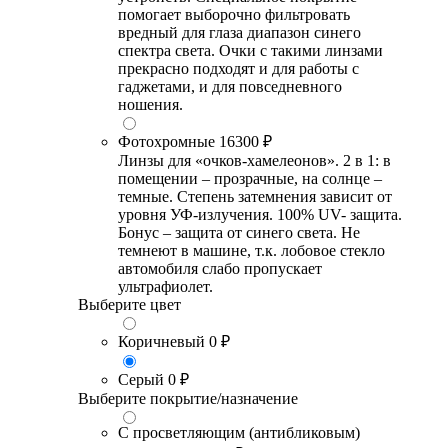
помогает выборочно фильтровать
вредный для глаза диапазон синего
спектра света. Очки с такими линзами
прекрасно подходят и для работы с
гаджетами, и для повседневного
ношения.
Фотохромные
16300 ₽
Линзы для «очков-хамелеонов». 2 в 1: в
помещении – прозрачные, на солнце –
темные. Степень затемнения зависит от
уровня УФ-излучения. 100% UV- защита.
Бонус – защита от синего света. Не
темнеют в машине, т.к. лобовое стекло
автомобиля слабо пропускает
ультрафиолет.
Выберите цвет
Коричневый
0 ₽
Серый
0 ₽
Выберите покрытие/назначение
С просветляющим (антибликовым)