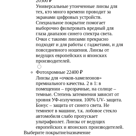
20300 ₽
Универсальные утонченные линзы для
тех, кто много времени проводит за
экранами цифровых устройств.
Специальное покрытие помогает
выборочно фильтровать вредный для
глаза диапазон синего спектра света.
Очки с такими линзами прекрасно
подходят и для работы с гаджетами, и для
повседневного ношения. Линзы от
ведущих европейских и японских
производителей.
Фотохромные
22400 ₽
Линзы для «очков-хамелеонов»
премиального качества. 2 в 1: в
помещении – прозрачные, на солнце –
темные. Степень затемнения зависит от
уровня УФ-излучения. 100% UV- защита.
Бонус – защита от синего света. Не
темнеют в машине, т.к. лобовое стекло
автомобиля слабо пропускает
ультрафиолет. Линзы от ведущих
европейских и японских производителей.
Выберите покрытие/назначение