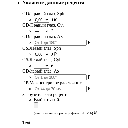
Укажите данные рецепта
OD/Правый глаз, Sph
0 ₽
OD/Правый глаз, Cyl
₽
OD/Правый глаз, Ax
₽
OS/Левый глаз, Sph
0 ₽
OS/Левый глаз, Cyl
₽
OD/левый глаз, Ax
₽
DP/Межцентровое расстояние
₽
Загрузите фото рецепта
Выбрать файл
₽
(максимальный размер файла 20 МБ)
Text