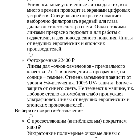
Универсальные утонченные линзы для тех, кто
много времени проводит за экранами цифровых
устройств. Специальное покрытие помогает
выборочно фильтровать вредный для глаза
диапазон синего спектра света. Очки с такими
линзами прекрасно подходят и для работы с
гаджетами, и для повседневного ношения. Линзы
от ведущих европейских и японских
производителей.
Фотохромные
22400 ₽
Линзы для «очков-хамелеонов» премиального
качества. 2 в 1: в помещении – прозрачные, на
солнце – темные. Степень затемнения зависит от
уровня УФ-излучения. 100% UV- защита. Бонус –
защита от синего света. Не темнеют в машине, т.к.
лобовое стекло автомобиля слабо пропускает
ультрафиолет. Линзы от ведущих европейских и
японских производителей.
Выберите покрытие/назначение
С просветляющим (антибликовым) покрытием
8400 ₽
Ультратонкие полимерные очковые линзы с