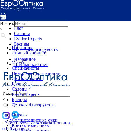
Услуги
Специалисты
Центр контроля миопии
Детская оптика
Искать
Блог
×
Салоны
Essilor Experts
Бренды
Избранное
Детская близорукость
Личный кабинет
Избранное
Услуги
Личный кабинет
Специалисты
Центр контроля миопии
Детская оптика
Блог
Салоны
Искать
Essilor Experts
×
Бренды
Детская близорукость
Оправы
Солнцезащитные очки
+7 (800) 555-27-04
заказать звонок
Контактные линзы
0
₽
0 товаров
Аксессуары и уход