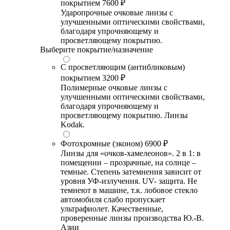
покрытием
7600 ₽
Ударопрочные очковые линзы с
улучшенными оптическими свойствами,
благодаря упрочняющему и
просветляющему покрытию.
Выберите покрытие/назначение
С просветляющим (антибликовым)
покрытием
3200 ₽
Полимерные очковые линзы с
улучшенными оптическими свойствами,
благодаря упрочняющему и
просветляющему покрытию. Линзы
Kodak.
Фотохромные (эконом)
6900 ₽
Линзы для «очков-хамелеонов». 2 в 1: в
помещении – прозрачные, на солнце –
темные. Степень затемнения зависит от
уровня УФ-излучения. UV- защита. Не
темнеют в машине, т.к. лобовое стекло
автомобиля слабо пропускает
ультрафиолет. Качественные,
проверенные линзы производства Ю.-В.
Азии