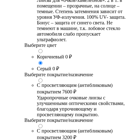
Линзы для «очков-хамелеонов». 2 в 1: в
помещении – прозрачные, на солнце –
темные. Степень затемнения зависит от
уровня УФ-излучения. 100% UV- защита.
Бонус – защита от синего света. Не
темнеют в машине, т.к. лобовое стекло
автомобиля слабо пропускает
ультрафиолет.
Выберите цвет
Коричневый
0 ₽
Серый
0 ₽
Выберите покрытие/назначение
С просветляющим (антибликовым)
покрытием
7600 ₽
Ударопрочные очковые линзы с
улучшенными оптическими свойствами,
благодаря упрочняющему и
просветляющему покрытию.
Выберите покрытие/назначение
С просветляющим (антибликовым)
покрытием
3200 ₽