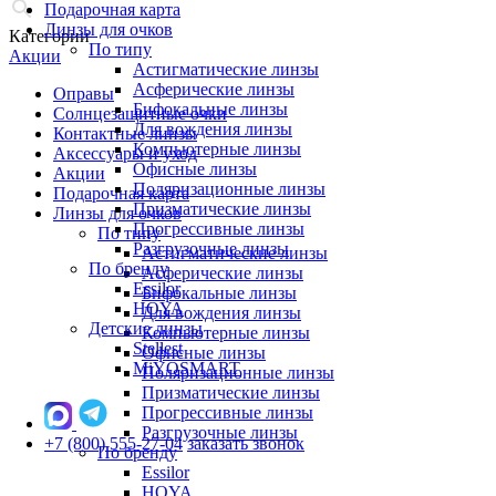
Подарочная карта
Линзы для очков
Категории
По типу
Акции
Астигматические линзы
Асферические линзы
Оправы
Бифокальные линзы
Солнцезащитные очки
Для вождения линзы
Контактные линзы
Компьютерные линзы
Аксессуары и уход
Офисные линзы
Акции
Поляризационные линзы
Подарочная карта
Призматические линзы
Линзы для очков
Прогрессивные линзы
По типу
Разгрузочные линзы
Астигматические линзы
По бренду
Асферические линзы
Essilor
Бифокальные линзы
HOYA
Для вождения линзы
Детские линзы
Компьютерные линзы
Stellest
Офисные линзы
MiYOSMART
Поляризационные линзы
Призматические линзы
Прогрессивные линзы
Разгрузочные линзы
+7 (800) 555-27-04
заказать звонок
По бренду
Essilor
HOYA