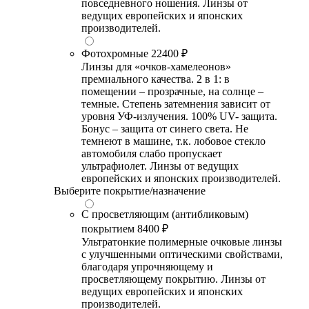
повседневного ношения. Линзы от
ведущих европейских и японских
производителей.
Фотохромные
22400 ₽
Линзы для «очков-хамелеонов»
премиального качества. 2 в 1: в
помещении – прозрачные, на солнце –
темные. Степень затемнения зависит от
уровня УФ-излучения. 100% UV- защита.
Бонус – защита от синего света. Не
темнеют в машине, т.к. лобовое стекло
автомобиля слабо пропускает
ультрафиолет. Линзы от ведущих
европейских и японских производителей.
Выберите покрытие/назначение
С просветляющим (антибликовым)
покрытием
8400 ₽
Ультратонкие полимерные очковые линзы
с улучшенными оптическими свойствами,
благодаря упрочняющему и
просветляющему покрытию. Линзы от
ведущих европейских и японских
производителей.