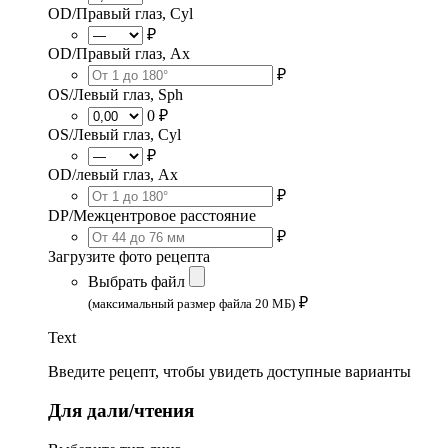
OD/Правый глаз, Cyl
₽
OD/Правый глаз, Ax
₽
OS/Левый глаз, Sph
0 ₽
OS/Левый глаз, Cyl
₽
OD/левый глаз, Ax
₽
DP/Межцентровое расстояние
₽
Загрузите фото рецепта
Выбрать файл
₽
(максимальный размер файла 20 МБ)
Text
Введите рецепт, чтобы увидеть доступные варианты
Для дали/чтения