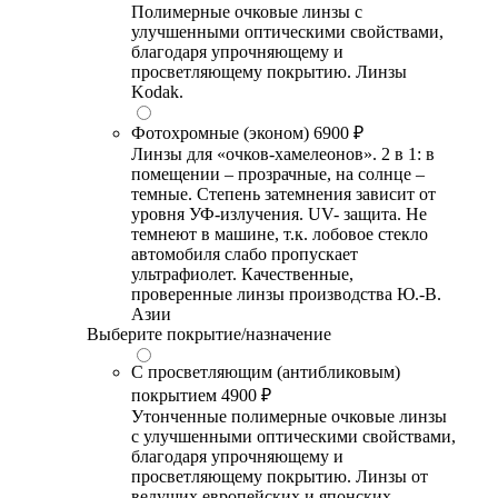
Полимерные очковые линзы с
улучшенными оптическими свойствами,
благодаря упрочняющему и
просветляющему покрытию. Линзы
Kodak.
Фотохромные (эконом)
6900 ₽
Линзы для «очков-хамелеонов». 2 в 1: в
помещении – прозрачные, на солнце –
темные. Степень затемнения зависит от
уровня УФ-излучения. UV- защита. Не
темнеют в машине, т.к. лобовое стекло
автомобиля слабо пропускает
ультрафиолет. Качественные,
проверенные линзы производства Ю.-В.
Азии
Выберите покрытие/назначение
С просветляющим (антибликовым)
покрытием
4900 ₽
Утонченные полимерные очковые линзы
с улучшенными оптическими свойствами,
благодаря упрочняющему и
просветляющему покрытию. Линзы от
ведущих европейских и японских