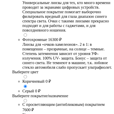
Универсальные линзы для тех, кто много времени
проводит за экранами цифровых устройств.
Специальное покрытие помогает выборочно
фильтровать вредный для глаза диапазон синего
спектра света. Очки с такими линзами прекрасно
подходят и для работы с гаджетами, и для
повседневного ношения.
Фотохромные
16300 ₽
Линзы для «очков-хамелеонов». 2 в 1: в
помещении – прозрачные, на солнце – темные.
Степень затемнения зависит от уровня УФ-
излучения. 100% UV- защита. Бонус – защита от
синего света. Не темнеют в машине, т.к. лобовое
стекло автомобиля слабо пропускает ультрафиолет.
Выберите цвет
Коричневый
0 ₽
Серый
0 ₽
Выберите покрытие/назначение
С просветляющим (антибликовым) покрытием
7600 ₽