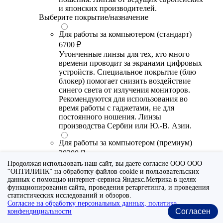
и японских производителей.
Выберите покрытие/назначение
Для работы за компьютером (стандарт)
6700 ₽
Утонченные линзы для тех, кто много
времени проводит за экранами цифровых
устройств. Специальное покрытие (блю
блокер) помогает снизить воздействие
синего света от излучения мониторов.
Рекомендуются для использования во
время работы с гаджетами, не для
постоянного ношения. Линзы
производства Сербии или Ю.-В. Азии.
Для работы за компьютером (премиум)
20300 ₽
Универсальные утонченные линзы для
Продолжая использовать наш сайт, вы даете согласие ООО ООО
тех, кто много времени проводит за
“ОПТИЛИНК” на обработку файлов cookie и пользовательских
данных с помощью интернет-сервиса Яндекс.Метрика в целях
экранами цифровых устройств.
функционирования сайта, проведения ретаргетинга, и проведения
Специальное покрытие помогает
статистических исследований и обзоров.
выборочно фильтровать вредный для
Согласие на обработку персональных данных, политика
глаза диапазон синего спектра света.
Согласен
конфендициальности
Очки с такими линзами прекрасно