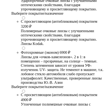
Ударопрочные очковые линзы с улучшенными
оптическими свойствами, благодаря
упрочняющему и просветляющему покрытию.
Выберите покрытие/назначение
С просветляющим (антибликовым) покрытием
3200 ₽
Полимерные очковые линзы с улучшенными
оптическими свойствами, благодаря
упрочняющему и просветляющему покрытию.
Линзы Kodak.
Фотохромные (эконом)
6900 ₽
Линзы для «очков-хамелеонов». 2 в 1: в
помещении – прозрачные, на солнце – темные.
Степень затемнения зависит от уровня УФ-
излучения. UV- защита. Не темнеют в машине, т.к.
лобовое стекло автомобиля слабо пропускает
ультрафиолет. Качественные, проверенные линзы
производства Ю.-В. Азии
Выберите покрытие/назначение
С просветляющим (антибликовым) покрытием
4900 ₽
Утонченные полимерные очковые линзы с