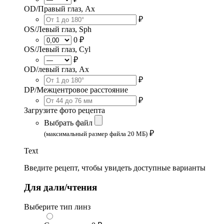
OD/Правый глаз, Ax
₽
OS/Левый глаз, Sph
0 ₽
OS/Левый глаз, Cyl
₽
OD/левый глаз, Ax
₽
DP/Межцентровое расстояние
₽
Загрузите фото рецепта
Выбрать файл
₽
(максимальный размер файла 20 МБ)
Text
Введите рецепт, чтобы увидеть доступные варианты
Для дали/чтения
Выберите тип линз