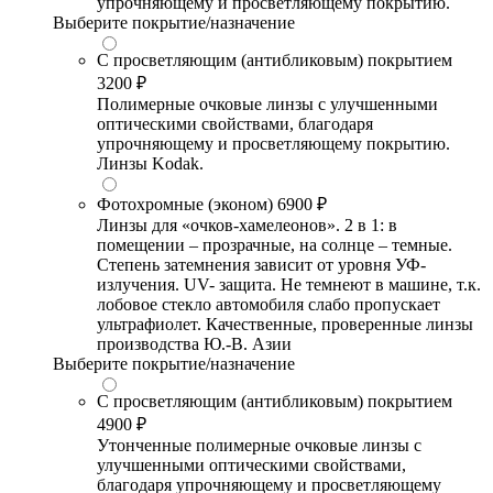
упрочняющему и просветляющему покрытию.
Выберите покрытие/назначение
С просветляющим (антибликовым) покрытием
3200 ₽
Полимерные очковые линзы с улучшенными
оптическими свойствами, благодаря
упрочняющему и просветляющему покрытию.
Линзы Kodak.
Фотохромные (эконом)
6900 ₽
Линзы для «очков-хамелеонов». 2 в 1: в
помещении – прозрачные, на солнце – темные.
Степень затемнения зависит от уровня УФ-
излучения. UV- защита. Не темнеют в машине, т.к.
лобовое стекло автомобиля слабо пропускает
ультрафиолет. Качественные, проверенные линзы
производства Ю.-В. Азии
Выберите покрытие/назначение
С просветляющим (антибликовым) покрытием
4900 ₽
Утонченные полимерные очковые линзы с
улучшенными оптическими свойствами,
благодаря упрочняющему и просветляющему