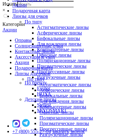
Искать
Акции
×
Подарочная карта
Линзы для очков
По типу
Категории
Астигматические линзы
Акции
Асферические линзы
Бифокальные линзы
Оправы
Для вождения линзы
Солнцезащитные очки
Компьютерные линзы
Контактные линзы
Офисные линзы
Аксессуары и уход
Поляризационные линзы
Акции
Призматические линзы
Подарочная карта
Прогрессивные линзы
Линзы для очков
Разгрузочные линзы
По типу
По бренду
Астигматические линзы
Essilor
Асферические линзы
HOYA
Бифокальные линзы
Детские линзы
Для вождения линзы
Stellest
Компьютерные линзы
MiYOSMART
Офисные линзы
Поляризационные линзы
Призматические линзы
Прогрессивные линзы
+7 (800) 555-27-04
заказать звонок
Разгрузочные линзы