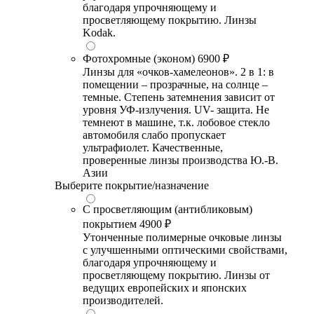
благодаря упрочняющему и
просветляющему покрытию. Линзы
Kodak.
Фотохромные (эконом)
6900 ₽
Линзы для «очков-хамелеонов». 2 в 1: в
помещении – прозрачные, на солнце –
темные. Степень затемнения зависит от
уровня УФ-излучения. UV- защита. Не
темнеют в машине, т.к. лобовое стекло
автомобиля слабо пропускает
ультрафиолет. Качественные,
проверенные линзы производства Ю.-В.
Азии
Выберите покрытие/назначение
С просветляющим (антибликовым)
покрытием
4900 ₽
Утонченные полимерные очковые линзы
с улучшенными оптическими свойствами,
благодаря упрочняющему и
просветляющему покрытию. Линзы от
ведущих европейских и японских
производителей.