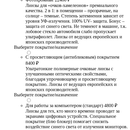
Линзы для «очков-хамелеонов» премиального
качества. 2 в 1: в помещении – прозрачные, на
солнце – темные. Степень затемнения зависит от
уровня УФ-излучения. 100% UV- защита. Бонус –
защита от синего света. Не темнеют в машине, т.к.
лобовое стекло автомобиля слабо пропускает
ультрафиолет. Линзы от ведущих европейских и
японских производителей.
Выберите покрытие/назначение
С просветляющим (антибликовым) покрытием
8400 ₽
Ультратонкие полимерные очковые линзы с
улучшенными оптическими свойствами,
благодаря упрочняющему и просветляющему
покрытию. Линзы от ведущих европейских и
японских производителей.
Выберите покрытие/назначение
Для работы за компьютером (стандарт)
4800 ₽
Линзы для тех, кто много времени проводит за
экранами цифровых устройств. Специальное
покрытие (блю блокер) помогает снизить
воздействие синего света от излучения мониторов.