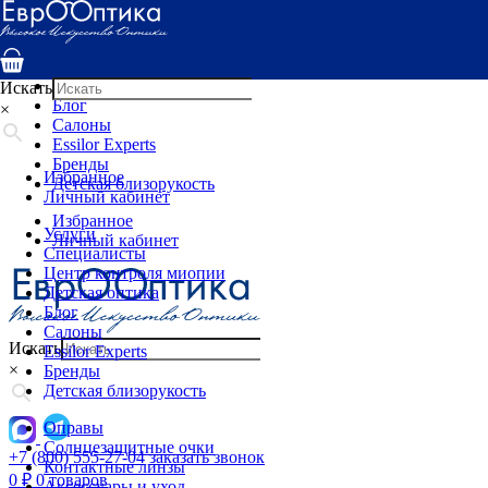
Услуги
Специалисты
Центр контроля миопии
Детская оптика
Искать
Блог
×
Салоны
Essilor Experts
Бренды
Избранное
Детская близорукость
Личный кабинет
Избранное
Услуги
Личный кабинет
Специалисты
Центр контроля миопии
Детская оптика
Блог
Салоны
Искать
Essilor Experts
×
Бренды
Детская близорукость
Оправы
Солнцезащитные очки
+7 (800) 555-27-04
заказать звонок
Контактные линзы
0
₽
0 товаров
Аксессуары и уход