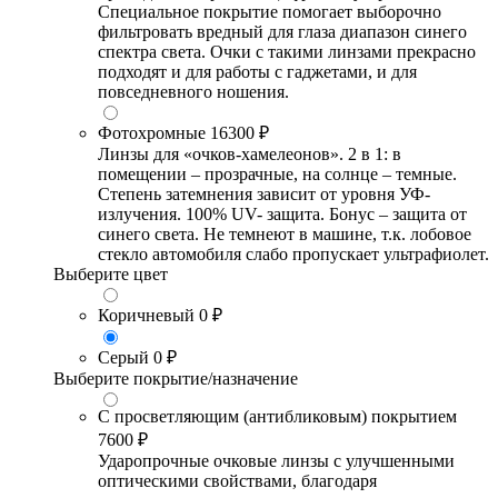
Специальное покрытие помогает выборочно
фильтровать вредный для глаза диапазон синего
спектра света. Очки с такими линзами прекрасно
подходят и для работы с гаджетами, и для
повседневного ношения.
Фотохромные
16300 ₽
Линзы для «очков-хамелеонов». 2 в 1: в
помещении – прозрачные, на солнце – темные.
Степень затемнения зависит от уровня УФ-
излучения. 100% UV- защита. Бонус – защита от
синего света. Не темнеют в машине, т.к. лобовое
стекло автомобиля слабо пропускает ультрафиолет.
Выберите цвет
Коричневый
0 ₽
Серый
0 ₽
Выберите покрытие/назначение
С просветляющим (антибликовым) покрытием
7600 ₽
Ударопрочные очковые линзы с улучшенными
оптическими свойствами, благодаря