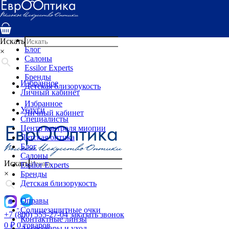
Услуги
Специалисты
Центр контроля миопии
Детская оптика
Искать
Блог
×
Салоны
Essilor Experts
Бренды
Избранное
Детская близорукость
Личный кабинет
Избранное
Услуги
Личный кабинет
Специалисты
Центр контроля миопии
Детская оптика
Блог
Салоны
Искать
Essilor Experts
×
Бренды
Детская близорукость
Оправы
Солнцезащитные очки
+7 (800) 555-27-04
заказать звонок
Контактные линзы
0
₽
0 товаров
Аксессуары и уход