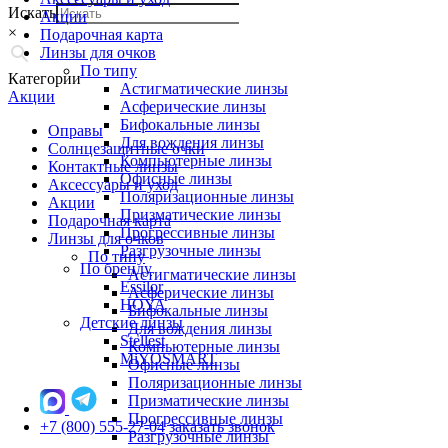
Искать
Акции
×
Подарочная карта
Линзы для очков
По типу
Категории
Астигматические линзы
Акции
Асферические линзы
Бифокальные линзы
Оправы
Для вождения линзы
Солнцезащитные очки
Компьютерные линзы
Контактные линзы
Офисные линзы
Аксессуары и уход
Поляризационные линзы
Акции
Призматические линзы
Подарочная карта
Прогрессивные линзы
Линзы для очков
Разгрузочные линзы
По типу
По бренду
Астигматические линзы
Essilor
Асферические линзы
HOYA
Бифокальные линзы
Детские линзы
Для вождения линзы
Stellest
Компьютерные линзы
MiYOSMART
Офисные линзы
Поляризационные линзы
Призматические линзы
Прогрессивные линзы
+7 (800) 555-27-04
заказать звонок
Разгрузочные линзы