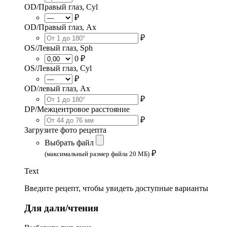
OD/Правый глаз, Cyl
₽
OD/Правый глаз, Ax
₽
OS/Левый глаз, Sph
0 ₽
OS/Левый глаз, Cyl
₽
OD/левый глаз, Ax
₽
DP/Межцентровое расстояние
₽
Загрузите фото рецепта
Выбрать файл
₽
(максимальный размер файла 20 МБ)
Text
Введите рецепт, чтобы увидеть доступные варианты
Для дали/чтения