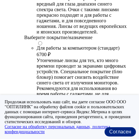
вредный для глаза диапазон синего
спектра света. Очки с такими линзами
прекрасно подходят и для работы с
гаджетами, и для повседневного
ношения. Линзы от ведущих европейских
и японских производителей.
Выберите покрытие/назначение
Для работы за компьютером (стандарт)
6700 ₽
Утонченные линзы для тех, кто много
времени проводит за экранами цифровых
устройств. Специальное покрытие (блю
блокер) помогает снизить воздействие
синего света от излучения мониторов.
Рекомендуются для использования во
время работы с гаджетами, не для
постоянного ношения. Линзы
Продолжая использовать наш сайт, вы даете согласие ООО ООО
производства Сербии или Ю.-В. Азии.
“ОПТИЛИНК” на обработку файлов cookie и пользовательских
данных с помощью интернет-сервиса Яндекс.Метрика в целях
Для работы за компьютером (премиум)
функционирования сайта, проведения ретаргетинга, и проведения
20300 ₽
статистических исследований и обзоров.
Согласие на обработку персональных данных, политика
Универсальные утонченные линзы для
Согласен
конфендициальности
тех, кто много времени проводит за