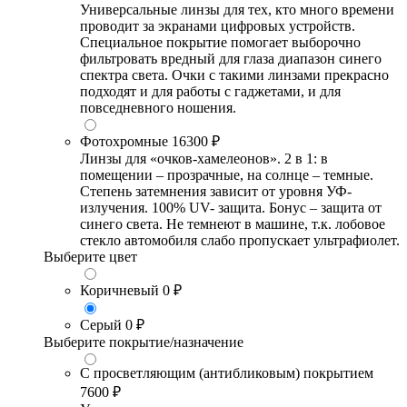
Универсальные линзы для тех, кто много времени
проводит за экранами цифровых устройств.
Специальное покрытие помогает выборочно
фильтровать вредный для глаза диапазон синего
спектра света. Очки с такими линзами прекрасно
подходят и для работы с гаджетами, и для
повседневного ношения.
Фотохромные
16300 ₽
Линзы для «очков-хамелеонов». 2 в 1: в
помещении – прозрачные, на солнце – темные.
Степень затемнения зависит от уровня УФ-
излучения. 100% UV- защита. Бонус – защита от
синего света. Не темнеют в машине, т.к. лобовое
стекло автомобиля слабо пропускает ультрафиолет.
Выберите цвет
Коричневый
0 ₽
Серый
0 ₽
Выберите покрытие/назначение
С просветляющим (антибликовым) покрытием
7600 ₽