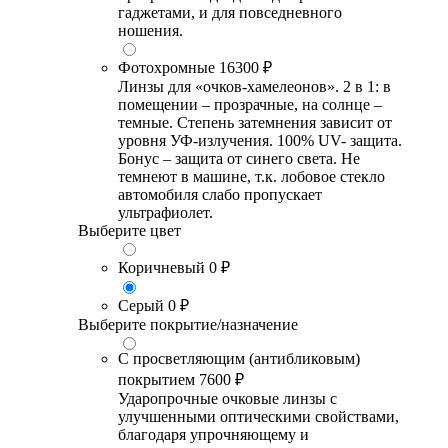
гаджетами, и для повседневного
ношения.
Фотохромные
16300 ₽
Линзы для «очков-хамелеонов». 2 в 1: в
помещении – прозрачные, на солнце –
темные. Степень затемнения зависит от
уровня УФ-излучения. 100% UV- защита.
Бонус – защита от синего света. Не
темнеют в машине, т.к. лобовое стекло
автомобиля слабо пропускает
ультрафиолет.
Выберите цвет
Коричневый
0 ₽
Серый
0 ₽
Выберите покрытие/назначение
С просветляющим (антибликовым)
покрытием
7600 ₽
Ударопрочные очковые линзы с
улучшенными оптическими свойствами,
благодаря упрочняющему и