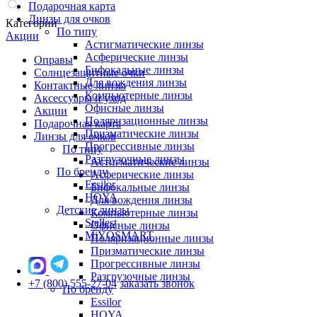
Подарочная карта
Линзы для очков
Категории
По типу
Акции
Астигматические линзы
Асферические линзы
Оправы
Бифокальные линзы
Солнцезащитные очки
Для вождения линзы
Контактные линзы
Компьютерные линзы
Аксессуары и уход
Офисные линзы
Акции
Поляризационные линзы
Подарочная карта
Призматические линзы
Линзы для очков
Прогрессивные линзы
По типу
Разгрузочные линзы
Астигматические линзы
По бренду
Асферические линзы
Essilor
Бифокальные линзы
HOYA
Для вождения линзы
Детские линзы
Компьютерные линзы
Stellest
Офисные линзы
MiYOSMART
Поляризационные линзы
Призматические линзы
Прогрессивные линзы
Разгрузочные линзы
+7 (800) 555-27-04
заказать звонок
По бренду
Essilor
HOYA