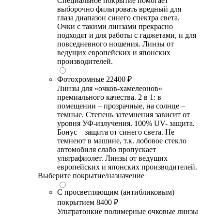
Специальное покрытие помогает
выборочно фильтровать вредный для
глаза диапазон синего спектра света.
Очки с такими линзами прекрасно
подходят и для работы с гаджетами, и для
повседневного ношения. Линзы от
ведущих европейских и японских
производителей.
Фотохромные
22400 ₽
Линзы для «очков-хамелеонов»
премиального качества. 2 в 1: в
помещении – прозрачные, на солнце –
темные. Степень затемнения зависит от
уровня УФ-излучения. 100% UV- защита.
Бонус – защита от синего света. Не
темнеют в машине, т.к. лобовое стекло
автомобиля слабо пропускает
ультрафиолет. Линзы от ведущих
европейских и японских производителей.
Выберите покрытие/назначение
С просветляющим (антибликовым)
покрытием
8400 ₽
Ультратонкие полимерные очковые линзы