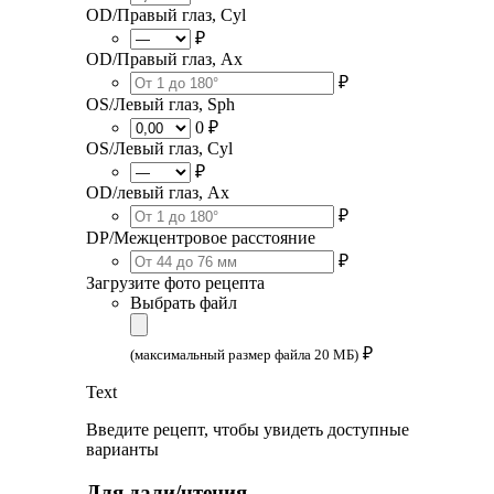
OD/Правый глаз, Cyl
₽
OD/Правый глаз, Ax
₽
OS/Левый глаз, Sph
0 ₽
OS/Левый глаз, Cyl
₽
OD/левый глаз, Ax
₽
DP/Межцентровое расстояние
₽
Загрузите фото рецепта
Выбрать файл
₽
(максимальный размер файла 20 МБ)
Text
Введите рецепт, чтобы увидеть доступные
варианты
Для дали/чтения