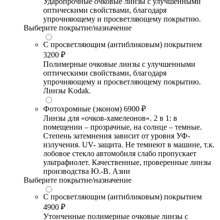
Ударопрочные очковые линзы с улучшенными
оптическими свойствами, благодаря
упрочняющему и просветляющему покрытию.
Выберите покрытие/назначение
С просветляющим (антибликовым) покрытием
3200 ₽
Полимерные очковые линзы с улучшенными
оптическими свойствами, благодаря
упрочняющему и просветляющему покрытию.
Линзы Kodak.
Фотохромные (эконом)
6900 ₽
Линзы для «очков-хамелеонов». 2 в 1: в
помещении – прозрачные, на солнце – темные.
Степень затемнения зависит от уровня УФ-
излучения. UV- защита. Не темнеют в машине, т.к.
лобовое стекло автомобиля слабо пропускает
ультрафиолет. Качественные, проверенные линзы
производства Ю.-В. Азии
Выберите покрытие/назначение
С просветляющим (антибликовым) покрытием
4900 ₽
Утонченные полимерные очковые линзы с