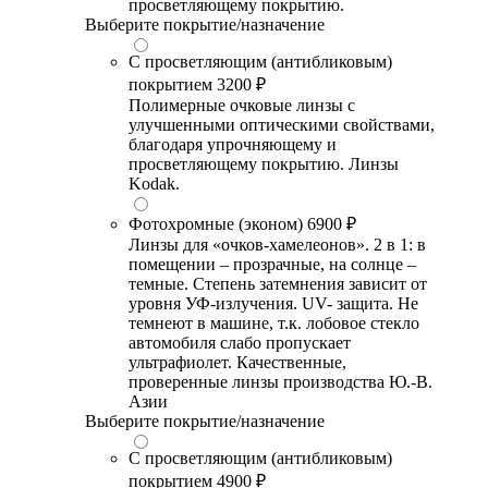
просветляющему покрытию.
Выберите покрытие/назначение
С просветляющим (антибликовым)
покрытием
3200 ₽
Полимерные очковые линзы с
улучшенными оптическими свойствами,
благодаря упрочняющему и
просветляющему покрытию. Линзы
Kodak.
Фотохромные (эконом)
6900 ₽
Линзы для «очков-хамелеонов». 2 в 1: в
помещении – прозрачные, на солнце –
темные. Степень затемнения зависит от
уровня УФ-излучения. UV- защита. Не
темнеют в машине, т.к. лобовое стекло
автомобиля слабо пропускает
ультрафиолет. Качественные,
проверенные линзы производства Ю.-В.
Азии
Выберите покрытие/назначение
С просветляющим (антибликовым)
покрытием
4900 ₽