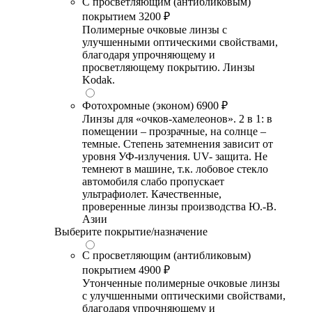
С просветляющим (антибликовым)
покрытием
3200 ₽
Полимерные очковые линзы с
улучшенными оптическими свойствами,
благодаря упрочняющему и
просветляющему покрытию. Линзы
Kodak.
Фотохромные (эконом)
6900 ₽
Линзы для «очков-хамелеонов». 2 в 1: в
помещении – прозрачные, на солнце –
темные. Степень затемнения зависит от
уровня УФ-излучения. UV- защита. Не
темнеют в машине, т.к. лобовое стекло
автомобиля слабо пропускает
ультрафиолет. Качественные,
проверенные линзы производства Ю.-В.
Азии
Выберите покрытие/назначение
С просветляющим (антибликовым)
покрытием
4900 ₽
Утонченные полимерные очковые линзы
с улучшенными оптическими свойствами,
благодаря упрочняющему и