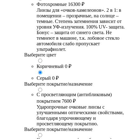
Фотохромные
16300 ₽
Линзы для «очков-хамелеонов». 2 в 1: в
помещении – прозрачные, на солнце –
темные. Степень затемнения зависит от
уровня УФ-излучения. 100% UV- защита.
Бонус – защита от синего света. Не
темнеют в машине, т.к. лобовое стекло
автомобиля слабо пропускает
ультрафиолет.
Выберите цвет
Коричневый
0 ₽
Серый
0 ₽
Выберите покрытие/назначение
С просветляющим (антибликовым)
покрытием
7600 ₽
Ударопрочные очковые линзы с
улучшенными оптическими свойствами,
благодаря упрочняющему и
просветляющему покрытию.
Выберите покрытие/назначение