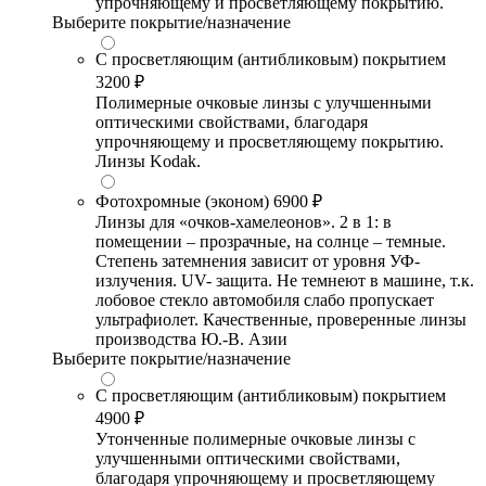
упрочняющему и просветляющему покрытию.
Выберите покрытие/назначение
С просветляющим (антибликовым) покрытием
3200 ₽
Полимерные очковые линзы с улучшенными
оптическими свойствами, благодаря
упрочняющему и просветляющему покрытию.
Линзы Kodak.
Фотохромные (эконом)
6900 ₽
Линзы для «очков-хамелеонов». 2 в 1: в
помещении – прозрачные, на солнце – темные.
Степень затемнения зависит от уровня УФ-
излучения. UV- защита. Не темнеют в машине, т.к.
лобовое стекло автомобиля слабо пропускает
ультрафиолет. Качественные, проверенные линзы
производства Ю.-В. Азии
Выберите покрытие/назначение
С просветляющим (антибликовым) покрытием
4900 ₽
Утонченные полимерные очковые линзы с
улучшенными оптическими свойствами,
благодаря упрочняющему и просветляющему