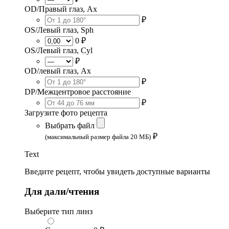
OD/Правый глаз, Ax
₽
OS/Левый глаз, Sph
0 ₽
OS/Левый глаз, Cyl
₽
OD/левый глаз, Ax
₽
DP/Межцентровое расстояние
₽
Загрузите фото рецепта
Выбрать файл
₽
(максимальный размер файла 20 МБ)
Text
Введите рецепт, чтобы увидеть доступные варианты
Для дали/чтения
Выберите тип линз