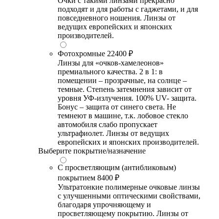
Очки с такими линзами прекрасно
подходят и для работы с гаджетами, и для
повседневного ношения. Линзы от
ведущих европейских и японских
производителей.
Фотохромные
22400 ₽
Линзы для «очков-хамелеонов»
премиального качества. 2 в 1: в
помещении – прозрачные, на солнце –
темные. Степень затемнения зависит от
уровня УФ-излучения. 100% UV- защита.
Бонус – защита от синего света. Не
темнеют в машине, т.к. лобовое стекло
автомобиля слабо пропускает
ультрафиолет. Линзы от ведущих
европейских и японских производителей.
Выберите покрытие/назначение
С просветляющим (антибликовым)
покрытием
8400 ₽
Ультратонкие полимерные очковые линзы
с улучшенными оптическими свойствами,
благодаря упрочняющему и
просветляющему покрытию. Линзы от