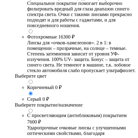
Специальное покрытие помогает выборочно
фильтровать вредный для глаза диапазон синего
спектра света. Очки с такими линзами прекрасно
подходят и для работы с гаджетами, и для
повседневного ношения.
Фотохромные
16300 ₽
Линзы для «очков-хамелеонов». 2 в 1: в
помещении – прозрачные, на солнце – темные.
Степень затемнения зависит от уровня УФ-
излучения. 100% UV- защита. Бонус – защита от
синего света. Не темнеют в машине, т.к. лобовое
стекло автомобиля слабо пропускает ультрафиолет.
Выберите цвет
Коричневый
0 ₽
Серый
0 ₽
Выберите покрытие/назначение
С просветляющим (антибликовым) покрытием
7600 ₽
Ударопрочные очковые линзы с улучшенными
оптическими свойствами, благодаря