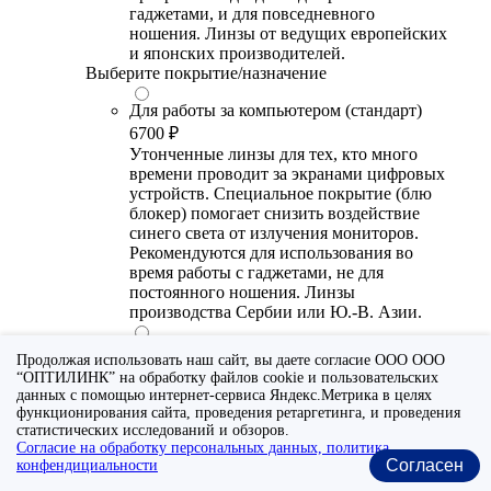
гаджетами, и для повседневного
ношения. Линзы от ведущих европейских
и японских производителей.
Выберите покрытие/назначение
Для работы за компьютером (стандарт)
6700 ₽
Утонченные линзы для тех, кто много
времени проводит за экранами цифровых
устройств. Специальное покрытие (блю
блокер) помогает снизить воздействие
синего света от излучения мониторов.
Рекомендуются для использования во
время работы с гаджетами, не для
постоянного ношения. Линзы
производства Сербии или Ю.-В. Азии.
Для работы за компьютером (премиум)
Продолжая использовать наш сайт, вы даете согласие ООО ООО
20300 ₽
“ОПТИЛИНК” на обработку файлов cookie и пользовательских
Универсальные утонченные линзы для
данных с помощью интернет-сервиса Яндекс.Метрика в целях
тех, кто много времени проводит за
функционирования сайта, проведения ретаргетинга, и проведения
статистических исследований и обзоров.
экранами цифровых устройств.
Согласие на обработку персональных данных, политика
Специальное покрытие помогает
Согласен
конфендициальности
выборочно фильтровать вредный для