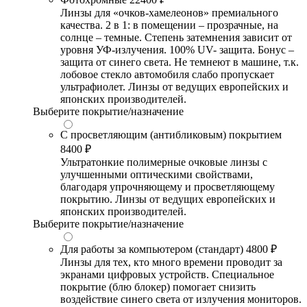
Линзы для «очков-хамелеонов» премиального
качества. 2 в 1: в помещении – прозрачные, на
солнце – темные. Степень затемнения зависит от
уровня УФ-излучения. 100% UV- защита. Бонус –
защита от синего света. Не темнеют в машине, т.к.
лобовое стекло автомобиля слабо пропускает
ультрафиолет. Линзы от ведущих европейских и
японских производителей.
Выберите покрытие/назначение
С просветляющим (антибликовым) покрытием
8400 ₽
Ультратонкие полимерные очковые линзы с
улучшенными оптическими свойствами,
благодаря упрочняющему и просветляющему
покрытию. Линзы от ведущих европейских и
японских производителей.
Выберите покрытие/назначение
Для работы за компьютером (стандарт)
4800 ₽
Линзы для тех, кто много времени проводит за
экранами цифровых устройств. Специальное
покрытие (блю блокер) помогает снизить
воздействие синего света от излучения мониторов.