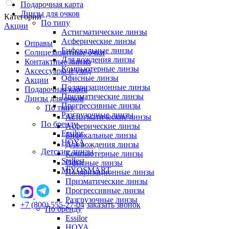
Подарочная карта
Линзы для очков
Категории
По типу
Акции
Астигматические линзы
Асферические линзы
Оправы
Бифокальные линзы
Солнцезащитные очки
Для вождения линзы
Контактные линзы
Компьютерные линзы
Аксессуары и уход
Офисные линзы
Акции
Поляризационные линзы
Подарочная карта
Призматические линзы
Линзы для очков
Прогрессивные линзы
По типу
Разгрузочные линзы
Астигматические линзы
По бренду
Асферические линзы
Essilor
Бифокальные линзы
HOYA
Для вождения линзы
Детские линзы
Компьютерные линзы
Stellest
Офисные линзы
MiYOSMART
Поляризационные линзы
Призматические линзы
Прогрессивные линзы
Разгрузочные линзы
+7 (800) 555-27-04
заказать звонок
По бренду
Essilor
HOYA