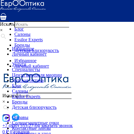
Услуги
Специалисты
Центр контроля миопии
Детская оптика
Искать
Блог
×
Салоны
Essilor Experts
Бренды
Избранное
Детская близорукость
Личный кабинет
Избранное
Услуги
Личный кабинет
Специалисты
Центр контроля миопии
Детская оптика
Блог
Салоны
Искать
Essilor Experts
×
Бренды
Детская близорукость
Оправы
Солнцезащитные очки
+7 (800) 555-27-04
заказать звонок
Контактные линзы
0
₽
0 товаров
Аксессуары и уход