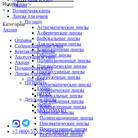
Искать
Акции
×
Подарочная карта
Линзы для очков
По типу
Категории
Астигматические линзы
Акции
Асферические линзы
Бифокальные линзы
Оправы
Для вождения линзы
Солнцезащитные очки
Компьютерные линзы
Контактные линзы
Офисные линзы
Аксессуары и уход
Поляризационные линзы
Акции
Призматические линзы
Подарочная карта
Прогрессивные линзы
Линзы для очков
Разгрузочные линзы
По типу
По бренду
Астигматические линзы
Essilor
Асферические линзы
HOYA
Бифокальные линзы
Детские линзы
Для вождения линзы
Stellest
Компьютерные линзы
MiYOSMART
Офисные линзы
Поляризационные линзы
Призматические линзы
Прогрессивные линзы
+7 (800) 555-27-04
заказать звонок
Разгрузочные линзы