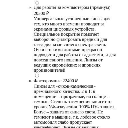
Для работы за компьютером (премиум)
20300 ₽
Универсальные утонченные линзы для
тех, кто много времени проводит за
экранами цифровых устройств.
Специальное покрытие помогает
выборочно фильтровать вредный для
глаза диапазон синего спектра света.
Очки с такими линзами прекрасно
подходят и для работы с гаджетами, и для
повседневного ношения. Линзы от
ведущих европейских и японских
производителей.
Фотохромные
22400 ₽
Линзы для «очков-хамелеонов»
премиального качества. 2 в 1: в
помещении – прозрачные, на солнце –
темные. Степень затемнения зависит от
уровня УФ-излучения. 100% UV- защита.
Бонус – защита от синего света. Не
темнеют в машине, т.к. лобовое стекло
автомобиля слабо пропускает
ультрафиолет. Линзы от ведущих