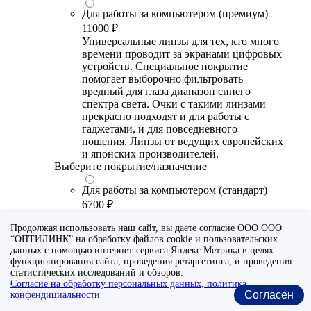
Для работы за компьютером (премиум)
11000 ₽
Универсальные линзы для тех, кто много
времени проводит за экранами цифровых
устройств. Специальное покрытие
помогает выборочно фильтровать
вредный для глаза диапазон синего
спектра света. Очки с такими линзами
прекрасно подходят и для работы с
гаджетами, и для повседневного
ношения. Линзы от ведущих европейских
и японских производителей.
Выберите покрытие/назначение
Для работы за компьютером (стандарт)
6700 ₽
Утонченные линзы для тех, кто много
Продолжая использовать наш сайт, вы даете согласие ООО ООО
времени проводит за экранами цифровых
“ОПТИЛИНК” на обработку файлов cookie и пользовательских
устройств. Специальное покрытие (блю
данных с помощью интернет-сервиса Яндекс.Метрика в целях
блокер) помогает снизить воздействие
функционирования сайта, проведения ретаргетинга, и проведения
синего света от излучения мониторов.
статистических исследований и обзоров.
Рекомендуются для использования во
Согласие на обработку персональных данных, политика
время работы с гаджетами, не для
Согласен
конфендициальности
постоянного ношения. Линзы