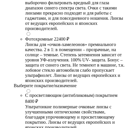
выборочно фильтровать вредный для глаза
диапазон синего спектра света. Очки с такими
линзами прекрасно подходят и для работы с
гаджетами, и для повседневного ношения. Линзы
от ведущих европейских и японских
производителей.
Фотохромные
22400 ₽
Линзы для «очков-хамелеонов» премиального
качества. 2 в 1: в помещении – прозрачные, на
солнце – темные. Степень затемнения зависит от
уровня УФ-излучения. 100% UV- защита. Бонус –
защита от синего света. Не темнеют в машине, т.к.
лобовое стекло автомобиля слабо пропускает
ультрафиолет. Линзы от ведущих европейских и
японских производителей.
Выберите покрытие/назначение
С просветляющим (антибликовым) покрытием
8400 ₽
Ультратонкие полимерные очковые линзы с
улучшенными оптическими свойствами,
благодаря упрочняющему и просветляющему
покрытию. Линзы от ведущих европейских и
японских производителей.