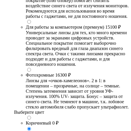
покрытие (блю блокер) помогает снизить
воздействие синего света от излучения мониторов.
Рекомендуются для использования во время
работы с гаджетами, не для постоянного ношения.
Для работы за компьютером (премиум)
15100 ₽
Универсальные линзы для тех, кто много времени
проводит за экранами цифровых устройств.
Специальное покрытие помогает выборочно
фильтровать вредный для глаза диапазон синего
спектра света. Очки с такими линзами прекрасно
подходят и для работы с гаджетами, и для
повседневного ношения.
Фотохромные
16300 ₽
Линзы для «очков-хамелеонов». 2 в 1: в
помещении – прозрачные, на солнце – темные.
Степень затемнения зависит от уровня УФ-
излучения. 100% UV- защита. Бонус – защита от
синего света. Не темнеют в машине, т.к. лобовое
стекло автомобиля слабо пропускает ультрафиолет.
Выберите цвет
Коричневый
0 ₽