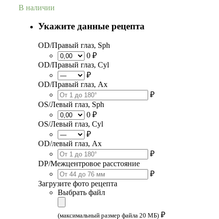
В наличии
Укажите данные рецепта
OD/Правый глаз, Sph
0 ₽
OD/Правый глаз, Cyl
₽
OD/Правый глаз, Ax
₽
OS/Левый глаз, Sph
0 ₽
OS/Левый глаз, Cyl
₽
OD/левый глаз, Ax
₽
DP/Межцентровое расстояние
₽
Загрузите фото рецепта
Выбрать файл
₽
(максимальный размер файла 20 МБ)