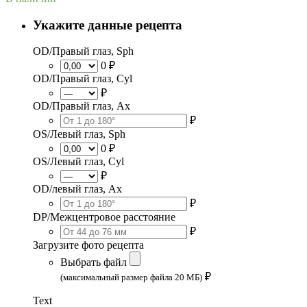
Укажите данные рецепта
OD/Правый глаз, Sph
0 ₽
OD/Правый глаз, Cyl
₽
OD/Правый глаз, Ax
₽
OS/Левый глаз, Sph
0 ₽
OS/Левый глаз, Cyl
₽
OD/левый глаз, Ax
₽
DP/Межцентровое расстояние
₽
Загрузите фото рецепта
Выбрать файл
₽
(максимальный размер файла 20 МБ)
Text