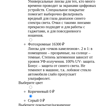
Универсальные линзы для тех, кто много
времени проводит за экранами цифровых
устройств. Специальное покрытие
помогает выборочно фильтровать
вредный для глаза диапазон синего
спектра света. Очки с такими линзами
прекрасно подходят и для работы с
гаджетами, и для повседневного
ношения.
Фотохромные
16300 ₽
Линзы для «очков-хамелеонов». 2 в 1: в
помещении – прозрачные, на солнце –
темные. Степень затемнения зависит от
уровня УФ-излучения. 100% UV- защита.
Бонус – защита от синего света. Не
темнеют в машине, т.к. лобовое стекло
автомобиля слабо пропускает
ультрафиолет.
Выберите цвет
Коричневый
0 ₽
Серый
0 ₽
Выберите покрытие/назначение