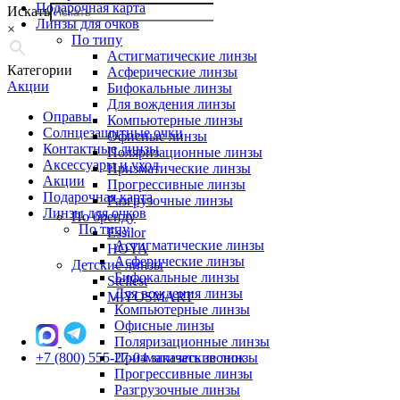
Подарочная карта
Искать
Линзы для очков
×
По типу
Астигматические линзы
Категории
Асферические линзы
Акции
Бифокальные линзы
Для вождения линзы
Оправы
Компьютерные линзы
Солнцезащитные очки
Офисные линзы
Контактные линзы
Поляризационные линзы
Аксессуары и уход
Призматические линзы
Акции
Прогрессивные линзы
Подарочная карта
Разгрузочные линзы
Линзы для очков
По бренду
По типу
Essilor
Астигматические линзы
HOYA
Асферические линзы
Детские линзы
Бифокальные линзы
Stellest
Для вождения линзы
MiYOSMART
Компьютерные линзы
Офисные линзы
Поляризационные линзы
+7 (800) 555-27-04
Призматические линзы
заказать звонок
Прогрессивные линзы
Разгрузочные линзы