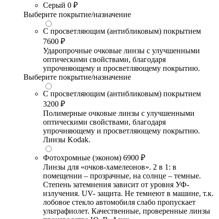
Серый
0 ₽
Выберите покрытие/назначение
С просветляющим (антибликовым) покрытием
7600 ₽
Ударопрочные очковые линзы с улучшенными
оптическими свойствами, благодаря
упрочняющему и просветляющему покрытию.
Выберите покрытие/назначение
С просветляющим (антибликовым) покрытием
3200 ₽
Полимерные очковые линзы с улучшенными
оптическими свойствами, благодаря
упрочняющему и просветляющему покрытию.
Линзы Kodak.
Фотохромные (эконом)
6900 ₽
Линзы для «очков-хамелеонов». 2 в 1: в
помещении – прозрачные, на солнце – темные.
Степень затемнения зависит от уровня УФ-
излучения. UV- защита. Не темнеют в машине, т.к.
лобовое стекло автомобиля слабо пропускает
ультрафиолет. Качественные, проверенные линзы