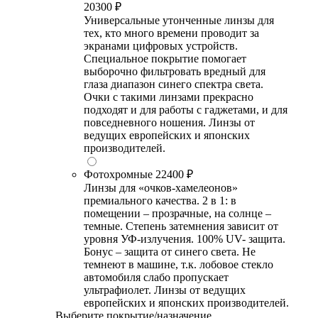
20300 ₽
Универсальные утонченные линзы для
тех, кто много времени проводит за
экранами цифровых устройств.
Специальное покрытие помогает
выборочно фильтровать вредный для
глаза диапазон синего спектра света.
Очки с такими линзами прекрасно
подходят и для работы с гаджетами, и для
повседневного ношения. Линзы от
ведущих европейских и японских
производителей.
Фотохромные
22400 ₽
Линзы для «очков-хамелеонов»
премиального качества. 2 в 1: в
помещении – прозрачные, на солнце –
темные. Степень затемнения зависит от
уровня УФ-излучения. 100% UV- защита.
Бонус – защита от синего света. Не
темнеют в машине, т.к. лобовое стекло
автомобиля слабо пропускает
ультрафиолет. Линзы от ведущих
европейских и японских производителей.
Выберите покрытие/назначение