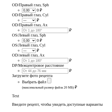
OD/Правый глаз, Sph
0 ₽
OD/Правый глаз, Cyl
₽
OD/Правый глаз, Ax
₽
OS/Левый глаз, Sph
0 ₽
OS/Левый глаз, Cyl
₽
OD/левый глаз, Ax
₽
DP/Межцентровое расстояние
₽
Загрузите фото рецепта
Выбрать файл
₽
(максимальный размер файла 20 МБ)
Text
Введите рецепт, чтобы увидеть доступные варианты