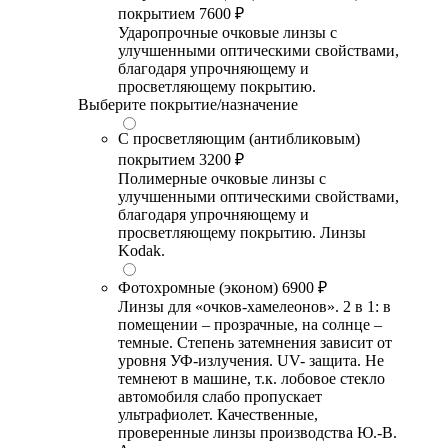
покрытием
7600 ₽
Ударопрочные очковые линзы с
улучшенными оптическими свойствами,
благодаря упрочняющему и
просветляющему покрытию.
Выберите покрытие/назначение
С просветляющим (антибликовым)
покрытием
3200 ₽
Полимерные очковые линзы с
улучшенными оптическими свойствами,
благодаря упрочняющему и
просветляющему покрытию. Линзы
Kodak.
Фотохромные (эконом)
6900 ₽
Линзы для «очков-хамелеонов». 2 в 1: в
помещении – прозрачные, на солнце –
темные. Степень затемнения зависит от
уровня УФ-излучения. UV- защита. Не
темнеют в машине, т.к. лобовое стекло
автомобиля слабо пропускает
ультрафиолет. Качественные,
проверенные линзы производства Ю.-В.