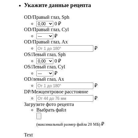
Укажите данные рецепта
OD/Правый глаз, Sph
0 ₽
OD/Правый глаз, Cyl
₽
OD/Правый глаз, Ax
₽
OS/Левый глаз, Sph
0 ₽
OS/Левый глаз, Cyl
₽
OD/левый глаз, Ax
₽
DP/Межцентровое расстояние
₽
Загрузите фото рецепта
Выбрать файл
₽
(максимальный размер файла 20 МБ)
Text