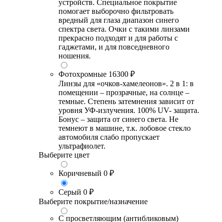
устройств. Специальное покрытие
помогает выборочно фильтровать
вредный для глаза диапазон синего
спектра света. Очки с такими линзами
прекрасно подходят и для работы с
гаджетами, и для повседневного
ношения.
Фотохромные
16300 ₽
Линзы для «очков-хамелеонов». 2 в 1: в
помещении – прозрачные, на солнце –
темные. Степень затемнения зависит от
уровня УФ-излучения. 100% UV- защита.
Бонус – защита от синего света. Не
темнеют в машине, т.к. лобовое стекло
автомобиля слабо пропускает
ультрафиолет.
Выберите цвет
Коричневый
0 ₽
Серый
0 ₽
Выберите покрытие/назначение
С просветляющим (антибликовым)