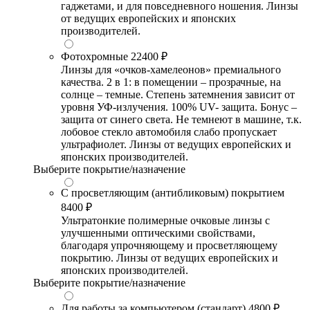
гаджетами, и для повседневного ношения. Линзы
от ведущих европейских и японских
производителей.
Фотохромные
22400 ₽
Линзы для «очков-хамелеонов» премиального
качества. 2 в 1: в помещении – прозрачные, на
солнце – темные. Степень затемнения зависит от
уровня УФ-излучения. 100% UV- защита. Бонус –
защита от синего света. Не темнеют в машине, т.к.
лобовое стекло автомобиля слабо пропускает
ультрафиолет. Линзы от ведущих европейских и
японских производителей.
Выберите покрытие/назначение
С просветляющим (антибликовым) покрытием
8400 ₽
Ультратонкие полимерные очковые линзы с
улучшенными оптическими свойствами,
благодаря упрочняющему и просветляющему
покрытию. Линзы от ведущих европейских и
японских производителей.
Выберите покрытие/назначение
Для работы за компьютером (стандарт)
4800 ₽