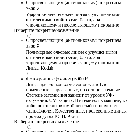
С просветляющим (антибликовым) покрытием
7600 ₽
Ударопрочные очковые линзы с улучшенными
оптическими свойствами, благодаря
упрочняющему и просветляющему покрытию.
Выберите покрытие/назначение
С просветляющим (антибликовым) покрытием
3200 ₽
Полимерные очковые линзы с улучшенными
оптическими свойствами, благодаря
упрочняющему и просветляющему покрытию.
Линзы Kodak.
Фотохромные (эконом)
6900 ₽
Линзы для «очков-хамелеонов». 2 в 1: в
помещении – прозрачные, на солнце – темные.
Степень затемнения зависит от уровня УФ-
излучения. UV- защита. Не темнеют в машине, т.к.
лобовое стекло автомобиля слабо пропускает
ультрафиолет. Качественные, проверенные линзы
производства Ю.-В. Азии
Выберите покрытие/назначение
С просветляющим (антибликовым) покрытием