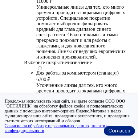
11000 ₽
Универсальные линзы для тех, кто много
времени проводит за экранами цифровых
устройств. Специальное покрытие
помогает выборочно фильтровать
вредный для глаза диапазон синего
спектра света. Очки с такими линзами
прекрасно подходят и для работы с
гаджетами, и для повседневного
ношения. Линзы от ведущих европейских
и японских производителей.
Выберите покрытие/назначение
Для работы за компьютером (стандарт)
6700 ₽
Утонченные линзы для тех, кто много
времени проводит за экранами цифровых
устройств. Специальное покрытие (блю
Продолжая использовать наш сайт, вы даете согласие ООО ООО
блокер) помогает снизить воздействие
“ОПТИЛИНК” на обработку файлов cookie и пользовательских
синего света от излучения мониторов.
данных с помощью интернет-сервиса Яндекс.Метрика в целях
Рекомендуются для использования во
функционирования сайта, проведения ретаргетинга, и проведения
время работы с гаджетами, не для
статистических исследований и обзоров.
постоянного ношения. Линзы
Согласие на обработку персональных данных, политика
производства Сербии или Ю.-В. Азии.
Согласен
конфендициальности