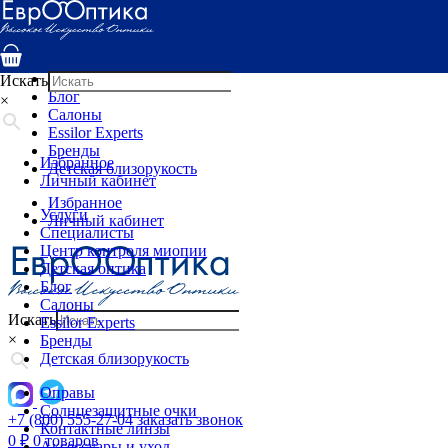
Услуги
Специалисты
Центр контроля миопии
Детская оптика
Искать
Блог
×
Салоны
Essilor Experts
Бренды
Избранное
Детская близорукость
Личный кабинет
Избранное
Услуги
Личный кабинет
Специалисты
Центр контроля миопии
Детская оптика
Блог
Салоны
Искать
Essilor Experts
×
Бренды
Детская близорукость
Оправы
Солнцезащитные очки
+7 (800) 555-27-04
заказать звонок
Контактные линзы
0
₽
0 товаров
Аксессуары и уход