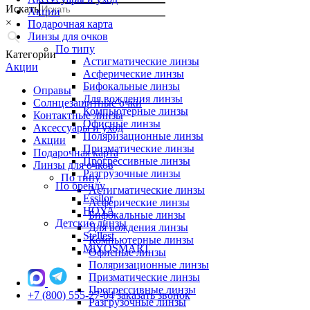
Искать
Акции
×
Подарочная карта
Линзы для очков
По типу
Категории
Астигматические линзы
Акции
Асферические линзы
Бифокальные линзы
Оправы
Для вождения линзы
Солнцезащитные очки
Компьютерные линзы
Контактные линзы
Офисные линзы
Аксессуары и уход
Поляризационные линзы
Акции
Призматические линзы
Подарочная карта
Прогрессивные линзы
Линзы для очков
Разгрузочные линзы
По типу
По бренду
Астигматические линзы
Essilor
Асферические линзы
HOYA
Бифокальные линзы
Детские линзы
Для вождения линзы
Stellest
Компьютерные линзы
MiYOSMART
Офисные линзы
Поляризационные линзы
Призматические линзы
Прогрессивные линзы
+7 (800) 555-27-04
заказать звонок
Разгрузочные линзы