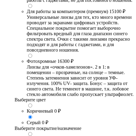
работы с гаджетами, не для постоянного ношения.
Для работы за компьютером (премиум)
15100 ₽
Универсальные линзы для тех, кто много времени
проводит за экранами цифровых устройств.
Специальное покрытие помогает выборочно
фильтровать вредный для глаза диапазон синего
спектра света. Очки с такими линзами прекрасно
подходят и для работы с гаджетами, и для
повседневного ношения.
Фотохромные
16300 ₽
Линзы для «очков-хамелеонов». 2 в 1: в
помещении – прозрачные, на солнце – темные.
Степень затемнения зависит от уровня УФ-
излучения. 100% UV- защита. Бонус – защита от
синего света. Не темнеют в машине, т.к. лобовое
стекло автомобиля слабо пропускает ультрафиолет.
Выберите цвет
Коричневый
0 ₽
Серый
0 ₽
Выберите покрытие/назначение