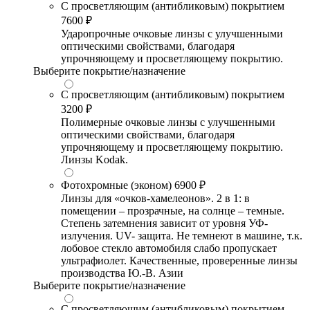
С просветляющим (антибликовым) покрытием
7600 ₽
Ударопрочные очковые линзы с улучшенными
оптическими свойствами, благодаря
упрочняющему и просветляющему покрытию.
Выберите покрытие/назначение
С просветляющим (антибликовым) покрытием
3200 ₽
Полимерные очковые линзы с улучшенными
оптическими свойствами, благодаря
упрочняющему и просветляющему покрытию.
Линзы Kodak.
Фотохромные (эконом)
6900 ₽
Линзы для «очков-хамелеонов». 2 в 1: в
помещении – прозрачные, на солнце – темные.
Степень затемнения зависит от уровня УФ-
излучения. UV- защита. Не темнеют в машине, т.к.
лобовое стекло автомобиля слабо пропускает
ультрафиолет. Качественные, проверенные линзы
производства Ю.-В. Азии
Выберите покрытие/назначение
С просветляющим (антибликовым) покрытием