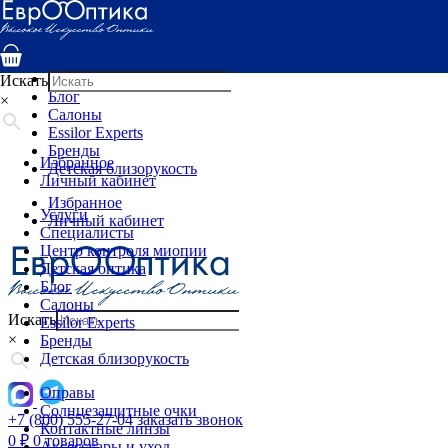
Услуги
Специалисты
Центр контроля миопии
Детская оптика
Искать
Блог
×
Салоны
Essilor Experts
Бренды
Избранное
Детская близорукость
Личный кабинет
Избранное
Услуги
Личный кабинет
Специалисты
Центр контроля миопии
Детская оптика
Блог
Салоны
Искать
Essilor Experts
×
Бренды
Детская близорукость
Оправы
Солнцезащитные очки
+7 (800) 555-27-04
заказать звонок
Контактные линзы
0
₽
0 товаров
Аксессуары и уход