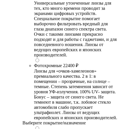
Универсальные утонченные линзы для
тех, кто много времени проводит за
экранами цифровых устройств.
Специальное покрытие помогает
выборочно фильтровать вредный для
глаза диапазон синего спектра света.
Очки с такими линзами прекрасно
подходят и для работы с гаджетами, и для
повседневного ношения. Линзы от
ведущих европейских и японских
производителей.
Фотохромные
22400 ₽
Линзы для «очков-хамелеонов»
премиального качества. 2 в 1: в
помещении – прозрачные, на солнце –
темные. Степень затемнения зависит от
уровня УФ-излучения. 100% UV- защита.
Бонус – защита от синего света. Не
темнеют в машине, т.к. лобовое стекло
автомобиля слабо пропускает
ультрафиолет. Линзы от ведущих
европейских и японских производителей.
Выберите покрытие/назначение