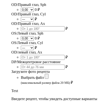
OD/Правый глаз, Sph
0 ₽
OD/Правый глаз, Cyl
₽
OD/Правый глаз, Ax
₽
OS/Левый глаз, Sph
0 ₽
OS/Левый глаз, Cyl
₽
OD/левый глаз, Ax
₽
DP/Межцентровое расстояние
₽
Загрузите фото рецепта
Выбрать файл
₽
(максимальный размер файла 20 МБ)
Text
Введите рецепт, чтобы увидеть доступные варианты