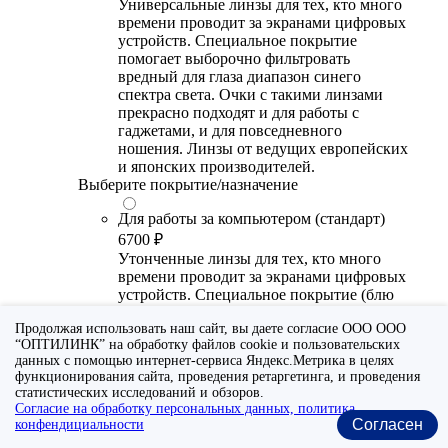
Универсальные линзы для тех, кто много
времени проводит за экранами цифровых
устройств. Специальное покрытие
помогает выборочно фильтровать
вредный для глаза диапазон синего
спектра света. Очки с такими линзами
прекрасно подходят и для работы с
гаджетами, и для повседневного
ношения. Линзы от ведущих европейских
и японских производителей.
Выберите покрытие/назначение
Для работы за компьютером (стандарт)
6700 ₽
Утонченные линзы для тех, кто много
времени проводит за экранами цифровых
устройств. Специальное покрытие (блю
блокер) помогает снизить воздействие
Продолжая использовать наш сайт, вы даете согласие ООО ООО
синего света от излучения мониторов.
“ОПТИЛИНК” на обработку файлов cookie и пользовательских
Рекомендуются для использования во
данных с помощью интернет-сервиса Яндекс.Метрика в целях
время работы с гаджетами, не для
функционирования сайта, проведения ретаргетинга, и проведения
постоянного ношения. Линзы
статистических исследований и обзоров.
производства Сербии или Ю.-В. Азии.
Согласие на обработку персональных данных, политика
Согласен
конфендициальности
Для работы за компьютером (премиум)