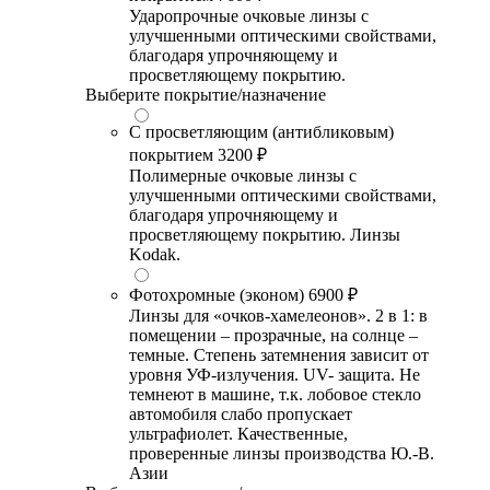
Ударопрочные очковые линзы с
улучшенными оптическими свойствами,
благодаря упрочняющему и
просветляющему покрытию.
Выберите покрытие/назначение
С просветляющим (антибликовым)
покрытием
3200 ₽
Полимерные очковые линзы с
улучшенными оптическими свойствами,
благодаря упрочняющему и
просветляющему покрытию. Линзы
Kodak.
Фотохромные (эконом)
6900 ₽
Линзы для «очков-хамелеонов». 2 в 1: в
помещении – прозрачные, на солнце –
темные. Степень затемнения зависит от
уровня УФ-излучения. UV- защита. Не
темнеют в машине, т.к. лобовое стекло
автомобиля слабо пропускает
ультрафиолет. Качественные,
проверенные линзы производства Ю.-В.
Азии