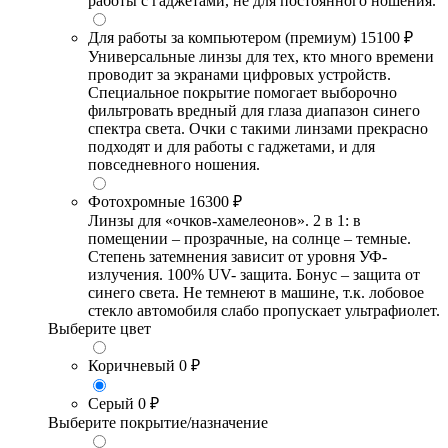
работы с гаджетами, не для постоянного ношения.
Для работы за компьютером (премиум)
15100 ₽
Универсальные линзы для тех, кто много времени
проводит за экранами цифровых устройств.
Специальное покрытие помогает выборочно
фильтровать вредный для глаза диапазон синего
спектра света. Очки с такими линзами прекрасно
подходят и для работы с гаджетами, и для
повседневного ношения.
Фотохромные
16300 ₽
Линзы для «очков-хамелеонов». 2 в 1: в
помещении – прозрачные, на солнце – темные.
Степень затемнения зависит от уровня УФ-
излучения. 100% UV- защита. Бонус – защита от
синего света. Не темнеют в машине, т.к. лобовое
стекло автомобиля слабо пропускает ультрафиолет.
Выберите цвет
Коричневый
0 ₽
Серый
0 ₽
Выберите покрытие/назначение