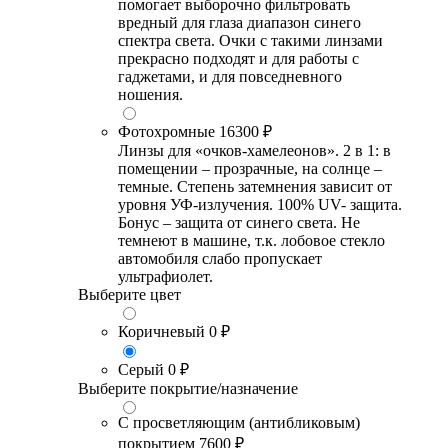
помогает выборочно фильтровать
вредный для глаза диапазон синего
спектра света. Очки с такими линзами
прекрасно подходят и для работы с
гаджетами, и для повседневного
ношения.
Фотохромные
16300 ₽
Линзы для «очков-хамелеонов». 2 в 1: в
помещении – прозрачные, на солнце –
темные. Степень затемнения зависит от
уровня УФ-излучения. 100% UV- защита.
Бонус – защита от синего света. Не
темнеют в машине, т.к. лобовое стекло
автомобиля слабо пропускает
ультрафиолет.
Выберите цвет
Коричневый
0 ₽
Серый
0 ₽
Выберите покрытие/назначение
С просветляющим (антибликовым)
покрытием
7600 ₽