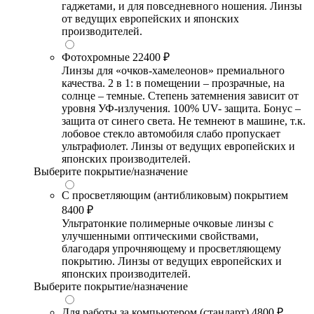
гаджетами, и для повседневного ношения. Линзы
от ведущих европейских и японских
производителей.
Фотохромные
22400 ₽
Линзы для «очков-хамелеонов» премиального
качества. 2 в 1: в помещении – прозрачные, на
солнце – темные. Степень затемнения зависит от
уровня УФ-излучения. 100% UV- защита. Бонус –
защита от синего света. Не темнеют в машине, т.к.
лобовое стекло автомобиля слабо пропускает
ультрафиолет. Линзы от ведущих европейских и
японских производителей.
Выберите покрытие/назначение
С просветляющим (антибликовым) покрытием
8400 ₽
Ультратонкие полимерные очковые линзы с
улучшенными оптическими свойствами,
благодаря упрочняющему и просветляющему
покрытию. Линзы от ведущих европейских и
японских производителей.
Выберите покрытие/назначение
Для работы за компьютером (стандарт)
4800 ₽