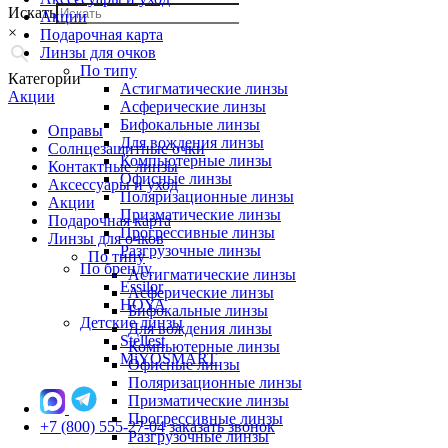
Искать
Акции
×
Подарочная карта
Линзы для очков
По типу
Категории
Астигматические линзы
Акции
Асферические линзы
Бифокальные линзы
Оправы
Для вождения линзы
Солнцезащитные очки
Компьютерные линзы
Контактные линзы
Офисные линзы
Аксессуары и уход
Поляризационные линзы
Акции
Призматические линзы
Подарочная карта
Прогрессивные линзы
Линзы для очков
Разгрузочные линзы
По типу
По бренду
Астигматические линзы
Essilor
Асферические линзы
HOYA
Бифокальные линзы
Детские линзы
Для вождения линзы
Stellest
Компьютерные линзы
MiYOSMART
Офисные линзы
Поляризационные линзы
Призматические линзы
Прогрессивные линзы
+7 (800) 555-27-04
заказать звонок
Разгрузочные линзы