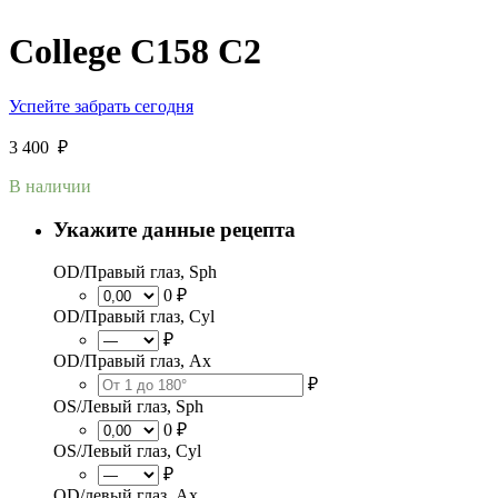
College C158 C2
Успейте забрать сегодня
3 400
₽
В наличии
Укажите данные рецепта
OD/Правый глаз, Sph
0 ₽
OD/Правый глаз, Cyl
₽
OD/Правый глаз, Ax
₽
OS/Левый глаз, Sph
0 ₽
OS/Левый глаз, Cyl
₽
OD/левый глаз, Ax