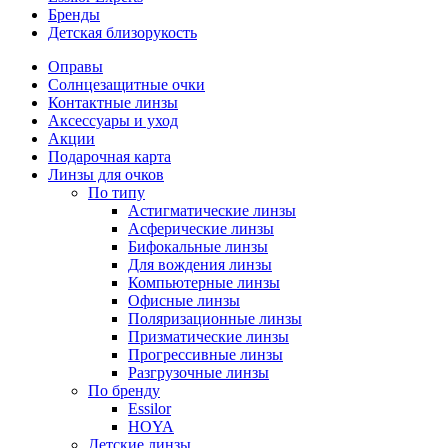
Бренды
Детская близорукость
Оправы
Солнцезащитные очки
Контактные линзы
Аксессуары и уход
Акции
Подарочная карта
Линзы для очков
По типу
Астигматические линзы
Асферические линзы
Бифокальные линзы
Для вождения линзы
Компьютерные линзы
Офисные линзы
Поляризационные линзы
Призматические линзы
Прогрессивные линзы
Разгрузочные линзы
По бренду
Essilor
HOYA
Детские линзы