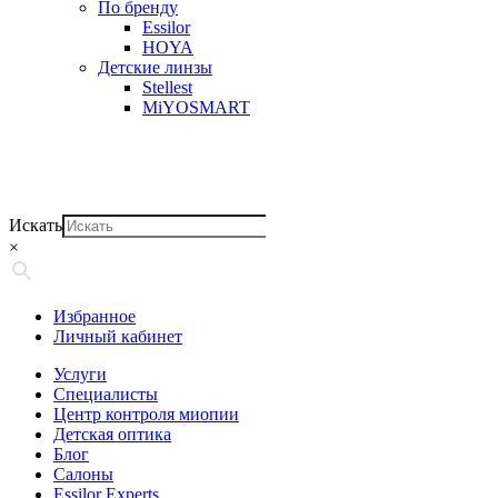
По бренду
Essilor
HOYA
Детские линзы
Stellest
MiYOSMART
Искать
×
Избранное
Личный кабинет
Услуги
Специалисты
Центр контроля миопии
Детская оптика
Блог
Салоны
Essilor Experts