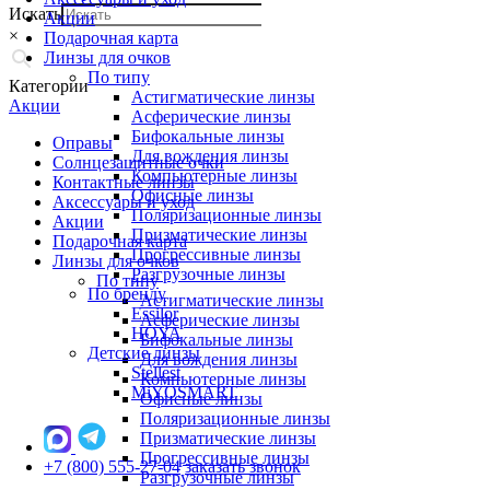
Искать
Акции
×
Подарочная карта
Линзы для очков
По типу
Категории
Астигматические линзы
Акции
Асферические линзы
Бифокальные линзы
Оправы
Для вождения линзы
Солнцезащитные очки
Компьютерные линзы
Контактные линзы
Офисные линзы
Аксессуары и уход
Поляризационные линзы
Акции
Призматические линзы
Подарочная карта
Прогрессивные линзы
Линзы для очков
Разгрузочные линзы
По типу
По бренду
Астигматические линзы
Essilor
Асферические линзы
HOYA
Бифокальные линзы
Детские линзы
Для вождения линзы
Stellest
Компьютерные линзы
MiYOSMART
Офисные линзы
Поляризационные линзы
Призматические линзы
Прогрессивные линзы
+7 (800) 555-27-04
заказать звонок
Разгрузочные линзы