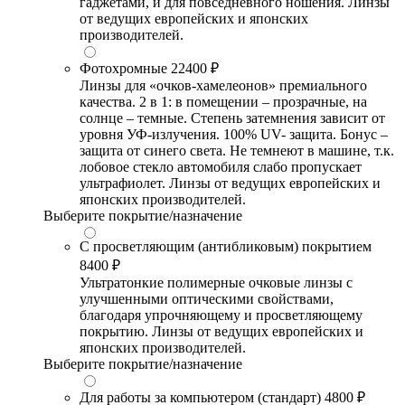
гаджетами, и для повседневного ношения. Линзы
от ведущих европейских и японских
производителей.
Фотохромные
22400 ₽
Линзы для «очков-хамелеонов» премиального
качества. 2 в 1: в помещении – прозрачные, на
солнце – темные. Степень затемнения зависит от
уровня УФ-излучения. 100% UV- защита. Бонус –
защита от синего света. Не темнеют в машине, т.к.
лобовое стекло автомобиля слабо пропускает
ультрафиолет. Линзы от ведущих европейских и
японских производителей.
Выберите покрытие/назначение
С просветляющим (антибликовым) покрытием
8400 ₽
Ультратонкие полимерные очковые линзы с
улучшенными оптическими свойствами,
благодаря упрочняющему и просветляющему
покрытию. Линзы от ведущих европейских и
японских производителей.
Выберите покрытие/назначение
Для работы за компьютером (стандарт)
4800 ₽