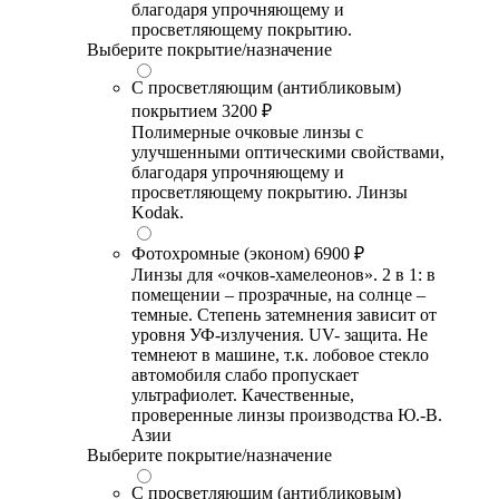
благодаря упрочняющему и
просветляющему покрытию.
Выберите покрытие/назначение
С просветляющим (антибликовым)
покрытием
3200 ₽
Полимерные очковые линзы с
улучшенными оптическими свойствами,
благодаря упрочняющему и
просветляющему покрытию. Линзы
Kodak.
Фотохромные (эконом)
6900 ₽
Линзы для «очков-хамелеонов». 2 в 1: в
помещении – прозрачные, на солнце –
темные. Степень затемнения зависит от
уровня УФ-излучения. UV- защита. Не
темнеют в машине, т.к. лобовое стекло
автомобиля слабо пропускает
ультрафиолет. Качественные,
проверенные линзы производства Ю.-В.
Азии
Выберите покрытие/назначение
С просветляющим (антибликовым)