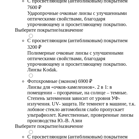
С просветляющим (антибликовым) покрытием
7600 ₽
Ударопрочные очковые линзы с улучшенными
оптическими свойствами, благодаря
упрочняющему и просветляющему покрытию.
Выберите покрытие/назначение
С просветляющим (антибликовым) покрытием
3200 ₽
Полимерные очковые линзы с улучшенными
оптическими свойствами, благодаря
упрочняющему и просветляющему покрытию.
Линзы Kodak.
Фотохромные (эконом)
6900 ₽
Линзы для «очков-хамелеонов». 2 в 1: в
помещении – прозрачные, на солнце – темные.
Степень затемнения зависит от уровня УФ-
излучения. UV- защита. Не темнеют в машине, т.к.
лобовое стекло автомобиля слабо пропускает
ультрафиолет. Качественные, проверенные линзы
производства Ю.-В. Азии
Выберите покрытие/назначение
С просветляющим (антибликовым) покрытием