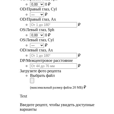
0 ₽
OD/Правый глаз, Cyl
₽
OD/Правый глаз, Ax
₽
OS/Левый глаз, Sph
0 ₽
OS/Левый глаз, Cyl
₽
OD/левый глаз, Ax
₽
DP/Межцентровое расстояние
₽
Загрузите фото рецепта
Выбрать файл
₽
(максимальный размер файла 20 МБ)
Text
Введите рецепт, чтобы увидеть доступные
варианты