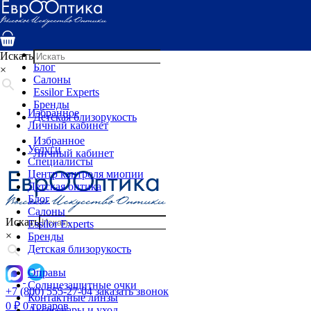
Услуги
Специалисты
Центр контроля миопии
Детская оптика
Искать
Блог
×
Салоны
Essilor Experts
Бренды
Избранное
Детская близорукость
Личный кабинет
Избранное
Услуги
Личный кабинет
Специалисты
Центр контроля миопии
Детская оптика
Блог
Салоны
Искать
Essilor Experts
×
Бренды
Детская близорукость
Оправы
Солнцезащитные очки
+7 (800) 555-27-04
заказать звонок
Контактные линзы
0
₽
0 товаров
Аксессуары и уход