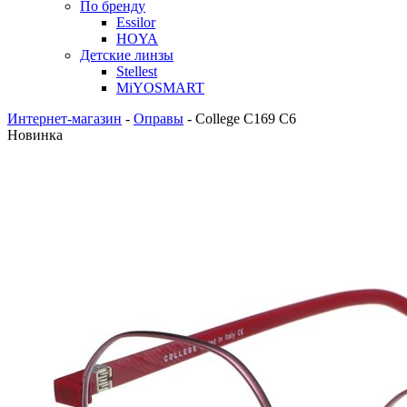
По бренду
Essilor
HOYA
Детские линзы
Stellest
MiYOSMART
Интернет-магазин
-
Оправы
-
College C169 C6
Новинка