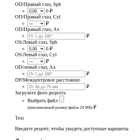
OD/Правый глаз, Sph
0 ₽
OD/Правый глаз, Cyl
₽
OD/Правый глаз, Ax
₽
OS/Левый глаз, Sph
0 ₽
OS/Левый глаз, Cyl
₽
OD/левый глаз, Ax
₽
DP/Межцентровое расстояние
₽
Загрузите фото рецепта
Выбрать файл
₽
(максимальный размер файла 20 МБ)
Text
Введите рецепт, чтобы увидеть доступные варианты