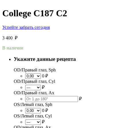
College C187 C2
Успейте забрать сегодня
3 400
₽
В наличии
Укажите данные рецепта
OD/Правый глаз, Sph
0 ₽
OD/Правый глаз, Cyl
₽
OD/Правый глаз, Ax
₽
OS/Левый глаз, Sph
0 ₽
OS/Левый глаз, Cyl
₽
OD/левый глаз, Ax