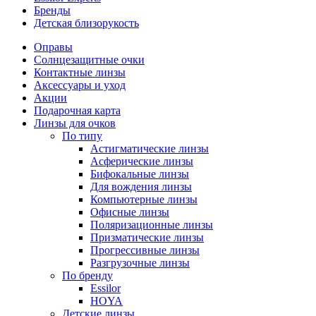
Бренды
Детская близорукость
Оправы
Солнцезащитные очки
Контактные линзы
Аксессуары и уход
Акции
Подарочная карта
Линзы для очков
По типу
Астигматические линзы
Асферические линзы
Бифокальные линзы
Для вождения линзы
Компьютерные линзы
Офисные линзы
Поляризационные линзы
Призматические линзы
Прогрессивные линзы
Разгрузочные линзы
По бренду
Essilor
HOYA
Детские линзы