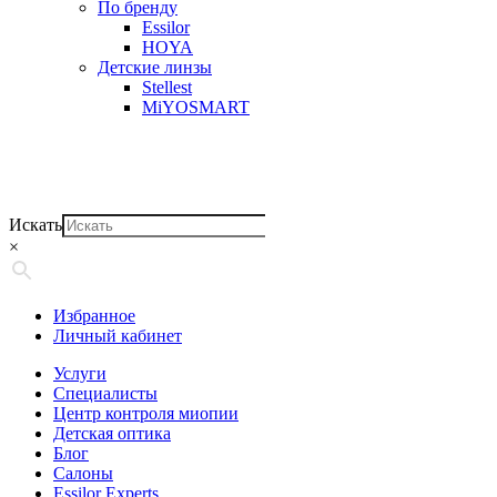
По бренду
Essilor
HOYA
Детские линзы
Stellest
MiYOSMART
Искать
×
Избранное
Личный кабинет
Услуги
Специалисты
Центр контроля миопии
Детская оптика
Блог
Салоны
Essilor Experts