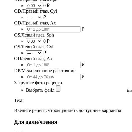
0 ₽
OD/Правый глаз, Cyl
₽
OD/Правый глаз, Ax
₽
OS/Левый глаз, Sph
0 ₽
OS/Левый глаз, Cyl
₽
OD/левый глаз, Ax
₽
DP/Межцентровое расстояние
₽
Загрузите фото рецепта
Выбрать файл
(м
Text
Введите рецепт, чтобы увидеть доступные варианты
Для дали/чтения