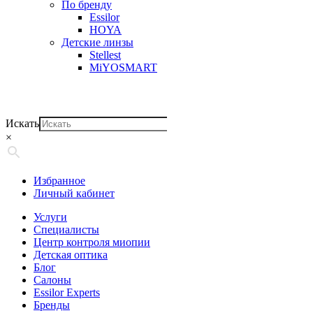
По бренду
Essilor
HOYA
Детские линзы
Stellest
MiYOSMART
Искать
×
Избранное
Личный кабинет
Услуги
Специалисты
Центр контроля миопии
Детская оптика
Блог
Салоны
Essilor Experts
Бренды