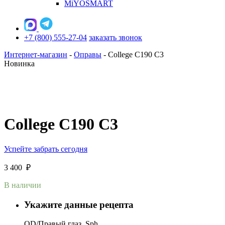
MiYOSMART
+7 (800) 555-27-04
заказать звонок
Интернет-магазин
-
Оправы
-
College C190 C3
Новинка
College C190 C3
Успейте забрать сегодня
3 400
₽
В наличии
Укажите данные рецепта
OD/Правый глаз, Sph