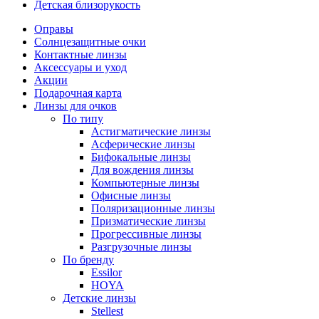
Детская близорукость
Оправы
Солнцезащитные очки
Контактные линзы
Аксессуары и уход
Акции
Подарочная карта
Линзы для очков
По типу
Астигматические линзы
Асферические линзы
Бифокальные линзы
Для вождения линзы
Компьютерные линзы
Офисные линзы
Поляризационные линзы
Призматические линзы
Прогрессивные линзы
Разгрузочные линзы
По бренду
Essilor
HOYA
Детские линзы
Stellest