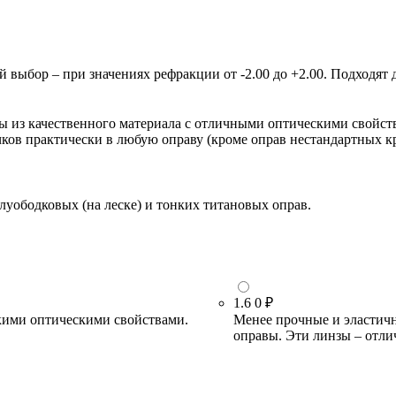
ыбор – при значениях рефракции от -2.00 до +2.00. Подходят д
зы из качественного материала с отличными оптическими свойст
очков практически в любую оправу (кроме оправ нестандартных 
луободковых (на леске) и тонких титановых оправ.
1.6
0 ₽
кими оптическими свойствами.
Менее прочные и эластичн
оправы. Эти линзы – отли