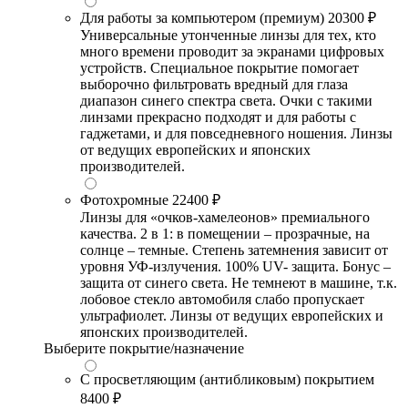
Для работы за компьютером (премиум)
20300 ₽
Универсальные утонченные линзы для тех, кто
много времени проводит за экранами цифровых
устройств. Специальное покрытие помогает
выборочно фильтровать вредный для глаза
диапазон синего спектра света. Очки с такими
линзами прекрасно подходят и для работы с
гаджетами, и для повседневного ношения. Линзы
от ведущих европейских и японских
производителей.
Фотохромные
22400 ₽
Линзы для «очков-хамелеонов» премиального
качества. 2 в 1: в помещении – прозрачные, на
солнце – темные. Степень затемнения зависит от
уровня УФ-излучения. 100% UV- защита. Бонус –
защита от синего света. Не темнеют в машине, т.к.
лобовое стекло автомобиля слабо пропускает
ультрафиолет. Линзы от ведущих европейских и
японских производителей.
Выберите покрытие/назначение
С просветляющим (антибликовым) покрытием
8400 ₽