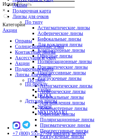
Искать
Акции
×
Подарочная карта
Линзы для очков
По типу
Категории
Астигматические линзы
Акции
Асферические линзы
Бифокальные линзы
Оправы
Для вождения линзы
Солнцезащитные очки
Компьютерные линзы
Контактные линзы
Офисные линзы
Аксессуары и уход
Поляризационные линзы
Акции
Призматические линзы
Подарочная карта
Прогрессивные линзы
Линзы для очков
Разгрузочные линзы
По типу
По бренду
Астигматические линзы
Essilor
Асферические линзы
HOYA
Бифокальные линзы
Детские линзы
Для вождения линзы
Stellest
Компьютерные линзы
MiYOSMART
Офисные линзы
Поляризационные линзы
Призматические линзы
Прогрессивные линзы
+7 (800) 555-27-04
заказать звонок
Разгрузочные линзы