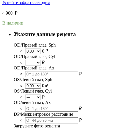
Успейте забрать сегодня
4 900
₽
В наличии
Укажите данные рецепта
OD/Правый глаз, Sph
0 ₽
OD/Правый глаз, Cyl
₽
OD/Правый глаз, Ax
₽
OS/Левый глаз, Sph
0 ₽
OS/Левый глаз, Cyl
₽
OD/левый глаз, Ax
₽
DP/Межцентровое расстояние
₽
Загрузите фото рецепта