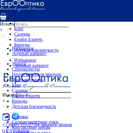
Услуги
Специалисты
Центр контроля миопии
Детская оптика
Искать
Блог
×
Салоны
Essilor Experts
Бренды
Избранное
Детская близорукость
Личный кабинет
Избранное
Услуги
Личный кабинет
Специалисты
Центр контроля миопии
Детская оптика
Блог
Салоны
Искать
Essilor Experts
×
Бренды
Детская близорукость
Оправы
Солнцезащитные очки
+7 (800) 555-27-04
заказать звонок
Контактные линзы
0
₽
0 товаров
Аксессуары и уход