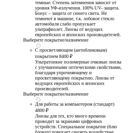
темные. Степень затемнения зависит от
уровня УФ-излучения. 100% UV- защита.
Бонус – защита от синего света. Не
темнеют в машине, т.к. лобовое стекло
автомобиля слабо пропускает
ультрафиолет. Линзы от ведущих
европейских и японских производителей.
Выберите покрытие/назначение
С просветляющим (антибликовым)
покрытием
8400 ₽
Ультратонкие полимерные очковые линзы
с улучшенными оптическими свойствами,
благодаря упрочняющему и
просветляющему покрытию. Линзы от
ведущих европейских и японских
производителей.
Выберите покрытие/назначение
Для работы за компьютером (стандарт)
4800 ₽
Линзы для тех, кто много времени
проводит за экранами цифровых
устройств. Специальное покрытие (блю
блокер) помогает снизить воздействие