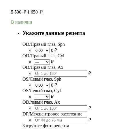
5 500
₽
1 650
₽
В наличии
Укажите данные рецепта
OD/Правый глаз, Sph
0 ₽
OD/Правый глаз, Cyl
₽
OD/Правый глаз, Ax
₽
OS/Левый глаз, Sph
0 ₽
OS/Левый глаз, Cyl
₽
OD/левый глаз, Ax
₽
DP/Межцентровое расстояние
₽
Загрузите фото рецепта