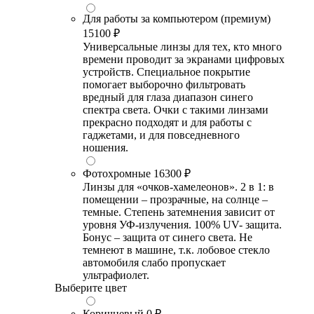
Для работы за компьютером (премиум)
15100 ₽
Универсальные линзы для тех, кто много
времени проводит за экранами цифровых
устройств. Специальное покрытие
помогает выборочно фильтровать
вредный для глаза диапазон синего
спектра света. Очки с такими линзами
прекрасно подходят и для работы с
гаджетами, и для повседневного
ношения.
Фотохромные
16300 ₽
Линзы для «очков-хамелеонов». 2 в 1: в
помещении – прозрачные, на солнце –
темные. Степень затемнения зависит от
уровня УФ-излучения. 100% UV- защита.
Бонус – защита от синего света. Не
темнеют в машине, т.к. лобовое стекло
автомобиля слабо пропускает
ультрафиолет.
Выберите цвет
Коричневый
0 ₽