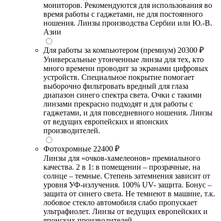
мониторов. Рекомендуются для использования во
время работы с гаджетами, не для постоянного
ношения. Линзы производства Сербии или Ю.-В.
Азии
Для работы за компьютером (премиум)
20300 ₽
Универсальные утонченные линзы для тех, кто
много времени проводит за экранами цифровых
устройств. Специальное покрытие помогает
выборочно фильтровать вредный для глаза
диапазон синего спектра света. Очки с такими
линзами прекрасно подходят и для работы с
гаджетами, и для повседневного ношения. Линзы
от ведущих европейских и японских
производителей.
Фотохромные
22400 ₽
Линзы для «очков-хамелеонов» премиального
качества. 2 в 1: в помещении – прозрачные, на
солнце – темные. Степень затемнения зависит от
уровня УФ-излучения. 100% UV- защита. Бонус –
защита от синего света. Не темнеют в машине, т.к.
лобовое стекло автомобиля слабо пропускает
ультрафиолет. Линзы от ведущих европейских и
японских производителей.