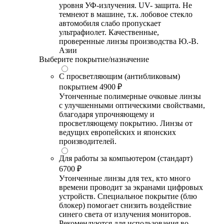
уровня УФ-излучения. UV- защита. Не
темнеют в машине, т.к. лобовое стекло
автомобиля слабо пропускает
ультрафиолет. Качественные,
проверенные линзы производства Ю.-В.
Азии
Выберите покрытие/назначение
С просветляющим (антибликовым)
покрытием
4900 ₽
Утонченные полимерные очковые линзы
с улучшенными оптическими свойствами,
благодаря упрочняющему и
просветляющему покрытию. Линзы от
ведущих европейских и японских
производителей.
Для работы за компьютером (стандарт)
6700 ₽
Утонченные линзы для тех, кто много
времени проводит за экранами цифровых
устройств. Специальное покрытие (блю
блокер) помогает снизить воздействие
синего света от излучения мониторов.
Рекомендуются для использования во