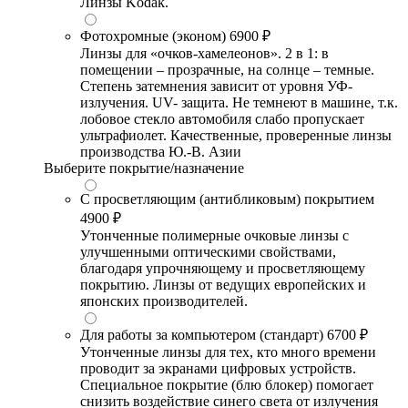
Линзы Kodak.
Фотохромные (эконом)
6900 ₽
Линзы для «очков-хамелеонов». 2 в 1: в
помещении – прозрачные, на солнце – темные.
Степень затемнения зависит от уровня УФ-
излучения. UV- защита. Не темнеют в машине, т.к.
лобовое стекло автомобиля слабо пропускает
ультрафиолет. Качественные, проверенные линзы
производства Ю.-В. Азии
Выберите покрытие/назначение
С просветляющим (антибликовым) покрытием
4900 ₽
Утонченные полимерные очковые линзы с
улучшенными оптическими свойствами,
благодаря упрочняющему и просветляющему
покрытию. Линзы от ведущих европейских и
японских производителей.
Для работы за компьютером (стандарт)
6700 ₽
Утонченные линзы для тех, кто много времени
проводит за экранами цифровых устройств.
Специальное покрытие (блю блокер) помогает
снизить воздействие синего света от излучения