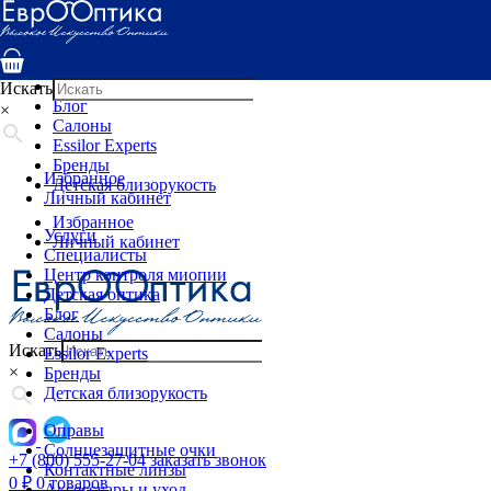
Услуги
Специалисты
Центр контроля миопии
Детская оптика
Искать
Блог
×
Салоны
Essilor Experts
Бренды
Избранное
Детская близорукость
Личный кабинет
Избранное
Услуги
Личный кабинет
Специалисты
Центр контроля миопии
Детская оптика
Блог
Салоны
Искать
Essilor Experts
×
Бренды
Детская близорукость
Оправы
Солнцезащитные очки
+7 (800) 555-27-04
заказать звонок
Контактные линзы
0
₽
0 товаров
Аксессуары и уход