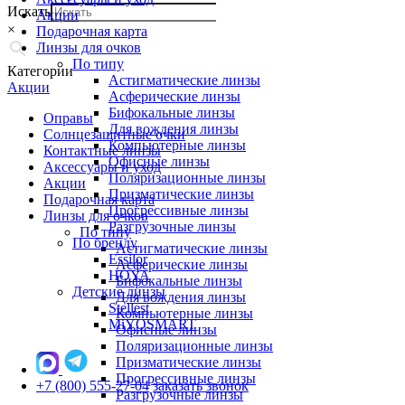
Искать
Акции
×
Подарочная карта
Линзы для очков
По типу
Категории
Астигматические линзы
Акции
Асферические линзы
Бифокальные линзы
Оправы
Для вождения линзы
Солнцезащитные очки
Компьютерные линзы
Контактные линзы
Офисные линзы
Аксессуары и уход
Поляризационные линзы
Акции
Призматические линзы
Подарочная карта
Прогрессивные линзы
Линзы для очков
Разгрузочные линзы
По типу
По бренду
Астигматические линзы
Essilor
Асферические линзы
HOYA
Бифокальные линзы
Детские линзы
Для вождения линзы
Stellest
Компьютерные линзы
MiYOSMART
Офисные линзы
Поляризационные линзы
Призматические линзы
Прогрессивные линзы
+7 (800) 555-27-04
заказать звонок
Разгрузочные линзы