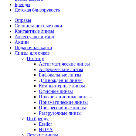
Бренды
Детская близорукость
Оправы
Солнцезащитные очки
Контактные линзы
Аксессуары и уход
Акции
Подарочная карта
Линзы для очков
По типу
Астигматические линзы
Асферические линзы
Бифокальные линзы
Для вождения линзы
Компьютерные линзы
Офисные линзы
Поляризационные линзы
Призматические линзы
Прогрессивные линзы
Разгрузочные линзы
По бренду
Essilor
HOYA
Детские линзы