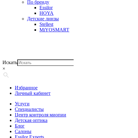
По бренду
Essilor
HOYA
Детские линзы
Stellest
MiYOSMART
Искать
×
Избранное
Личный кабинет
Услуги
Специалисты
Центр контроля миопии
Детская оптика
Блог
Салоны
Essilor Experts