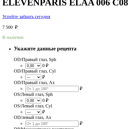
ELEVENPARIS ELAA 006 C08
Успейте забрать сегодня
7 500
₽
В наличии
Укажите данные рецепта
OD/Правый глаз, Sph
0 ₽
OD/Правый глаз, Cyl
₽
OD/Правый глаз, Ax
₽
OS/Левый глаз, Sph
0 ₽
OS/Левый глаз, Cyl
₽
OD/левый глаз, Ax
₽