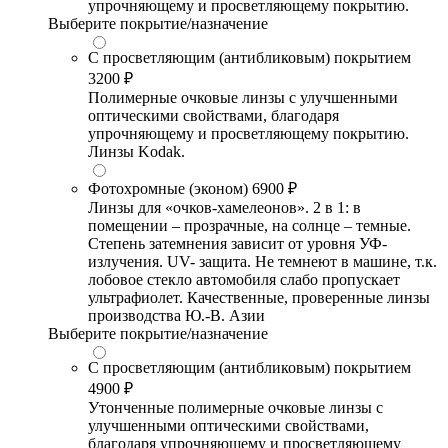
упрочняющему и просветляющему покрытию.
Выберите покрытие/назначение
С просветляющим (антибликовым) покрытием
3200 ₽
Полимерные очковые линзы с улучшенными
оптическими свойствами, благодаря
упрочняющему и просветляющему покрытию.
Линзы Kodak.
Фотохромные (эконом)
6900 ₽
Линзы для «очков-хамелеонов». 2 в 1: в
помещении – прозрачные, на солнце – темные.
Степень затемнения зависит от уровня УФ-
излучения. UV- защита. Не темнеют в машине, т.к.
лобовое стекло автомобиля слабо пропускает
ультрафиолет. Качественные, проверенные линзы
производства Ю.-В. Азии
Выберите покрытие/назначение
С просветляющим (антибликовым) покрытием
4900 ₽
Утонченные полимерные очковые линзы с
улучшенными оптическими свойствами,
благодаря упрочняющему и просветляющему