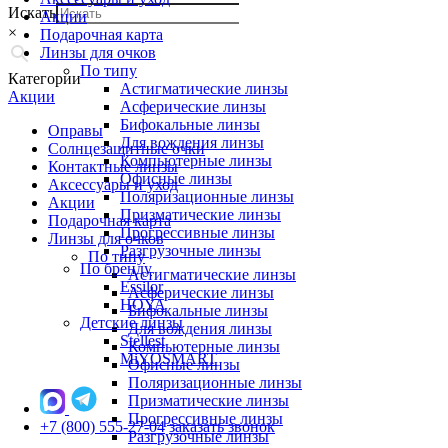
Искать
Акции
×
Подарочная карта
Линзы для очков
По типу
Категории
Астигматические линзы
Акции
Асферические линзы
Бифокальные линзы
Оправы
Для вождения линзы
Солнцезащитные очки
Компьютерные линзы
Контактные линзы
Офисные линзы
Аксессуары и уход
Поляризационные линзы
Акции
Призматические линзы
Подарочная карта
Прогрессивные линзы
Линзы для очков
Разгрузочные линзы
По типу
По бренду
Астигматические линзы
Essilor
Асферические линзы
HOYA
Бифокальные линзы
Детские линзы
Для вождения линзы
Stellest
Компьютерные линзы
MiYOSMART
Офисные линзы
Поляризационные линзы
Призматические линзы
Прогрессивные линзы
+7 (800) 555-27-04
заказать звонок
Разгрузочные линзы