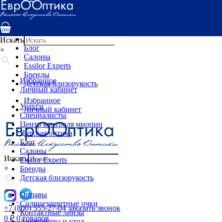
Услуги
Специалисты
Центр контроля миопии
Детская оптика
Искать
Блог
×
Салоны
Essilor Experts
Бренды
Избранное
Детская близорукость
Личный кабинет
Избранное
Услуги
Личный кабинет
Специалисты
Центр контроля миопии
Детская оптика
Блог
Салоны
Искать
Essilor Experts
×
Бренды
Детская близорукость
Оправы
Солнцезащитные очки
+7 (800) 555-27-04
заказать звонок
Контактные линзы
0
₽
0 товаров
Аксессуары и уход