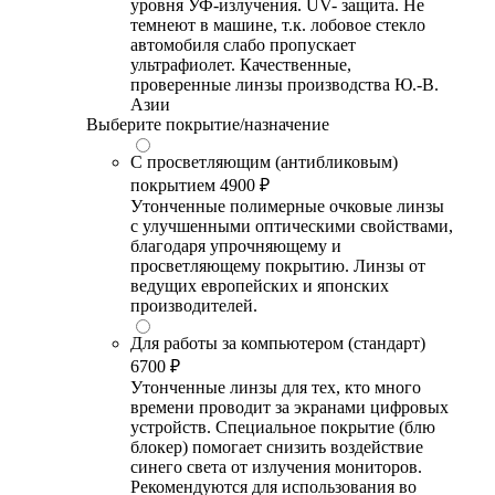
уровня УФ-излучения. UV- защита. Не
темнеют в машине, т.к. лобовое стекло
автомобиля слабо пропускает
ультрафиолет. Качественные,
проверенные линзы производства Ю.-В.
Азии
Выберите покрытие/назначение
С просветляющим (антибликовым)
покрытием
4900 ₽
Утонченные полимерные очковые линзы
с улучшенными оптическими свойствами,
благодаря упрочняющему и
просветляющему покрытию. Линзы от
ведущих европейских и японских
производителей.
Для работы за компьютером (стандарт)
6700 ₽
Утонченные линзы для тех, кто много
времени проводит за экранами цифровых
устройств. Специальное покрытие (блю
блокер) помогает снизить воздействие
синего света от излучения мониторов.
Рекомендуются для использования во