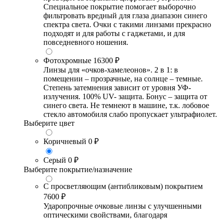
Специальное покрытие помогает выборочно
фильтровать вредный для глаза диапазон синего
спектра света. Очки с такими линзами прекрасно
подходят и для работы с гаджетами, и для
повседневного ношения.
Фотохромные
16300 ₽
Линзы для «очков-хамелеонов». 2 в 1: в
помещении – прозрачные, на солнце – темные.
Степень затемнения зависит от уровня УФ-
излучения. 100% UV- защита. Бонус – защита от
синего света. Не темнеют в машине, т.к. лобовое
стекло автомобиля слабо пропускает ультрафиолет.
Выберите цвет
Коричневый
0 ₽
Серый
0 ₽
Выберите покрытие/назначение
С просветляющим (антибликовым) покрытием
7600 ₽
Ударопрочные очковые линзы с улучшенными
оптическими свойствами, благодаря