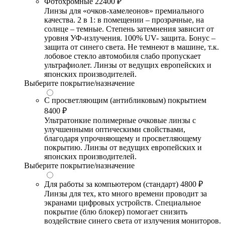
Фотохромные
22400 ₽
Линзы для «очков-хамелеонов» премиального
качества. 2 в 1: в помещении – прозрачные, на
солнце – темные. Степень затемнения зависит от
уровня УФ-излучения. 100% UV- защита. Бонус –
защита от синего света. Не темнеют в машине, т.к.
лобовое стекло автомобиля слабо пропускает
ультрафиолет. Линзы от ведущих европейских и
японских производителей.
Выберите покрытие/назначение
С просветляющим (антибликовым) покрытием
8400 ₽
Ультратонкие полимерные очковые линзы с
улучшенными оптическими свойствами,
благодаря упрочняющему и просветляющему
покрытию. Линзы от ведущих европейских и
японских производителей.
Выберите покрытие/назначение
Для работы за компьютером (стандарт)
4800 ₽
Линзы для тех, кто много времени проводит за
экранами цифровых устройств. Специальное
покрытие (блю блокер) помогает снизить
воздействие синего света от излучения мониторов.