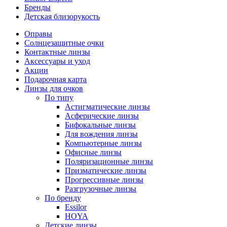
Бренды
Детская близорукость
Оправы
Солнцезащитные очки
Контактные линзы
Аксессуары и уход
Акции
Подарочная карта
Линзы для очков
По типу
Астигматические линзы
Асферические линзы
Бифокальные линзы
Для вождения линзы
Компьютерные линзы
Офисные линзы
Поляризационные линзы
Призматические линзы
Прогрессивные линзы
Разгрузочные линзы
По бренду
Essilor
HOYA
Детские линзы