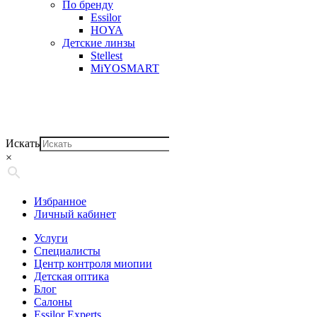
По бренду
Essilor
HOYA
Детские линзы
Stellest
MiYOSMART
Искать
×
Избранное
Личный кабинет
Услуги
Специалисты
Центр контроля миопии
Детская оптика
Блог
Салоны
Essilor Experts