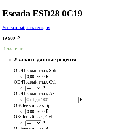
Escada ESD28 0C19
Успейте забрать сегодня
19 900
₽
В наличии
Укажите данные рецепта
OD/Правый глаз, Sph
0 ₽
OD/Правый глаз, Cyl
₽
OD/Правый глаз, Ax
₽
OS/Левый глаз, Sph
0 ₽
OS/Левый глаз, Cyl
₽
OD/левый глаз, Ax