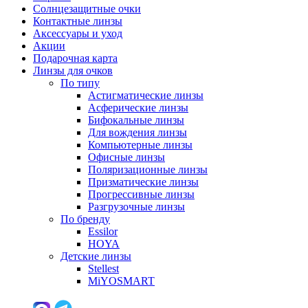
Солнцезащитные очки
Контактные линзы
Аксессуары и уход
Акции
Подарочная карта
Линзы для очков
По типу
Астигматические линзы
Асферические линзы
Бифокальные линзы
Для вождения линзы
Компьютерные линзы
Офисные линзы
Поляризационные линзы
Призматические линзы
Прогрессивные линзы
Разгрузочные линзы
По бренду
Essilor
HOYA
Детские линзы
Stellest
MiYOSMART