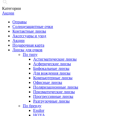
Категории
Акции
Оправы
Солнцезащитные очки
Контактные линзы
Аксессуары и уход
Акции
Подарочная карта
Линзы для очков
По типу
Астигматические линзы
Асферические линзы
Бифокальные линзы
Для вождения линзы
Компьютерные линзы
Офисные линзы
Поляризационные линзы
Призматические линзы
Прогрессивные линзы
Разгрузочные линзы
По бренду
Essilor
HOYA