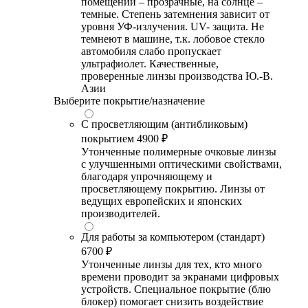
помещении – прозрачные, на солнце –
темные. Степень затемнения зависит от
уровня УФ-излучения. UV- защита. Не
темнеют в машине, т.к. лобовое стекло
автомобиля слабо пропускает
ультрафиолет. Качественные,
проверенные линзы производства Ю.-В.
Азии
Выберите покрытие/назначение
С просветляющим (антибликовым)
покрытием
4900 ₽
Утонченные полимерные очковые линзы
с улучшенными оптическими свойствами,
благодаря упрочняющему и
просветляющему покрытию. Линзы от
ведущих европейских и японских
производителей.
Для работы за компьютером (стандарт)
6700 ₽
Утонченные линзы для тех, кто много
времени проводит за экранами цифровых
устройств. Специальное покрытие (блю
блокер) помогает снизить воздействие