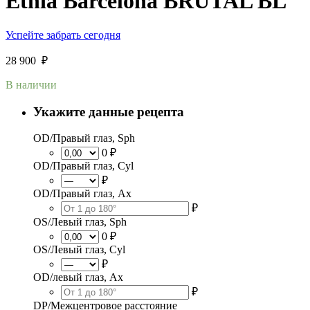
Etnia Barcelona BRUTAL BL
Успейте забрать сегодня
28 900
₽
В наличии
Укажите данные рецепта
OD/Правый глаз, Sph
0 ₽
OD/Правый глаз, Cyl
₽
OD/Правый глаз, Ax
₽
OS/Левый глаз, Sph
0 ₽
OS/Левый глаз, Cyl
₽
OD/левый глаз, Ax
₽
DP/Межцентровое расстояние