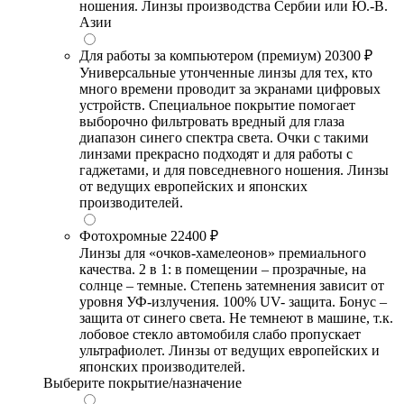
ношения. Линзы производства Сербии или Ю.-В.
Азии
Для работы за компьютером (премиум)
20300 ₽
Универсальные утонченные линзы для тех, кто
много времени проводит за экранами цифровых
устройств. Специальное покрытие помогает
выборочно фильтровать вредный для глаза
диапазон синего спектра света. Очки с такими
линзами прекрасно подходят и для работы с
гаджетами, и для повседневного ношения. Линзы
от ведущих европейских и японских
производителей.
Фотохромные
22400 ₽
Линзы для «очков-хамелеонов» премиального
качества. 2 в 1: в помещении – прозрачные, на
солнце – темные. Степень затемнения зависит от
уровня УФ-излучения. 100% UV- защита. Бонус –
защита от синего света. Не темнеют в машине, т.к.
лобовое стекло автомобиля слабо пропускает
ультрафиолет. Линзы от ведущих европейских и
японских производителей.
Выберите покрытие/назначение