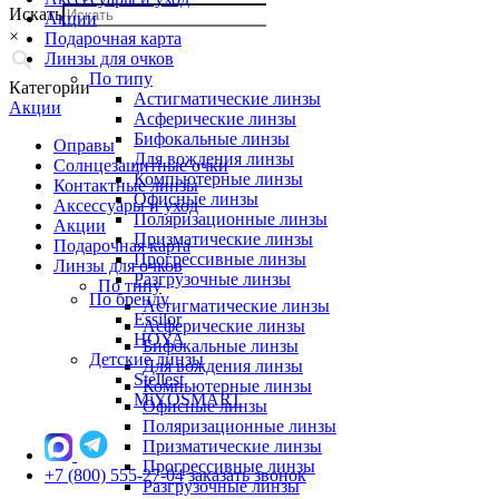
Искать
Акции
×
Подарочная карта
Линзы для очков
По типу
Категории
Астигматические линзы
Акции
Асферические линзы
Бифокальные линзы
Оправы
Для вождения линзы
Солнцезащитные очки
Компьютерные линзы
Контактные линзы
Офисные линзы
Аксессуары и уход
Поляризационные линзы
Акции
Призматические линзы
Подарочная карта
Прогрессивные линзы
Линзы для очков
Разгрузочные линзы
По типу
По бренду
Астигматические линзы
Essilor
Асферические линзы
HOYA
Бифокальные линзы
Детские линзы
Для вождения линзы
Stellest
Компьютерные линзы
MiYOSMART
Офисные линзы
Поляризационные линзы
Призматические линзы
Прогрессивные линзы
+7 (800) 555-27-04
заказать звонок
Разгрузочные линзы