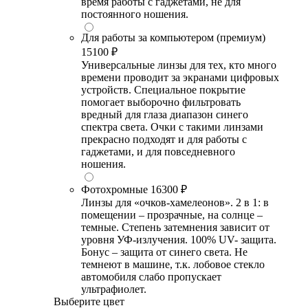
время работы с гаджетами, не для
постоянного ношения.
Для работы за компьютером (премиум)
15100 ₽
Универсальные линзы для тех, кто много
времени проводит за экранами цифровых
устройств. Специальное покрытие
помогает выборочно фильтровать
вредный для глаза диапазон синего
спектра света. Очки с такими линзами
прекрасно подходят и для работы с
гаджетами, и для повседневного
ношения.
Фотохромные
16300 ₽
Линзы для «очков-хамелеонов». 2 в 1: в
помещении – прозрачные, на солнце –
темные. Степень затемнения зависит от
уровня УФ-излучения. 100% UV- защита.
Бонус – защита от синего света. Не
темнеют в машине, т.к. лобовое стекло
автомобиля слабо пропускает
ультрафиолет.
Выберите цвет