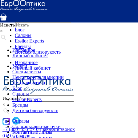
Услуги
Специалисты
Центр контроля миопии
Детская оптика
Искать
Блог
×
Салоны
Essilor Experts
Бренды
Избранное
Детская близорукость
Личный кабинет
Избранное
Услуги
Личный кабинет
Специалисты
Центр контроля миопии
Детская оптика
Блог
Салоны
Искать
Essilor Experts
×
Бренды
Детская близорукость
Оправы
Солнцезащитные очки
+7 (800) 555-27-04
заказать звонок
Контактные линзы
0
₽
0 товаров
Аксессуары и уход