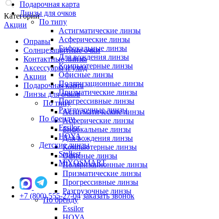
Подарочная карта
Линзы для очков
Категории
По типу
Акции
Астигматические линзы
Асферические линзы
Оправы
Бифокальные линзы
Солнцезащитные очки
Для вождения линзы
Контактные линзы
Компьютерные линзы
Аксессуары и уход
Офисные линзы
Акции
Поляризационные линзы
Подарочная карта
Призматические линзы
Линзы для очков
Прогрессивные линзы
По типу
Разгрузочные линзы
Астигматические линзы
По бренду
Асферические линзы
Essilor
Бифокальные линзы
HOYA
Для вождения линзы
Детские линзы
Компьютерные линзы
Stellest
Офисные линзы
MiYOSMART
Поляризационные линзы
Призматические линзы
Прогрессивные линзы
Разгрузочные линзы
+7 (800) 555-27-04
заказать звонок
По бренду
Essilor
HOYA