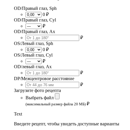
OD/Правый глаз, Sph
0 ₽
OD/Правый глаз, Cyl
₽
OD/Правый глаз, Ax
₽
OS/Левый глаз, Sph
0 ₽
OS/Левый глаз, Cyl
₽
OD/левый глаз, Ax
₽
DP/Межцентровое расстояние
₽
Загрузите фото рецепта
Выбрать файл
₽
(максимальный размер файла 20 МБ)
Text
Введите рецепт, чтобы увидеть доступные варианты