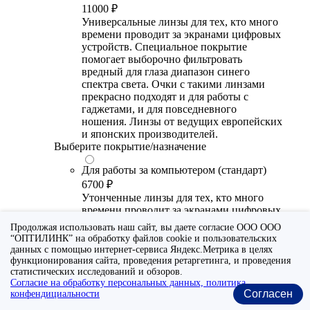
11000 ₽
Универсальные линзы для тех, кто много
времени проводит за экранами цифровых
устройств. Специальное покрытие
помогает выборочно фильтровать
вредный для глаза диапазон синего
спектра света. Очки с такими линзами
прекрасно подходят и для работы с
гаджетами, и для повседневного
ношения. Линзы от ведущих европейских
и японских производителей.
Выберите покрытие/назначение
Для работы за компьютером (стандарт)
6700 ₽
Утонченные линзы для тех, кто много
времени проводит за экранами цифровых
устройств. Специальное покрытие (блю
Продолжая использовать наш сайт, вы даете согласие ООО ООО
блокер) помогает снизить воздействие
“ОПТИЛИНК” на обработку файлов cookie и пользовательских
синего света от излучения мониторов.
данных с помощью интернет-сервиса Яндекс.Метрика в целях
Рекомендуются для использования во
функционирования сайта, проведения ретаргетинга, и проведения
время работы с гаджетами, не для
статистических исследований и обзоров.
Согласие на обработку персональных данных, политика
постоянного ношения. Линзы
Согласен
конфендициальности
производства Сербии или Ю.-В. Азии.