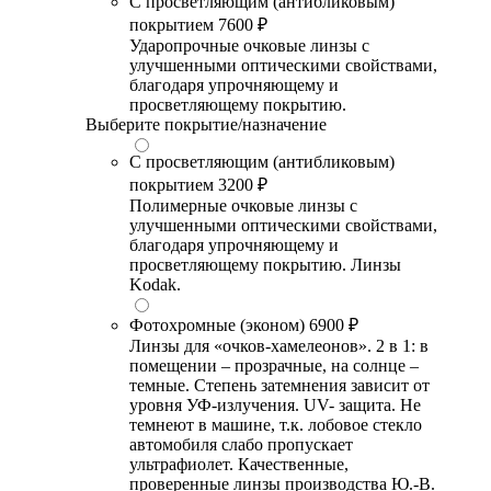
С просветляющим (антибликовым)
покрытием
7600 ₽
Ударопрочные очковые линзы с
улучшенными оптическими свойствами,
благодаря упрочняющему и
просветляющему покрытию.
Выберите покрытие/назначение
С просветляющим (антибликовым)
покрытием
3200 ₽
Полимерные очковые линзы с
улучшенными оптическими свойствами,
благодаря упрочняющему и
просветляющему покрытию. Линзы
Kodak.
Фотохромные (эконом)
6900 ₽
Линзы для «очков-хамелеонов». 2 в 1: в
помещении – прозрачные, на солнце –
темные. Степень затемнения зависит от
уровня УФ-излучения. UV- защита. Не
темнеют в машине, т.к. лобовое стекло
автомобиля слабо пропускает
ультрафиолет. Качественные,
проверенные линзы производства Ю.-В.