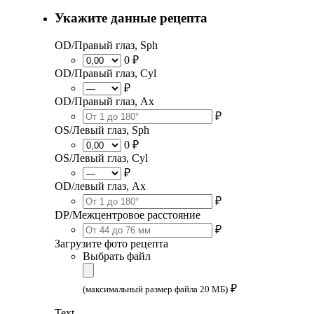
Укажите данные рецепта
OD/Правый глаз, Sph
0 ₽
OD/Правый глаз, Cyl
₽
OD/Правый глаз, Ax
₽
OS/Левый глаз, Sph
0 ₽
OS/Левый глаз, Cyl
₽
OD/левый глаз, Ax
₽
DP/Межцентровое расстояние
₽
Загрузите фото рецепта
Выбрать файл
₽
(максимальный размер файла 20 МБ)
Text