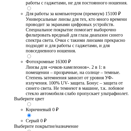
работы с гаджетами, не для постоянного ношения.
Для работы за компьютером (премиум)
15100 ₽
Универсальные линзы для тех, кто много времени
проводит за экранами цифровых устройств.
Специальное покрытие помогает выборочно
фильтровать вредный для глаза диапазон синего
спектра света. Очки с такими линзами прекрасно
подходят и для работы с гаджетами, и для
повседневного ношения.
Фотохромные
16300 ₽
Линзы для «очков-хамелеонов». 2 в 1: в
помещении – прозрачные, на солнце – темные.
Степень затемнения зависит от уровня УФ-
излучения. 100% UV- защита. Бонус – защита от
синего света. Не темнеют в машине, т.к. лобовое
стекло автомобиля слабо пропускает ультрафиолет.
Выберите цвет
Коричневый
0 ₽
Серый
0 ₽
Выберите покрытие/назначение