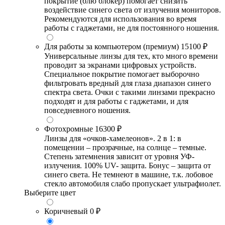
покрытие (блю блокер) помогает снизить
воздействие синего света от излучения мониторов.
Рекомендуются для использования во время
работы с гаджетами, не для постоянного ношения.
Для работы за компьютером (премиум)
15100 ₽
Универсальные линзы для тех, кто много времени
проводит за экранами цифровых устройств.
Специальное покрытие помогает выборочно
фильтровать вредный для глаза диапазон синего
спектра света. Очки с такими линзами прекрасно
подходят и для работы с гаджетами, и для
повседневного ношения.
Фотохромные
16300 ₽
Линзы для «очков-хамелеонов». 2 в 1: в
помещении – прозрачные, на солнце – темные.
Степень затемнения зависит от уровня УФ-
излучения. 100% UV- защита. Бонус – защита от
синего света. Не темнеют в машине, т.к. лобовое
стекло автомобиля слабо пропускает ультрафиолет.
Выберите цвет
Коричневый
0 ₽