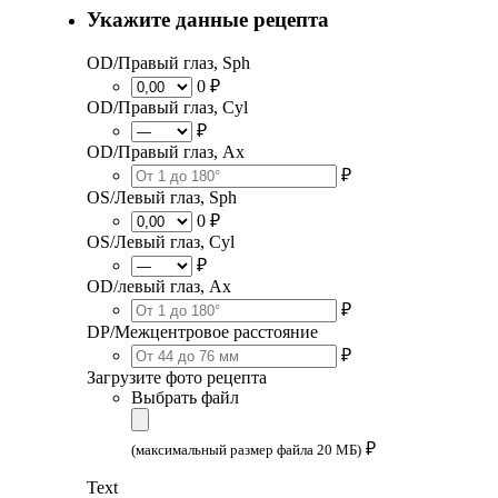
Укажите данные рецепта
OD/Правый глаз, Sph
0 ₽
OD/Правый глаз, Cyl
₽
OD/Правый глаз, Ax
₽
OS/Левый глаз, Sph
0 ₽
OS/Левый глаз, Cyl
₽
OD/левый глаз, Ax
₽
DP/Межцентровое расстояние
₽
Загрузите фото рецепта
Выбрать файл
₽
(максимальный размер файла 20 МБ)
Text