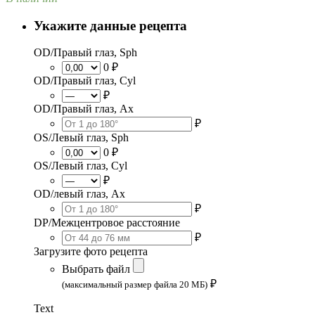
Укажите данные рецепта
OD/Правый глаз, Sph
0 ₽
OD/Правый глаз, Cyl
₽
OD/Правый глаз, Ax
₽
OS/Левый глаз, Sph
0 ₽
OS/Левый глаз, Cyl
₽
OD/левый глаз, Ax
₽
DP/Межцентровое расстояние
₽
Загрузите фото рецепта
Выбрать файл
₽
(максимальный размер файла 20 МБ)
Text