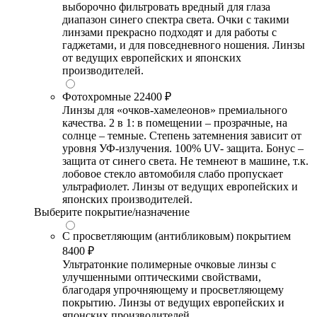
выборочно фильтровать вредный для глаза
диапазон синего спектра света. Очки с такими
линзами прекрасно подходят и для работы с
гаджетами, и для повседневного ношения. Линзы
от ведущих европейских и японских
производителей.
Фотохромные
22400 ₽
Линзы для «очков-хамелеонов» премиального
качества. 2 в 1: в помещении – прозрачные, на
солнце – темные. Степень затемнения зависит от
уровня УФ-излучения. 100% UV- защита. Бонус –
защита от синего света. Не темнеют в машине, т.к.
лобовое стекло автомобиля слабо пропускает
ультрафиолет. Линзы от ведущих европейских и
японских производителей.
Выберите покрытие/назначение
С просветляющим (антибликовым) покрытием
8400 ₽
Ультратонкие полимерные очковые линзы с
улучшенными оптическими свойствами,
благодаря упрочняющему и просветляющему
покрытию. Линзы от ведущих европейских и
японских производителей.