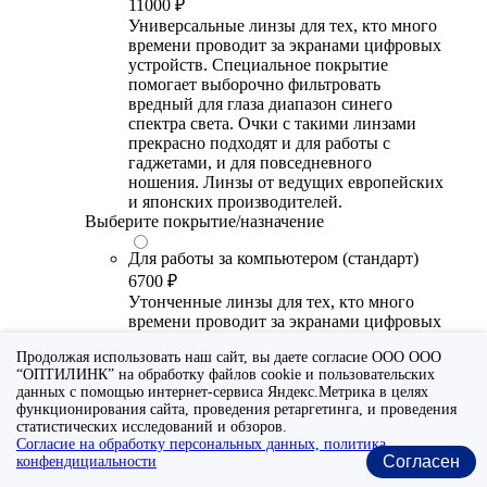
11000 ₽
Универсальные линзы для тех, кто много
времени проводит за экранами цифровых
устройств. Специальное покрытие
помогает выборочно фильтровать
вредный для глаза диапазон синего
спектра света. Очки с такими линзами
прекрасно подходят и для работы с
гаджетами, и для повседневного
ношения. Линзы от ведущих европейских
и японских производителей.
Выберите покрытие/назначение
Для работы за компьютером (стандарт)
6700 ₽
Утонченные линзы для тех, кто много
времени проводит за экранами цифровых
устройств. Специальное покрытие (блю
Продолжая использовать наш сайт, вы даете согласие ООО ООО
блокер) помогает снизить воздействие
“ОПТИЛИНК” на обработку файлов cookie и пользовательских
синего света от излучения мониторов.
данных с помощью интернет-сервиса Яндекс.Метрика в целях
Рекомендуются для использования во
функционирования сайта, проведения ретаргетинга, и проведения
время работы с гаджетами, не для
статистических исследований и обзоров.
постоянного ношения. Линзы
Согласие на обработку персональных данных, политика
производства Сербии или Ю.-В. Азии.
Согласен
конфендициальности