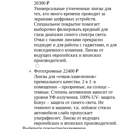
20300 ₽
Универсальные утонченные линзы для
тех, кто много времени проводит за
экранами цифровых устройств.
Специальное покрытие помогает
выборочно фильтровать вредный для
глаза диапазон синего спектра света.
Очки с такими линзами прекрасно
подходят и для работы с гаджетами, и для
повседневного ношения. Линзы от
ведущих европейских и японских
производителей.
Фотохромные
22400 ₽
Линзы для «очков-хамелеонов»
премиального качества. 2 в 1: в
помещении – прозрачные, на солнце –
темные. Степень затемнения зависит от
уровня УФ-излучения. 100% UV- защита.
Бонус – защита от синего света. Не
темнеют в машине, т.к. лобовое стекло
автомобиля слабо пропускает
ультрафиолет. Линзы от ведущих
европейских и японских производителей.
Выберите покрытие/назначение