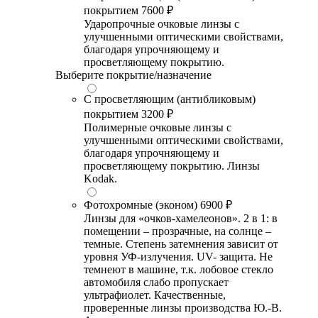
покрытием
7600 ₽
Ударопрочные очковые линзы с
улучшенными оптическими свойствами,
благодаря упрочняющему и
просветляющему покрытию.
Выберите покрытие/назначение
С просветляющим (антибликовым)
покрытием
3200 ₽
Полимерные очковые линзы с
улучшенными оптическими свойствами,
благодаря упрочняющему и
просветляющему покрытию. Линзы
Kodak.
Фотохромные (эконом)
6900 ₽
Линзы для «очков-хамелеонов». 2 в 1: в
помещении – прозрачные, на солнце –
темные. Степень затемнения зависит от
уровня УФ-излучения. UV- защита. Не
темнеют в машине, т.к. лобовое стекло
автомобиля слабо пропускает
ультрафиолет. Качественные,
проверенные линзы производства Ю.-В.