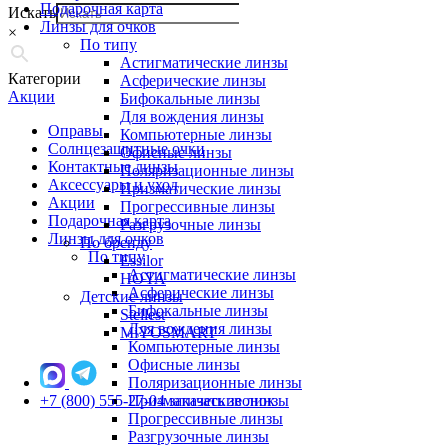
Подарочная карта
Искать
Линзы для очков
×
По типу
Астигматические линзы
Категории
Асферические линзы
Акции
Бифокальные линзы
Для вождения линзы
Оправы
Компьютерные линзы
Солнцезащитные очки
Офисные линзы
Контактные линзы
Поляризационные линзы
Аксессуары и уход
Призматические линзы
Акции
Прогрессивные линзы
Подарочная карта
Разгрузочные линзы
Линзы для очков
По бренду
По типу
Essilor
Астигматические линзы
HOYA
Асферические линзы
Детские линзы
Бифокальные линзы
Stellest
Для вождения линзы
MiYOSMART
Компьютерные линзы
Офисные линзы
Поляризационные линзы
+7 (800) 555-27-04
Призматические линзы
заказать звонок
Прогрессивные линзы
Разгрузочные линзы