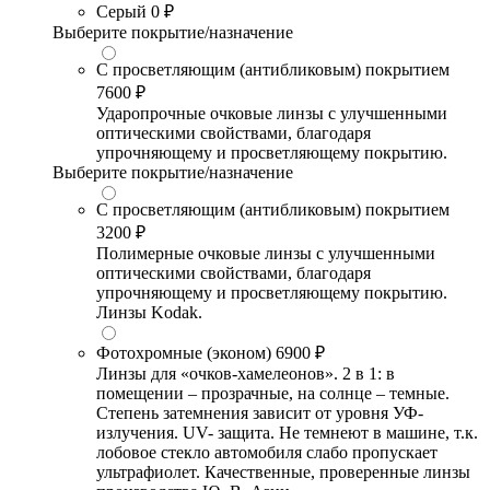
Серый
0 ₽
Выберите покрытие/назначение
С просветляющим (антибликовым) покрытием
7600 ₽
Ударопрочные очковые линзы с улучшенными
оптическими свойствами, благодаря
упрочняющему и просветляющему покрытию.
Выберите покрытие/назначение
С просветляющим (антибликовым) покрытием
3200 ₽
Полимерные очковые линзы с улучшенными
оптическими свойствами, благодаря
упрочняющему и просветляющему покрытию.
Линзы Kodak.
Фотохромные (эконом)
6900 ₽
Линзы для «очков-хамелеонов». 2 в 1: в
помещении – прозрачные, на солнце – темные.
Степень затемнения зависит от уровня УФ-
излучения. UV- защита. Не темнеют в машине, т.к.
лобовое стекло автомобиля слабо пропускает
ультрафиолет. Качественные, проверенные линзы