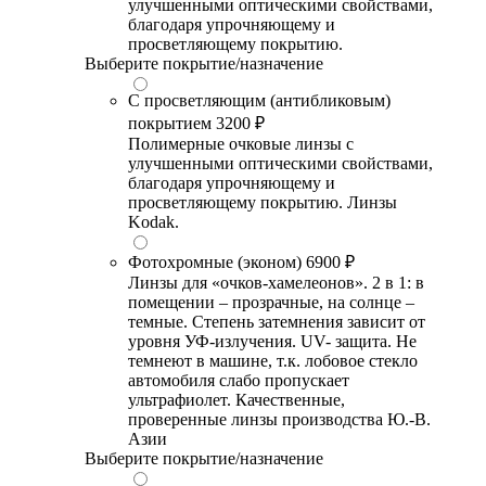
улучшенными оптическими свойствами,
благодаря упрочняющему и
просветляющему покрытию.
Выберите покрытие/назначение
С просветляющим (антибликовым)
покрытием
3200 ₽
Полимерные очковые линзы с
улучшенными оптическими свойствами,
благодаря упрочняющему и
просветляющему покрытию. Линзы
Kodak.
Фотохромные (эконом)
6900 ₽
Линзы для «очков-хамелеонов». 2 в 1: в
помещении – прозрачные, на солнце –
темные. Степень затемнения зависит от
уровня УФ-излучения. UV- защита. Не
темнеют в машине, т.к. лобовое стекло
автомобиля слабо пропускает
ультрафиолет. Качественные,
проверенные линзы производства Ю.-В.
Азии
Выберите покрытие/назначение