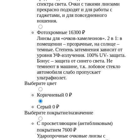
спектра света. Очки с такими линзами
прекрасно подходят и для работы с
гаджетами, и для повседневного
ношения.
Фотохромные
16300 ₽
Линзы для «очков-хамелеонов». 2 в 1: в
помещении – прозрачные, на солнце –
темные. Степень затемнения зависит от
уровня УФ-излучения. 100% UV- защита.
Бонус – защита от синего света. Не
темнеют в машине, т.к. лобовое стекло
автомобиля слабо пропускает
ультрафиолет.
Выберите цвет
Коричневый
0 ₽
Серый
0 ₽
Выберите покрытие/назначение
С просветляющим (антибликовым)
покрытием
7600 ₽
Ударопрочные очковые линзы с