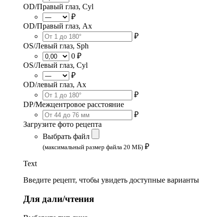
OD/Правый глаз, Cyl
₽
OD/Правый глаз, Ax
₽
OS/Левый глаз, Sph
0 ₽
OS/Левый глаз, Cyl
₽
OD/левый глаз, Ax
₽
DP/Межцентровое расстояние
₽
Загрузите фото рецепта
Выбрать файл
₽
(максимальный размер файла 20 МБ)
Text
Введите рецепт, чтобы увидеть доступные варианты
Для дали/чтения