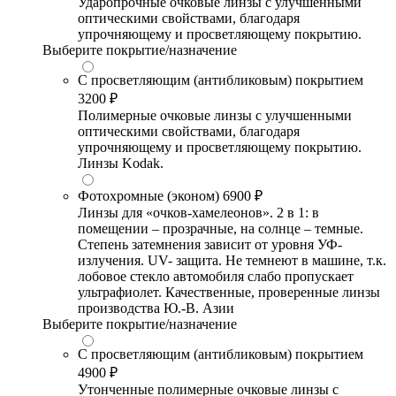
Ударопрочные очковые линзы с улучшенными
оптическими свойствами, благодаря
упрочняющему и просветляющему покрытию.
Выберите покрытие/назначение
С просветляющим (антибликовым) покрытием
3200 ₽
Полимерные очковые линзы с улучшенными
оптическими свойствами, благодаря
упрочняющему и просветляющему покрытию.
Линзы Kodak.
Фотохромные (эконом)
6900 ₽
Линзы для «очков-хамелеонов». 2 в 1: в
помещении – прозрачные, на солнце – темные.
Степень затемнения зависит от уровня УФ-
излучения. UV- защита. Не темнеют в машине, т.к.
лобовое стекло автомобиля слабо пропускает
ультрафиолет. Качественные, проверенные линзы
производства Ю.-В. Азии
Выберите покрытие/назначение
С просветляющим (антибликовым) покрытием
4900 ₽
Утонченные полимерные очковые линзы с