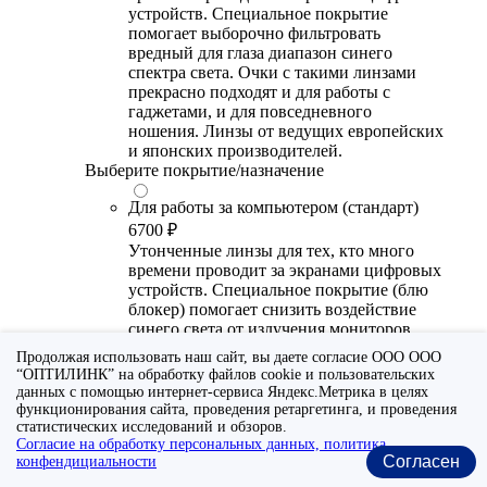
устройств. Специальное покрытие
помогает выборочно фильтровать
вредный для глаза диапазон синего
спектра света. Очки с такими линзами
прекрасно подходят и для работы с
гаджетами, и для повседневного
ношения. Линзы от ведущих европейских
и японских производителей.
Выберите покрытие/назначение
Для работы за компьютером (стандарт)
6700 ₽
Утонченные линзы для тех, кто много
времени проводит за экранами цифровых
устройств. Специальное покрытие (блю
блокер) помогает снизить воздействие
синего света от излучения мониторов.
Рекомендуются для использования во
Продолжая использовать наш сайт, вы даете согласие ООО ООО
время работы с гаджетами, не для
“ОПТИЛИНК” на обработку файлов cookie и пользовательских
постоянного ношения. Линзы
данных с помощью интернет-сервиса Яндекс.Метрика в целях
производства Сербии или Ю.-В. Азии.
функционирования сайта, проведения ретаргетинга, и проведения
статистических исследований и обзоров.
Для работы за компьютером (премиум)
Согласие на обработку персональных данных, политика
Согласен
конфендициальности
20300 ₽