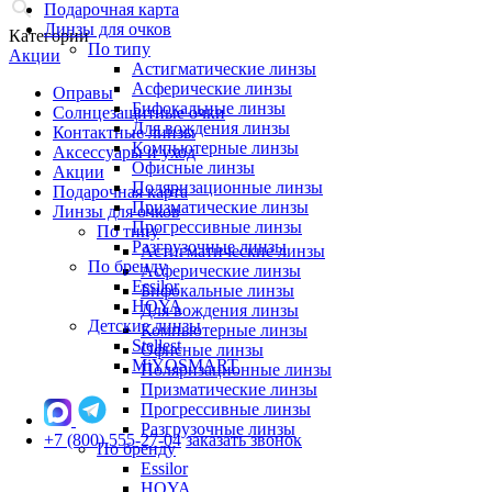
Подарочная карта
Линзы для очков
Категории
По типу
Акции
Астигматические линзы
Асферические линзы
Оправы
Бифокальные линзы
Солнцезащитные очки
Для вождения линзы
Контактные линзы
Компьютерные линзы
Аксессуары и уход
Офисные линзы
Акции
Поляризационные линзы
Подарочная карта
Призматические линзы
Линзы для очков
Прогрессивные линзы
По типу
Разгрузочные линзы
Астигматические линзы
По бренду
Асферические линзы
Essilor
Бифокальные линзы
HOYA
Для вождения линзы
Детские линзы
Компьютерные линзы
Stellest
Офисные линзы
MiYOSMART
Поляризационные линзы
Призматические линзы
Прогрессивные линзы
Разгрузочные линзы
+7 (800) 555-27-04
заказать звонок
По бренду
Essilor
HOYA