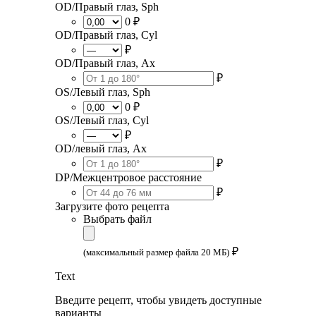
OD/Правый глаз, Sph
0 ₽
OD/Правый глаз, Cyl
₽
OD/Правый глаз, Ax
₽
OS/Левый глаз, Sph
0 ₽
OS/Левый глаз, Cyl
₽
OD/левый глаз, Ax
₽
DP/Межцентровое расстояние
₽
Загрузите фото рецепта
Выбрать файл
₽
(максимальный размер файла 20 МБ)
Text
Введите рецепт, чтобы увидеть доступные
варианты