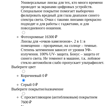
Универсальные линзы для тех, кто много времени
проводит за экранами цифровых устройств.
Специальное покрытие помогает выборочно
фильтровать вредный для глаза диапазон синего
спектра света. Очки с такими линзами прекрасно
подходят и для работы с гаджетами, и для
повседневного ношения.
Фотохромные
16300 ₽
Линзы для «очков-хамелеонов». 2 в 1: в
помещении – прозрачные, на солнце – темные.
Степень затемнения зависит от уровня УФ-
излучения. 100% UV- защита. Бонус – защита от
синего света. Не темнеют в машине, т.к. лобовое
стекло автомобиля слабо пропускает ультрафиолет.
Выберите цвет
Коричневый
0 ₽
Серый
0 ₽
Выберите покрытие/назначение
С просветляющим (антибликовым) покрытием
7600 ₽