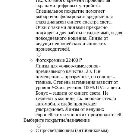
тех, кто много времени проводит за
экранами цифровых устройств.
Специальное покрытие помогает
выборочно фильтровать вредный для
глаза диапазон синего спектра света.
Очки с такими линзами прекрасно
подходят и для работы с гаджетами, и для
повседневного ношения. Линзы от
ведущих европейских и японских
производителей.
Фотохромные
22400 ₽
Линзы для «очков-хамелеонов»
премиального качества. 2 в 1: в
помещении – прозрачные, на солнце –
темные. Степень затемнения зависит от
уровня УФ-излучения. 100% UV- защита.
Бонус – защита от синего света. Не
темнеют в машине, т.к. лобовое стекло
автомобиля слабо пропускает
ультрафиолет. Линзы от ведущих
европейских и японских производителей.
Выберите покрытие/назначение
С просветляющим (антибликовым)