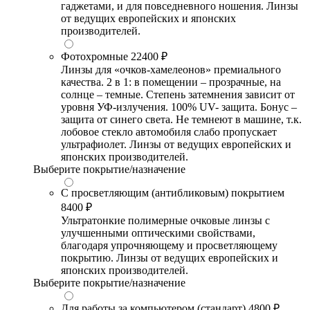
гаджетами, и для повседневного ношения. Линзы
от ведущих европейских и японских
производителей.
Фотохромные
22400 ₽
Линзы для «очков-хамелеонов» премиального
качества. 2 в 1: в помещении – прозрачные, на
солнце – темные. Степень затемнения зависит от
уровня УФ-излучения. 100% UV- защита. Бонус –
защита от синего света. Не темнеют в машине, т.к.
лобовое стекло автомобиля слабо пропускает
ультрафиолет. Линзы от ведущих европейских и
японских производителей.
Выберите покрытие/назначение
С просветляющим (антибликовым) покрытием
8400 ₽
Ультратонкие полимерные очковые линзы с
улучшенными оптическими свойствами,
благодаря упрочняющему и просветляющему
покрытию. Линзы от ведущих европейских и
японских производителей.
Выберите покрытие/назначение
Для работы за компьютером (стандарт)
4800 ₽