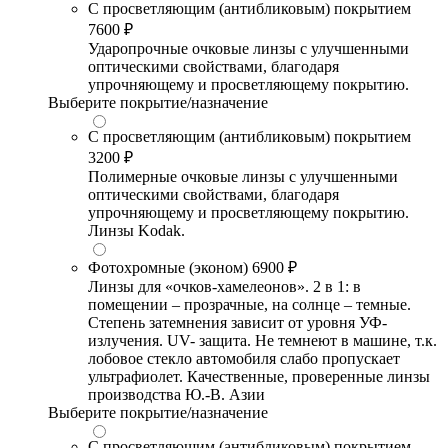
С просветляющим (антибликовым) покрытием
7600 ₽
Ударопрочные очковые линзы с улучшенными
оптическими свойствами, благодаря
упрочняющему и просветляющему покрытию.
Выберите покрытие/назначение
С просветляющим (антибликовым) покрытием
3200 ₽
Полимерные очковые линзы с улучшенными
оптическими свойствами, благодаря
упрочняющему и просветляющему покрытию.
Линзы Kodak.
Фотохромные (эконом)
6900 ₽
Линзы для «очков-хамелеонов». 2 в 1: в
помещении – прозрачные, на солнце – темные.
Степень затемнения зависит от уровня УФ-
излучения. UV- защита. Не темнеют в машине, т.к.
лобовое стекло автомобиля слабо пропускает
ультрафиолет. Качественные, проверенные линзы
производства Ю.-В. Азии
Выберите покрытие/назначение
С просветляющим (антибликовым) покрытием