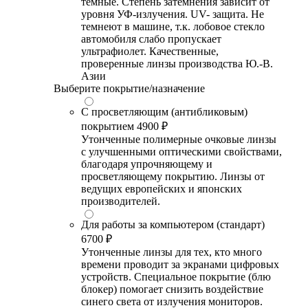
темные. Степень затемнения зависит от
уровня УФ-излучения. UV- защита. Не
темнеют в машине, т.к. лобовое стекло
автомобиля слабо пропускает
ультрафиолет. Качественные,
проверенные линзы производства Ю.-В.
Азии
Выберите покрытие/назначение
С просветляющим (антибликовым)
покрытием
4900 ₽
Утонченные полимерные очковые линзы
с улучшенными оптическими свойствами,
благодаря упрочняющему и
просветляющему покрытию. Линзы от
ведущих европейских и японских
производителей.
Для работы за компьютером (стандарт)
6700 ₽
Утонченные линзы для тех, кто много
времени проводит за экранами цифровых
устройств. Специальное покрытие (блю
блокер) помогает снизить воздействие
синего света от излучения мониторов.