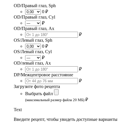
OD/Правый глаз, Sph
0 ₽
OD/Правый глаз, Cyl
₽
OD/Правый глаз, Ax
₽
OS/Левый глаз, Sph
0 ₽
OS/Левый глаз, Cyl
₽
OD/левый глаз, Ax
₽
DP/Межцентровое расстояние
₽
Загрузите фото рецепта
Выбрать файл
₽
(максимальный размер файла 20 МБ)
Text
Введите рецепт, чтобы увидеть доступные варианты