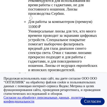
Рекомендуются для использования во
время работы с гаджетами, не для
постоянного ношения. Линзы
производства Сербии.
Для работы за компьютером (премиум)
11000 ₽
Универсальные линзы для тех, кто много
времени проводит за экранами цифровых
устройств. Специальное покрытие
помогает выборочно фильтровать
вредный для глаза диапазон синего
спектра света. Очки с такими линзами
прекрасно подходят и для работы с
гаджетами, и для повседневного
ношения. Линзы от ведущих европейских
и японских производителей.
Выберите покрытие/назначение
Продолжая использовать наш сайт, вы даете согласие ООО ООО
Для работы за компьютером (стандарт)
“ОПТИЛИНК” на обработку файлов cookie и пользовательских
данных с помощью интернет-сервиса Яндекс.Метрика в целях
6700 ₽
функционирования сайта, проведения ретаргетинга, и проведения
Утонченные линзы для тех, кто много
статистических исследований и обзоров.
времени проводит за экранами цифровых
Согласие на обработку персональных данных, политика
устройств. Специальное покрытие (блю
Согласен
конфендициальности
блокер) помогает снизить воздействие