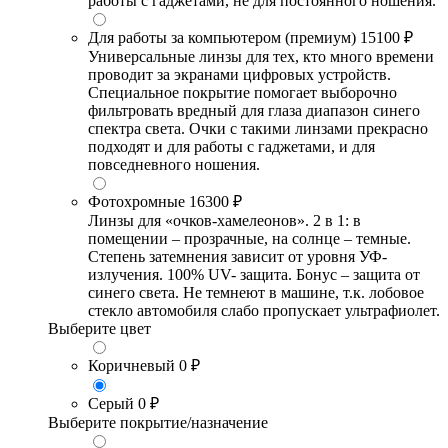
работы с гаджетами, не для постоянного ношения.
Для работы за компьютером (премиум)
15100 ₽
Универсальные линзы для тех, кто много времени
проводит за экранами цифровых устройств.
Специальное покрытие помогает выборочно
фильтровать вредный для глаза диапазон синего
спектра света. Очки с такими линзами прекрасно
подходят и для работы с гаджетами, и для
повседневного ношения.
Фотохромные
16300 ₽
Линзы для «очков-хамелеонов». 2 в 1: в
помещении – прозрачные, на солнце – темные.
Степень затемнения зависит от уровня УФ-
излучения. 100% UV- защита. Бонус – защита от
синего света. Не темнеют в машине, т.к. лобовое
стекло автомобиля слабо пропускает ультрафиолет.
Выберите цвет
Коричневый
0 ₽
Серый
0 ₽
Выберите покрытие/назначение