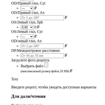
OD/Правый глаз, Cyl
₽
OD/Правый глаз, Ax
₽
OS/Левый глаз, Sph
0 ₽
OS/Левый глаз, Cyl
₽
OD/левый глаз, Ax
₽
DP/Межцентровое расстояние
₽
Загрузите фото рецепта
Выбрать файл
₽
(максимальный размер файла 20 МБ)
Text
Введите рецепт, чтобы увидеть доступные варианты
Для дали/чтения