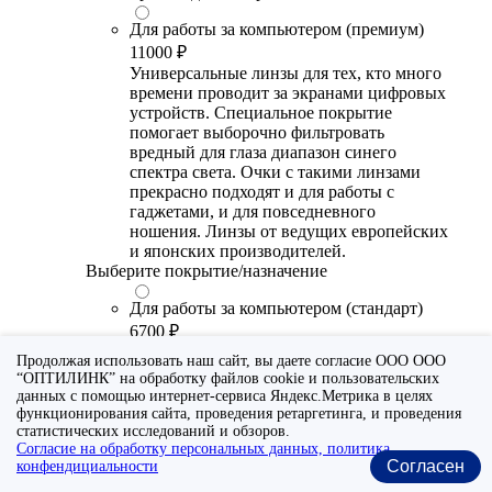
Для работы за компьютером (премиум)
11000 ₽
Универсальные линзы для тех, кто много
времени проводит за экранами цифровых
устройств. Специальное покрытие
помогает выборочно фильтровать
вредный для глаза диапазон синего
спектра света. Очки с такими линзами
прекрасно подходят и для работы с
гаджетами, и для повседневного
ношения. Линзы от ведущих европейских
и японских производителей.
Выберите покрытие/назначение
Для работы за компьютером (стандарт)
6700 ₽
Утонченные линзы для тех, кто много
Продолжая использовать наш сайт, вы даете согласие ООО ООО
времени проводит за экранами цифровых
“ОПТИЛИНК” на обработку файлов cookie и пользовательских
устройств. Специальное покрытие (блю
данных с помощью интернет-сервиса Яндекс.Метрика в целях
блокер) помогает снизить воздействие
функционирования сайта, проведения ретаргетинга, и проведения
синего света от излучения мониторов.
статистических исследований и обзоров.
Согласие на обработку персональных данных, политика
Рекомендуются для использования во
Согласен
конфендициальности
время работы с гаджетами, не для
постоянного ношения. Линзы