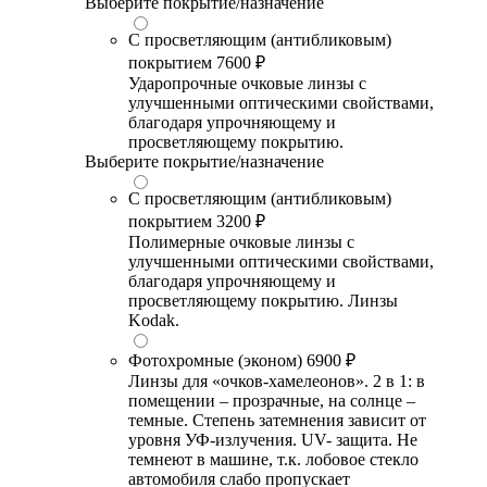
Выберите покрытие/назначение
С просветляющим (антибликовым)
покрытием
7600 ₽
Ударопрочные очковые линзы с
улучшенными оптическими свойствами,
благодаря упрочняющему и
просветляющему покрытию.
Выберите покрытие/назначение
С просветляющим (антибликовым)
покрытием
3200 ₽
Полимерные очковые линзы с
улучшенными оптическими свойствами,
благодаря упрочняющему и
просветляющему покрытию. Линзы
Kodak.
Фотохромные (эконом)
6900 ₽
Линзы для «очков-хамелеонов». 2 в 1: в
помещении – прозрачные, на солнце –
темные. Степень затемнения зависит от
уровня УФ-излучения. UV- защита. Не
темнеют в машине, т.к. лобовое стекло
автомобиля слабо пропускает