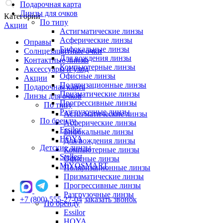
Подарочная карта
Линзы для очков
Категории
По типу
Акции
Астигматические линзы
Асферические линзы
Оправы
Бифокальные линзы
Солнцезащитные очки
Для вождения линзы
Контактные линзы
Компьютерные линзы
Аксессуары и уход
Офисные линзы
Акции
Поляризационные линзы
Подарочная карта
Призматические линзы
Линзы для очков
Прогрессивные линзы
По типу
Разгрузочные линзы
Астигматические линзы
По бренду
Асферические линзы
Essilor
Бифокальные линзы
HOYA
Для вождения линзы
Детские линзы
Компьютерные линзы
Stellest
Офисные линзы
MiYOSMART
Поляризационные линзы
Призматические линзы
Прогрессивные линзы
Разгрузочные линзы
+7 (800) 555-27-04
заказать звонок
По бренду
Essilor
HOYA