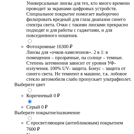
Универсальные линзы для тех, кто много времени
проводит за экранами цифровых устройств.
Специальное покрытие помогает выборочно
фильтровать вредный для глаза диапазон синего
спектра света. Очки с такими линзами прекрасно
подходят и для работы с гаджетами, и для
повседневного ношения.
Фотохромные
16300 ₽
Линзы для «очков-хамелеонов». 2 в 1: в
помещении – прозрачные, на солнце – темные.
Степень затемнения зависит от уровня УФ-
излучения. 100% UV- защита. Бонус – защита от
синего света. Не темнеют в машине, т.к. лобовое
стекло автомобиля слабо пропускает ультрафиолет.
Выберите цвет
Коричневый
0 ₽
Серый
0 ₽
Выберите покрытие/назначение
С просветляющим (антибликовым) покрытием
7600 ₽