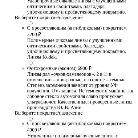
Ударопрочные очковые линзы с улучшенными
оптическими свойствами, благодаря
упрочняющему и просветляющему покрытию.
Выберите покрытие/назначение
С просветляющим (антибликовым) покрытием
3200 ₽
Полимерные очковые линзы с улучшенными
оптическими свойствами, благодаря
упрочняющему и просветляющему покрытию.
Линзы Kodak.
Фотохромные (эконом)
6900 ₽
Линзы для «очков-хамелеонов». 2 в 1: в
помещении – прозрачные, на солнце – темные.
Степень затемнения зависит от уровня УФ-
излучения. UV- защита. Не темнеют в машине, т.к.
лобовое стекло автомобиля слабо пропускает
ультрафиолет. Качественные, проверенные линзы
производства Ю.-В. Азии
Выберите покрытие/назначение
С просветляющим (антибликовым) покрытием
4900 ₽
Утонченные полимерные очковые линзы с