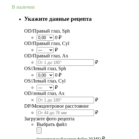
В наличии
Укажите данные рецепта
OD/Правый глаз, Sph
0 ₽
OD/Правый глаз, Cyl
₽
OD/Правый глаз, Ax
₽
OS/Левый глаз, Sph
0 ₽
OS/Левый глаз, Cyl
₽
OD/левый глаз, Ax
₽
DP/Межцентровое расстояние
₽
Загрузите фото рецепта
Выбрать файл
₽
(максимальный размер файла 20 МБ)