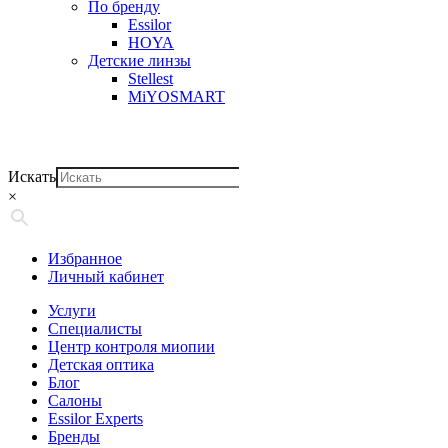
По бренду
Essilor
HOYA
Детские линзы
Stellest
MiYOSMART
Искать
×
Избранное
Личный кабинет
Услуги
Специалисты
Центр контроля миопии
Детская оптика
Блог
Салоны
Essilor Experts
Бренды