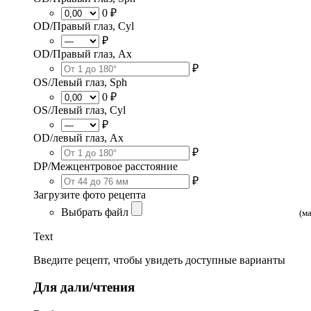
0 ₽
OD/Правый глаз, Cyl
₽
OD/Правый глаз, Ax
₽
OS/Левый глаз, Sph
0 ₽
OS/Левый глаз, Cyl
₽
OD/левый глаз, Ax
₽
DP/Межцентровое расстояние
₽
Загрузите фото рецепта
Выбрать файл
(м
Text
Введите рецепт, чтобы увидеть доступные варианты
Для дали/чтения