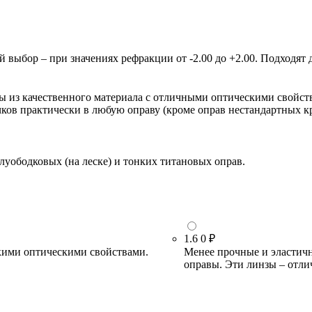
ыбор – при значениях рефракции от -2.00 до +2.00. Подходят д
зы из качественного материала с отличными оптическими свойст
очков практически в любую оправу (кроме оправ нестандартных 
луободковых (на леске) и тонких титановых оправ.
1.6
0 ₽
кими оптическими свойствами.
Менее прочные и эластичн
оправы. Эти линзы – отли