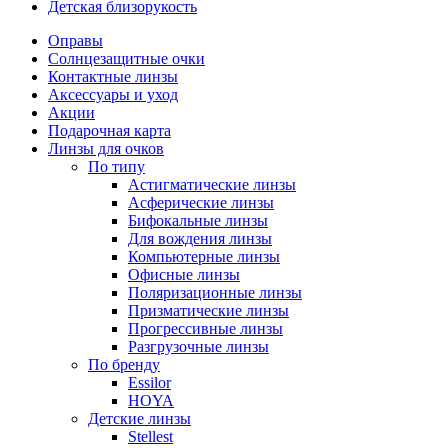
Детская близорукость
Оправы
Солнцезащитные очки
Контактные линзы
Аксессуары и уход
Акции
Подарочная карта
Линзы для очков
По типу
Астигматические линзы
Асферические линзы
Бифокальные линзы
Для вождения линзы
Компьютерные линзы
Офисные линзы
Поляризационные линзы
Призматические линзы
Прогрессивные линзы
Разгрузочные линзы
По бренду
Essilor
HOYA
Детские линзы
Stellest